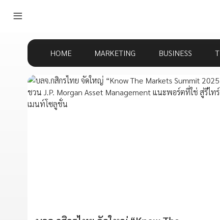
HOME
MARKETING
BUSINESS
T