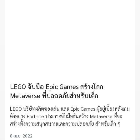
LEGO จับมือ Epic Games สร้างโลก
Metaverse ที่ปลอดภัยสำหรับเด็ก
LEGO บริษัทผลิตของเล่น และ Epic Games ผู้อยู่เบื้องหลังเกม
ดังอย่าง Fortnite ประกาศจับมือกันสร้าง Metaverse ที่จะ
สร้างทั้งความสนุกสนานและความปลอดภัย สำหรับเด็ก ๆ
8 เม.ย. 2022