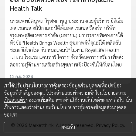
Health Talk
นายแพทย์ตนุพล วิรุฬหการุญ ประธานคณะผู้บริหาร บีดีเอ็ม
เอส เวลเนส คลินิก และ บีดีเอ็มเอส เวลเนส รีสอร์ท บริษัท
กรุงเทพดุสิตเวชการ จำกัด (มหาชน) มาบรรยายพิเศษภายใต้
หัวข้อ "Health Brings Wealth สุขภาพดีที่คุณมีได้ เคล็ดลับ
ชะลอวัยไกลโรค กับ หมอแอมป์" ในงาน RoyalLife Health
Talk ณ โรงแรม แคนทารี โคราช จังหวัดนครราชศรีมา เพื่อส่ง
ต่อความรู้ด้านการเสริมสร้างสุขภาพเชิงป้องกันให้กับคนไทย
12 ก.ย. 2024
เราได้ปรับปรุงนโยบายการคุ้มครองข้อมูลส่วนบุคคลเพื่อปกป้อง
ข้อมูลที่สำคัญของคุณ โปรดอ่านและทำความเข้าใจ
นโยบายความ
เป็นส่วนตัว
ของเราเพิ่มเติม หากท่านใช้งานเว็บไซต์ของเราต่อไป นั่น
เป็นการแสดงว่าท่านยอมรับนโยบายการคุ้มครองข้อมูลส่วนบุคคล
ของเรา
© 2026 Marketthink. All rights reserved.
Privacy Policy.
ยอมรับ