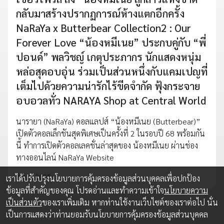
กลับมาสร้างปรากฏการณ์ห้างแตกอีกครั้ง
NaRaYa x Butterbear Collection2 : Our
Forever Love “น้องหมีเนย” ประกบคู่กับ “พี่
ปอนด์” พลวิชญ์ เกตุประภากร นักแสดงหนุ่ม
หล่อสุดอบอุ่น ร่วมเป็นส่วนหนึ่งกับแคมเปญที่
เต็มไปด้วยความน่ารักไร้ขีดจำกัด ฟุ้งกระจาย
อบอวลทั่ว NARAYA Shop at Central World
นารายา (NaRaYa) คอลแลปส์ “น้องหมีเนย (Butterbear)”
เปิดตัวคอลเล็กชันสุดพิเศษเป็นครั้งที่ 2 ในรอบปี 68 พร้อมกัน
นี้ ทำการเปิดตัวคอลเลคชั่นล่าสุดของ น้องหมีเนย ผ่านช่อง
ทางออนไลน์ NaRaYa Website
3 ต.ค. 2025
เราได้ปรับปรุงนโยบายการคุ้มครองข้อมูลส่วนบุคคลเพื่อปกป้อง
ข้อมูลที่สำคัญของคุณ โปรดอ่านและทำความเข้าใจ
นโยบายความ
เป็นส่วนตัว
ของเราเพิ่มเติม หากท่านใช้งานเว็บไซต์ของเราต่อไป นั่น
เป็นการแสดงว่าท่านยอมรับนโยบายการคุ้มครองข้อมูลส่วนบุคคล