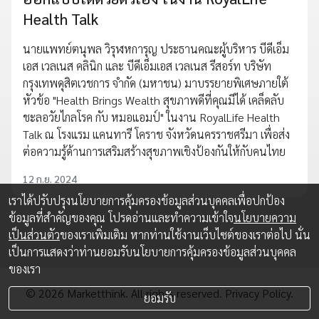
Health Talk
นายแพทย์ตนุพล วิรุฬหการุญ ประธานคณะผู้บริหาร บีดีเอ็ม
เอส เวลเนส คลินิก และ บีดีเอ็มเอส เวลเนส รีสอร์ท บริษัท
กรุงเทพดุสิตเวชการ จำกัด (มหาชน) มาบรรยายพิเศษภายใต้
หัวข้อ "Health Brings Wealth สุขภาพดีที่คุณมีได้ เคล็ดลับ
ชะลอวัยไกลโรค กับ หมอแอมป์" ในงาน RoyalLife Health
Talk ณ โรงแรม แคนทารี โคราช จังหวัดนครราชศรีมา เพื่อส่ง
ต่อความรู้ด้านการเสริมสร้างสุขภาพเชิงป้องกันให้กับคนไทย
12 ก.ย. 2024
เราได้ปรับปรุงนโยบายการคุ้มครองข้อมูลส่วนบุคคลเพื่อปกป้อง
ข้อมูลที่สำคัญของคุณ โปรดอ่านและทำความเข้าใจ
นโยบายความ
เป็นส่วนตัว
ของเราเพิ่มเติม หากท่านใช้งานเว็บไซต์ของเราต่อไป นั่น
เป็นการแสดงว่าท่านยอมรับนโยบายการคุ้มครองข้อมูลส่วนบุคคล
ของเรา
© 2026 Marketthink. All rights reserved.
Privacy Policy.
ยอมรับ