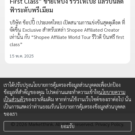
First Class” ขายให้ปัง รีวิวให้เป๊ะ แล้วบินลัด
ฟ้าระดับพรีเมียม
บริษัท ช้อปปี้ (ประเทศไทย) เปิดสนามการแข่งขันสุดดุเดือด ที่
จัดขึ้น Exclusive สำหรับเหล่า Shopee Affiliated Creator
เท่านั้น กับ “Shopee Affiliate World Tour รีวิวดี บินฟรี first
class”
15 พ.ค. 2025
เราได้ปรับปรุงนโยบายการคุ้มครองข้อมูลส่วนบุคคลเพื่อปกป้อง
ข้อมูลที่สำคัญของคุณ โปรดอ่านและทำความเข้าใจ
นโยบายความ
เป็นส่วนตัว
ของเราเพิ่มเติม หากท่านใช้งานเว็บไซต์ของเราต่อไป นั่น
เป็นการแสดงว่าท่านยอมรับนโยบายการคุ้มครองข้อมูลส่วนบุคคล
ของเรา
© 2026 Marketthink. All rights reserved.
Privacy Policy.
ยอมรับ