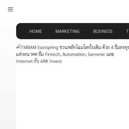
HOME
MARKETING
BUSINESS
T