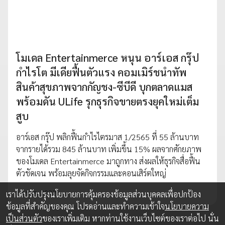
โมเดล Entertainmerce หนุน อาร์เอส กรุ๊ป
กำไรโต มีเดียฟื้นตัวแรง คอมเมิร์ชนำทัพ
สินค้าสุขภาพจากกัญชง-ซีบีดี บุกตลาดแมส
พร้อมดัน ULife รุกธุรกิจขายตรงยุคใหม่เต็ม
สูบ
อาร์เอส กรุ๊ป พลิกฟื้นกำไรไตรมาส 1/2565 ที่ 55 ล้านบาท
จากรายได้รวม 845 ล้านบาท เพิ่มขึ้น 15% ผลจากศักยภาพ
ของโมเดล Entertainmerce มาถูกทาง ส่งผลให้ธุรกิจสื่อฟื้น
ตัวชัดเจน พร้อมลุยจัดกิจกรรมและคอนเสิร์ตใหญ่
18 พ.ค. 2022
เราได้ปรับปรุงนโยบายการคุ้มครองข้อมูลส่วนบุคคลเพื่อปกป้อง
ข้อมูลที่สำคัญของคุณ โปรดอ่านและทำความเข้าใจ
นโยบายความ
เป็นส่วนตัว
ของเราเพิ่มเติม หากท่านใช้งานเว็บไซต์ของเราต่อไป นั่น