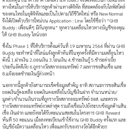
ทางใหม่ในการให้บริการลูกค้าผ่านทางดิจิทัล ที่สอดคล้องกับไลฟ์สไตล์
ของคนไทยในยุดิจิทัลและเป็นไปตามวิถีชีวิตใหม่ หรือ New Normal
จึงได้เปิดตัวบริการใหม่บน Application : Line โดยใช้ชื่อว่า “GHB
Buddy : เพื่อนดีๆ มีกันทุกคน” ทุกความเคลื่อนไหวทางบัญชีของคุณ
ให้ GHB Buddy ไลน์บอก
ซึ่งใน Phase 1 ที่ให้บริการตั้งแต่วันที่ 19 เมษายน 2564 ที่ผ่าน GHB
Buddy จะทำหน้าที่ไลน์แจ้งลูกค้าทันทีในทุกครั้งที่มีความเคลื่อนไหว
ดังนี้ 1.ฝากเงิน 2.ถอนเงิน 3.โอนเงิน 4.ชำระเงินกู้ 5.ชำระค่าเบี้ย
ประกันอัคคีภัย 6.ถูกรางวัลสลากออมทรัพย์ 7.ผลการขอสินเชื่อ และ
8.แจ้งยอดชำระเงินกู้ล่วงหน้า
นอกจากนี้ลูกค้ายังสามารถเช็คข้อมูลสำคัญ อาทิ สถานะการขอสินเชื่อ
ยอดเงินกู้คงเหลือ ยอดเงินคงเหลือในบัญชีเงินฝาก จำนวนหน่วย/
มูลค่า/จำนวนเงินรวมที่ถูกรางวัลสลากออมทรัพย์ ธอส. และตรวจ
รางวัลสลากออมทรัพย์งวดล่าสุด รวมถึงเชื่อมไปยังระบบข้อมูลด้านสิน
เชื่อ เงินฝาก และยังจะได้รับคะแนนสะสมในโครงการ GHB Reward
ทันที 50 คะแนน เมื่อลงทะเบียนเข้าใช้งาน GHB Buddy ครั้งแรก และ
บัญชียังมีความเคลื่อนไหว เพื่อแลกรับของรางวัลได้อีกด้วย!!