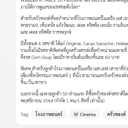
ภายใต้การดูแลของเชฟระดับโลก”
สำหรับครัวซองต์ที่จะจำหน่ายที่โรงภาพยนตร์ในเครือ เอส เอฟ ท
พระราม9, เซ็นทรัล แจ้งวัฒนะ, เดอะ คริสตัล เอกมัย-รามอินท
และ เดอะ คริสตัล ราชพฤกษ์
มีทั้งหมด 6 รสชาติ ได้แก่ Original, Cacao Ganache, Hok
รวมทั้งยังมีรสชาติพิเศษที่ถูกสร้างสรรค์เพื่อจำหน่ายเฉพาะที่
คือรส Corn Soup โดยมีราคาเริ่มต้นเพียงชิ้นละ 60 บาท
พิเศษ สำหรับลูกค้าโรงภาพยนตร์ในเครือ เอส เอฟ (สาขาที่ร
เพียงซื้อบัตรชมภาพยนตร์ 2 ที่นั่ง สามารถแลกรับครัวซองต์
ชิ้น/วัน/สาขา)
นอกจากนี้ เฉพาะลูกค้า 50 ท่านแรก ที่ซื้อครัวซองต์รสชาติใดก
พฤศจิกายน 2564 (จำกัด 1 คน/1 สิทธิ์ เท่านั้น)
Tag:
โรงภาพยนตร์
SF Cinema
ครัวซองต์