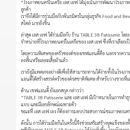
“โรงภาพยนตร์ในเครือ เอส เอฟ ได้มุ่งเน้นการพัฒนาโรงภ
ลูกค้า
เราจึงได้มีการร่วมมือกับพันธมิตรในกลุ่มธุรกิจ Food and Be
สไตล์ มากยิ่งขึ้น
ล่าสุด เอส เอฟ ได้ร่วมมือกับ ร้าน TABLE 38 Patisserie โดย
จำหน่ายที่โรงภาพยนตร์ในเครือของ เอส เอฟ ซึ่งที่เราเลือก
โดยความพิเศษของครัวซองต์ของเชฟแอนดี้คือ นอกจากความสดใ
ลงพื้นหรือเลอะเสื้อผ้าแล้ว
เรายังมีแพคเกจอย่างดีเพื่อให้สามารถทานได้ง่ายทั้งในโรงภา
แอนดี้ได้สร้างสรรค์ครัวซองต์รสชาติพิเศษ สำหรับวางขายที
ด้าน เชฟแอนดี้ ยังเอกสกุล กล่าวว่า
“TABLE 38 Patisserie และ เอส เอฟ มีเป้าหมายในการทำธุร
แบบ และมีเอกลักษณ์เฉพาะตัว
ขณะที่ เอส เอฟ เอง ก็ต้องการมอบประสบการณ์ชมภาพยนตร์ที่ดี
ดังนั้น การได้ร่วมมือกันในครั้งนี้จึงช่วยเสริมสร้างจุดแข็ง
พรีเมียมจาก TABLE 38 Patisserie ได้ง่ายยิ่งขึ้น โดยยังคง