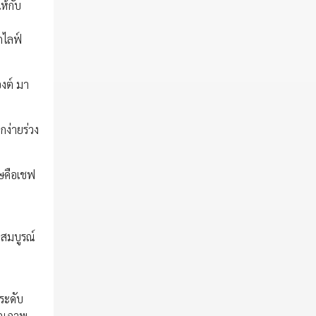
ห้กับ
กไลฟ์
องต์ มา
ง่ายร่วง
ศษคือเชฟ
่สมบูรณ์
์ระดับ
คุณภาพ