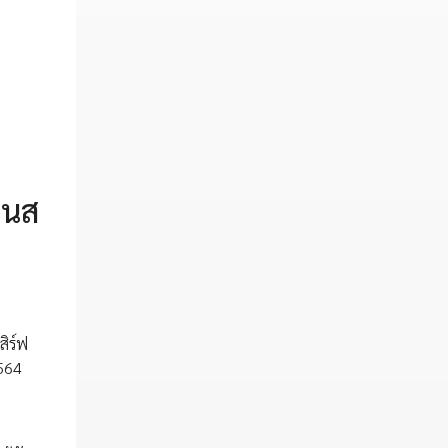
ินส
สิร์ฟ
2564