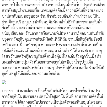
อาหารป่าไม่ควรพลาดอย่างยิ่ง เพราะมีเมนูเนื้อสัตว์ป่าปรุงกลิ่นรสด้วย
สารพัดสมุนไพรและเครื่องเทศเมนูเด็ดคือเนื้อกวางผัดใบยี่หร่าและแกง
ป่าปลาสับนก, กอชุนฮวด ร้านข้าวต้มรอบดึกเจ้าเก่าแก่กว่า 50 ปีใน
ย่านฝั่งธนบุรี เมนูแนะนำคือหมูต้มที่นุ่มฉ่ำไม่มีกลิ่นคาวทานคู่กับน้ำ
จิ้มเต้าเจี้ยว และจับฉ่ายรสหวานกลมกล่อมลงตัวจากผักนานา
ชนิด, เธียนดอง ร้านอาหารเวียดนามที่เสิร์ฟอาหารเวียดนามต้นตำรับ
ปรุงจากวัตถุดิบคุณภาพด้วยฝีมืออันพิถีพิถัน จานเด็ดคือกุ้งพันอ้อยสี
เหลืองทอง เนื้อเหนียวนุ่ม หอมและปรุงรสอย่างลงตัว กับแหนมเนือง
รสเด็ดที่จัดแผ่นแป้งและผักกาดหอมมาเป็นคำ ๆ ให้ทานสะดวก, เกตุ
โอชา ร้านสตรีทฟู้ดขายก๋วยเตี๋ยวเนื้อตุ๋นที่โดดเด่นด้วยลูกชิ้นเนื้อทำ
เองสดใหม่และนุ่มเด้ง เนื้อสดลวกพอสุกไม่เหนียว น้ำซุปรสเด็ด
กลมกล่อม หอมกลิ่นพริกไทยอ่อนๆ สำหรับผู้ที่ไม่ทานเนื้อ ร้านนี้ยังมี
ลูกชิ้นหมูให้เลือกลิ้มลองความอร่อยด้วย
• อยุธยา: บ้านตะโกราย ร้านท้องถิ่นที่เสิร์ฟอาหารไทยพื้นบ้านปรุง
จากวัตถุดิบในชุมชนและปลาน้ำจืดสดๆ ในพื้นที่ อาหารจานเด็ดที่ไม่
ควรพลาด ได้แก่ ทอดมันปลากรายเนื้อนุ่มเด้งหอมกลิ่นสมุนไพร และ