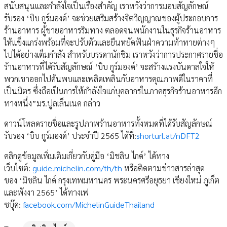
สนับสนุนและกำลังใจเป็นเรื่องสำคัญ เราหวังว่าการมอบสัญลักษณ์
รับรอง ‘บิบ กูร์มองด์’ จะช่วยเสริมสร้างจิตวิญญาณของผู้ประกอบการ
ร้านอาหาร ผู้ขายอาหารริมทาง ตลอดจนพนักงานในธุรกิจร้านอาหาร
ให้แข็งแกร่งพร้อมที่จะปรับตัวและยืนหยัดฟันฝ่าความท้าทายต่างๆ
ไปได้อย่างเต็มกำลัง สำหรับบรรดานักชิม เราหวังว่าการประกาศรายชื่อ
ร้านอาหารที่ได้รับสัญลักษณ์ ‘บิบ กูร์มองด์’ จะสร้างแรงบันดาลใจให้
พวกเขาออกไปค้นพบและเพลิดเพลินกับอาหารคุณภาพดีในราคาที่
เป็นมิตร ซึ่งถือเป็นการให้กำลังใจแก่บุคลากรในภาคธุรกิจร้านอาหารอีก
ทางหนึ่ง”มร.ปูลเล็นเนค กล่าว
ดาวน์โหลดรายชื่อและรูปภาพร้านอาหารทั้งหมดที่ได้รับสัญลักษณ์
รับรอง ‘บิบ กูร์มองด์’ ประจำปี 2565 ได้ที่:
shorturl.at/nDFT2
คลิกดูข้อมูลเพิ่มเติมเกี่ยวกับคู่มือ ‘มิชลิน ไกด์’ ได้ทาง
เว็บไซต์:
guide.michelin.com/th/th
หรือติดตามข่าวสารล่าสุด
ของ ‘มิชลิน ไกด์ กรุงเทพมหานคร พระนครศรีอยุธยา เชียงใหม่ ภูเก็ต
และพังงา 2565’ ได้ทางเฟ
ซบุ๊ค:
facebook.com/MichelinGuideThailand