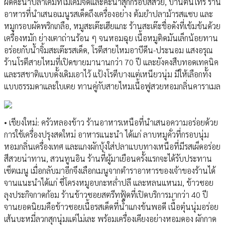
ผัดคะน้าปลาเค็มที่ไม่เค็มจัดและคะน้าสุกกรอบสีสวย, บ้านต้นไทร ร้าน
อาหารที่นำเสนอเมนูรสเด็ดถึงเครื่องอย่าง ต้มยำปลาม้ารสแซบ และ
หมูกรอบผัดพริกเกลือ, หมูสะเต๊ะเฮียแกะ ร้านสะเต๊ะชื่อดังที่เข้มข้นด้วย
เครื่องหมัก ย่างเตาถ่านร้อน ๆ จนหอมฉุย เนื้อหมูติดมันเล็กน้อยทาน
อร่อยกับน้ำจิ้มสะเต๊ะรสเด็ด, โรตีสายไหมอาบีดีน-ประนอม แสงอรุณ
ร้านโรตีสายไหมที่เปิดขายมานานกว่า 70 ปี และยังคงสืบทอดเทคนิค
และรสชาติแบบดั้งเดิมเอาไว้ แป้งโรตีบางแต่เหนียวนุ่ม มีให้เลือกทั้ง
แบบธรรมดาและใบเตย ทานคู่กับสายไหมเนื้อฟูสวยหอมกลิ่นคาราเมล
• เชียงใหม่: ครัวหลองข้าว ร้านอาหารเหนือที่นำเสนอความอร่อยด้วย
การใช้เครื่องปรุงสดใหม่ อาหารแนะนำ ได้แก่ ลาบหมูคั่วที่กรอบนุ่ม
หอมกลิ่นเครื่องเทศ และแกงผักบุ้งใส่ปลาแบบทางเหนือที่มีรสเผ็ดอร่อย
สีสวยน่าทาน, สวนทูนอิน ร้านที่ผู้มาเยือนครั้งแรกจะได้รับประทาน
เซ็ตเมนู เมื่อกลับมาอีกจึงเลือกเมนูจากตำราอาหารของเจ้าของร้านได้
จานแนะนำได้แก่ ซี่โครงหมูอบกะหล่ำปลี และหลนแหนม, ข้าวซอย
ลุงประกิจกาดก้อม ร้านข้าวซอยสตรีทฟู้ดที่เปิดบริการมากว่า 40 ปี
จานยอดนิยมคือข้าวซอยเนื้อรสเด็ดที่น้ำแกงข้นพอดี เนื้อตุ๋นนุ่มอร่อย
เส้นบะหมี่ลวกสุกนุ่มแต่ไม่เละ พร้อมเครื่องเคียงอย่างหอมดอง ผักกาด