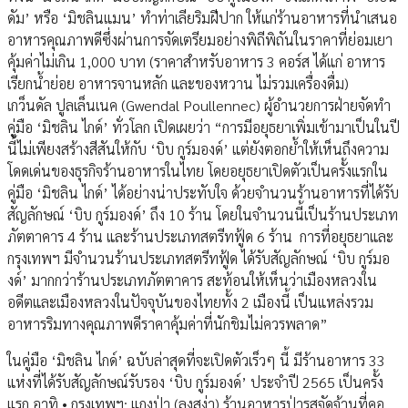
ดัม’ หรือ ‘มิชลินแมน’ ทำท่าเลียริมฝีปาก ให้แก่ร้านอาหารที่นำเสนอ
อาหารคุณภาพดีซึ่งผ่านการจัดเตรียมอย่างพิถีพิถันในราคาที่ย่อมเยา
คุ้มค่าไม่เกิน 1,000 บาท (ราคาสำหรับอาหาร 3 คอร์ส ได้แก่ อาหาร
เรียกน้ำย่อย อาหารจานหลัก และของหวาน ไม่รวมเครื่องดื่ม)
เกว็นดัล ปูลเล็นเนค (Gwendal Poullennec) ผู้อำนวยการฝ่ายจัดทำ
คู่มือ ‘มิชลิน ไกด์’ ทั่วโลก เปิดเผยว่า “การมีอยุธยาเพิ่มเข้ามาเป็นในปี
นี้ไม่เพียงสร้างสีสันให้กับ ‘บิบ กูร์มองด์’ แต่ยังตอกย้ำให้เห็นถึงความ
โดดเด่นของธุรกิจร้านอาหารในไทย โดยอยุธยาเปิดตัวเป็นครั้งแรกใน
คู่มือ ‘มิชลิน ไกด์’ ได้อย่างน่าประทับใจ ด้วยจำนวนร้านอาหารที่ได้รับ
สัญลักษณ์ ‘บิบ กูร์มองด์’ ถึง 10 ร้าน โดยในจำนวนนี้เป็นร้านประเภท
ภัตตาคาร 4 ร้าน และร้านประเภทสตรีทฟู้ด 6 ร้าน การที่อยุธยาและ
กรุงเทพฯ มีจำนวนร้านประเภทสตรีทฟู้ด ได้รับสัญลักษณ์ ‘บิบ กูร์มอ
งด์’ มากกว่าร้านประเภทภัตตาคาร สะท้อนให้เห็นว่าเมืองหลวงใน
อดีตและเมืองหลวงในปัจจุบันของไทยทั้ง 2 เมืองนี้ เป็นแหล่งรวม
อาหารริมทางคุณภาพดีราคาคุ้มค่าที่นักชิมไม่ควรพลาด”
ในคู่มือ ‘มิชลิน ไกด์’ ฉบับล่าสุดที่จะเปิดตัวเร็วๆ นี้ มีร้านอาหาร 33
แห่งที่ได้รับสัญลักษณ์รับรอง ‘บิบ กูร์มองด์’ ประจำปี 2565 เป็นครั้ง
แรก อาทิ • กรุงเทพฯ: แกงป่า (ลุงสง่า) ร้านอาหารป่ารสจัดจ้านที่คอ