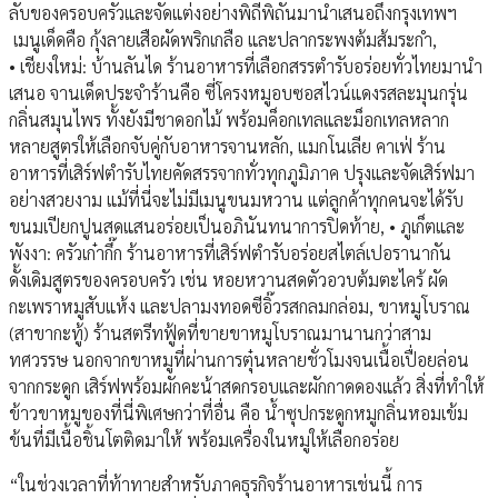
ลับของครอบครัวและจัดแต่งอย่างพิถีพิถันมานำเสนอถึงกรุงเทพฯ
เมนูเด็ดคือ กุ้งลายเสือผัดพริกเกลือ และปลากระพงต้มส้มระกำ,
• เชียงใหม่: บ้านลันได ร้านอาหารที่เลือกสรรตำรับอร่อยทั่วไทยมานำ
เสนอ จานเด็ดประจำร้านคือ ซี่โครงหมูอบซอสไวน์แดงรสละมุนกรุ่น
กลิ่นสมุนไพร ทั้งยังมีชาดอกไม้ พร้อมค็อกเทลและม็อกเทลหลาก
หลายสูตรให้เลือกจับคู่กับอาหารจานหลัก, แมกโนเลีย คาเฟ่ ร้าน
อาหารที่เสิร์ฟตำรับไทยคัดสรรจากทั่วทุกภูมิภาค ปรุงและจัดเสิร์ฟมา
อย่างสวยงาม แม้ที่นี่จะไม่มีเมนูขนมหวาน แต่ลูกค้าทุกคนจะได้รับ
ขนมเปียกปูนสดแสนอร่อยเป็นอภินันทนาการปิดท้าย, • ภูเก็ตและ
พังงา: ครัวเก๋ากึ๊ก ร้านอาหารที่เสิร์ฟตำรับอร่อยสไตล์เปอรานากัน
ดั้งเดิมสูตรของครอบครัว เช่น หอยหวานสดตัวอวบต้มตะไคร้ ผัด
กะเพราหมูสับแห้ง และปลามงทอดซีอิ๊วรสกลมกล่อม, ขาหมูโบราณ
(สาขากะทู้) ร้านสตรีทฟู้ดที่ขายขาหมูโบราณมานานกว่าสาม
ทศวรรษ นอกจากขาหมูที่ผ่านการตุ๋นหลายชั่วโมงจนเนื้อเปื่อยล่อน
จากกระดูก เสิร์ฟพร้อมผักคะน้าสดกรอบและผักกาดดองแล้ว สิ่งที่ทำให้
ข้าวขาหมูของที่นี่พิเศษกว่าที่อื่น คือ น้ำซุปกระดูกหมูกลิ่นหอมเข้ม
ข้นที่มีเนื้อชิ้นโตติดมาให้ พร้อมเครื่องในหมูให้เลือกอร่อย
“ในช่วงเวลาที่ท้าทายสำหรับภาคธุรกิจร้านอาหารเช่นนี้ การ