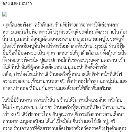
ดอง และมะนาว
• ภูเก็ตและพังงา: ครัวต้นฝน ร้านที่มีรายการอาหารให้เลือกหลาก
หลายแต่เน้นไปที่อาหารใต้ ปรุงด้วยวัตถุดิบสดใหม่คัดสรรภายในท้อง
ถิ่น เมนูแนะนำคือหมูผัดเคยหอมรสกลมกล่อม และแกงปูใบชะพลูที่
เลือกใช้กรรเชียงปูชิ้นโต เสิร์ฟพร้อมผักสดพื้นบ้าน, มุขมณี ร้านซีฟู้ด
ขึ้นชื่อที่มีของทะเลเป็น ๆ หลากหลายให้ลูกค้าเลือกเอง ทั้งกุ้งลายเสือ
กั้ง หอยสารพัดชนิด ปูและปลาหมึกที่เชฟจะปรุงสดจานต่อจาน เข้า
กันดีกับน้ำจิ้มซีฟู้ดรสเด็ดเผ็ดแซบ เมนูแนะนำคือกั้งคั่วพริก
เกลือ, ปาท่องโก๋แม่ปราณี ร้านสตรีทฟู้ดขนาดเล็กที่ทำหน้าที่เสิร์ฟ
ความอร่อยยามเช้ามานานหลายปี ทั้งปาท่องโก๋กรอบนอกนุ่มใน และ
ซาลาเปาทอด ที่มีนมข้นหวานและสังขยาให้เลือกจิ้มเสริมรส
ในปีนี้มีร้านอาหารรวมทั้งสิ้น 6 ร้านได้รับการเลื่อนระดับจากปีก่อน
ได้แก่ • กรุงเทพฯ: ป.โภชยา ร้านสตรีทฟู้ดเก่าแก่ที่เปิดบริการมานาน
กว่า 30 ปี เสิร์ฟอาหารไทย-จีนคุณภาพ ซึ่งรวมถึงอาหารจานเด็ดหา
ทานยาก เมนูยอดนิยม ได้แก่ เนื้อผัดใบยี่หร่า และไข่เจียวปู, ศรี
ตราด ร้านอาหารที่คัดสรรจานเด็ดประจำจังหวัดตราดซึ่งปรุงด้วยสูตร