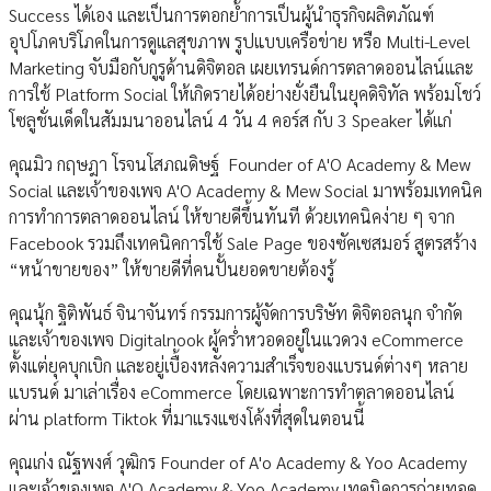
Success ได้เอง และเป็นการตอกย้ำการเป็นผู้นำธุรกิจผลิตภัณฑ์
อุปโภคบริโภคในการดูแลสุขภาพ รูปแบบเครือข่าย หรือ Multi-Level
Marketing จับมือกับกูรูด้านดิจิตอล เผยเทรนด์การตลาดออนไลน์และ
การใช้ Platform Social ให้เกิดรายได้อย่างยั่งยืนในยุคดิจิทัล พร้อมโชว์
โซลูชั่นเด็ดในสัมมนาออนไลน์ 4 วัน 4 คอร์ส กับ 3 Speaker ได้แก่
คุณมิว กฤษฎา โรจนโสภณดิษฐ์ Founder of A'O Academy & Mew
Social และเจ้าของเพจ A'O Academy & Mew Social มาพร้อมเทคนิค
การทำการตลาดออนไลน์ ให้ขายดีขึ้นทันที ด้วยเทคนิคง่าย ๆ จาก
Facebook รวมถึงเทคนิคการใช้ Sale Page ของซัคเซสมอร์ สูตรสร้าง
“หน้าขายของ” ให้ขายดีที่คนปั้นยอดขายต้องรู้
คุณนุ้ก ฐิติพันธ์ จินาจันทร์ กรรมการผู้จัดการบริษัท ดิจิตอลนุก จำกัด
และเจ้าของเพจ Digitalnook ผู้คร่ำหวอดอยู่ในแวดวง eCommerce
ตั้งแต่ยุคบุกเบิก และอยู่เบื้องหลังความสำเร็จของแบรนด์ต่างๆ หลาย
แบรนด์ มาเล่าเรื่อง eCommerce โดยเฉพาะการทำตลาดออนไลน์
ผ่าน platform Tiktok ที่มาแรงแซงโค้งที่สุดในตอนนี้
คุณเก่ง ณัฐพงศ์ วุฒิกร Founder of A'o Academy & Yoo Academy
และเจ้าของเพจ A'O Academy & Yoo Academy เทคนิคการถ่ายทอด