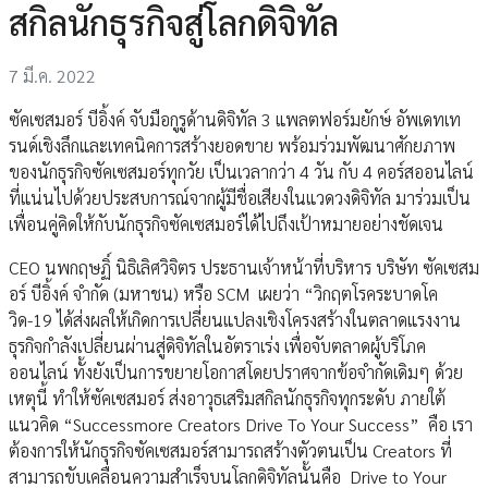
สกิลนักธุรกิจสู่โลกดิจิทัล
7 มี.ค. 2022
ซัคเซสมอร์ บีอิ้งค์ จับมือกูรูด้านดิจิทัล 3 แพลตฟอร์มยักษ์ อัพเดทเท
รนด์เชิงลึกและเทคนิคการสร้างยอดขาย พร้อมร่วมพัฒนาศักยภาพ
ของนักธุรกิจซัคเซสมอร์ทุกวัย เป็นเวลากว่า 4 วัน กับ 4 คอร์สออนไลน์
ที่แน่นไปด้วยประสบการณ์จากผู้มีชื่อเสียงในแวดวงดิจิทัล มาร่วมเป็น
เพื่อนคู่คิดให้กับนักธุรกิจซัคเซสมอร์ได้ไปถึงเป้าหมายอย่างชัดเจน
CEO นพกฤษฏิ์ นิธิเลิศวิจิตร ประธานเจ้าหน้าที่บริหาร บริษัท ซัคเซสม
อร์ บีอิ้งค์ จำกัด (มหาชน) หรือ SCM เผยว่า “วิกฤตโรคระบาดโค
วิด-19 ได้ส่งผลให้เกิดการเปลี่ยนแปลงเชิงโครงสร้างในตลาดแรงงาน
ธุรกิจกำลังเปลี่ยนผ่านสู่ดิจิทัลในอัตราเร่ง เพื่อจับตลาดผู้บริโภค
ออนไลน์ ทั้งยังเป็นการขยายโอกาสโดยปราศจากข้อจำกัดเดิมๆ ด้วย
เหตุนี้ ทำให้ซัคเซสมอร์ ส่งอาวุธเสริมสกิลนักธุรกิจทุกระดับ ภายใต้
แนวคิด “Successmore Creators Drive To Your Success” คือ เรา
ต้องการให้นักธุรกิจซัคเซสมอร์สามารถสร้างตัวตนเป็น Creators ที่
สามารถขับเคลื่อนความสำเร็จบนโลกดิจิทัลนั้นคือ Drive to Your