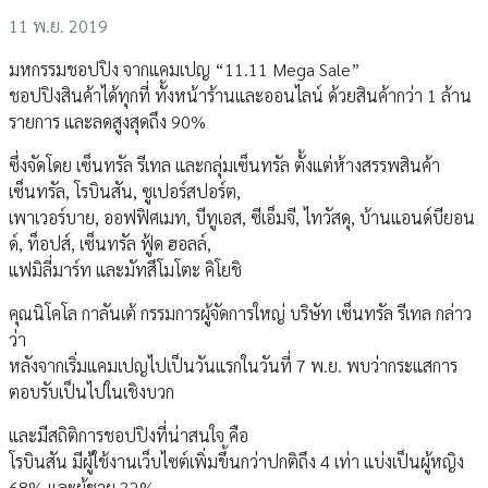
11 พ.ย. 2019
มหกรรมชอปปิง จากแคมเปญ “11.11 Mega Sale”
ชอปปิงสินค้าได้ทุกที่ ทั้งหน้าร้านและออนไลน์ ด้วยสินค้ากว่า 1 ล้าน
รายการ และลดสูงสุดถึง 90%
ซึ่งจัดโดย เซ็นทรัล รีเทล และกลุ่มเซ็นทรัล ตั้งแต่ห้างสรรพสินค้า
เซ็นทรัล, โรบินสัน, ซูเปอร์สปอร์ต,
เพาเวอร์บาย, ออฟฟิศเมท, บีทูเอส, ซีเอ็มจี, ไทวัสดุ, บ้านแอนด์บียอน
ด์, ท็อปส์, เซ็นทรัล ฟู้ด ฮอลล์,
แฟมิลี่มาร์ท และมัทสึโมโตะ คิโยชิ
คุณนิโคโล กาลันเต้ กรรมการผู้จัดการใหญ่ บริษัท เซ็นทรัล รีเทล กล่าว
ว่า
หลังจากเริ่มแคมเปญไปเป็นวันแรกในวันที่ 7 พ.ย. พบว่ากระแสการ
ตอบรับเป็นไปในเชิงบวก
และมีสถิติการชอปปิงที่น่าสนใจ คือ
โรบินสัน มีผู้ใช้งานเว็บไซต์เพิ่มขึ้นกว่าปกติถึง 4 เท่า แบ่งเป็นผู้หญิง
68% และผู้ชาย 32%