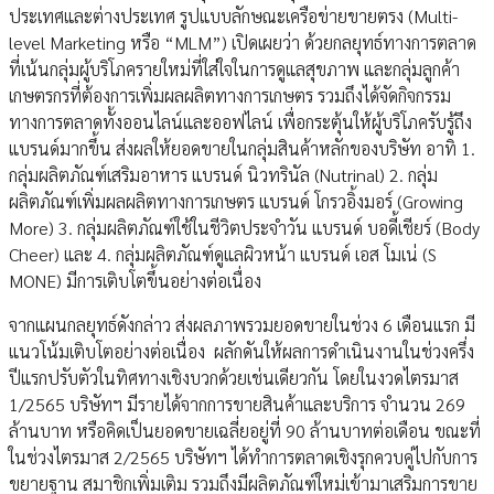
ประเทศและต่างประเทศ รูปแบบลักษณะเครือข่ายขายตรง (Multi-
level Marketing หรือ “MLM”) เปิดเผยว่า ด้วยกลยุทธ์ทางการตลาด
ที่เน้นกลุ่มผู้บริโภครายใหม่ที่ใส่ใจในการดูแลสุขภาพ และกลุ่มลูกค้า
เกษตรกรที่ต้องการเพิ่มผลผลิตทางการเกษตร รวมถึงได้จัดกิจกรรม
ทางการตลาดทั้งออนไลน์และออฟไลน์ เพื่อกระตุ้นให้ผู้บริโภครับรู้ถึง
แบรนด์มากขึ้น ส่งผลให้ยอดขายในกลุ่มสินค้าหลักของบริษัท อาทิ 1.
กลุ่มผลิตภัณฑ์เสริมอาหาร แบรนด์ นิวทรินัล (Nutrinal) 2. กลุ่ม
ผลิตภัณฑ์เพิ่มผลผลิตทางการเกษตร แบรนด์ โกรวอิ้งมอร์ (Growing
More) 3. กลุ่มผลิตภัณฑ์ใช้ในชีวิตประจำวัน แบรนด์ บอดี้เชียร์ (Body
Cheer) และ 4. กลุ่มผลิตภัณฑ์ดูแลผิวหน้า แบรนด์ เอส โมเน่ (S
MONE) มีการเติบโตขึ้นอย่างต่อเนื่อง
จากแผนกลยุทธ์ดังกล่าว ส่งผลภาพรวมยอดขายในช่วง 6 เดือนแรก มี
แนวโน้มเติบโตอย่างต่อเนื่อง ผลักดันให้ผลการดำเนินงานในช่วงครึ่ง
ปีแรกปรับตัวในทิศทางเชิงบวกด้วยเช่นเดียวกัน โดยในงวดไตรมาส
1/2565 บริษัทฯ มีรายได้จากการขายสินค้าและบริการ จำนวน 269
ล้านบาท หรือคิดเป็นยอดขายเฉลี่ยอยู่ที่ 90 ล้านบาทต่อเดือน ขณะที่
ในช่วงไตรมาส 2/2565 บริษัทฯ ได้ทำการตลาดเชิงรุกควบคู่ไปกับการ
ขยายฐาน สมาชิกเพิ่มเติม รวมถึงมีผลิตภัณฑ์ใหม่เข้ามาเสริมการขาย