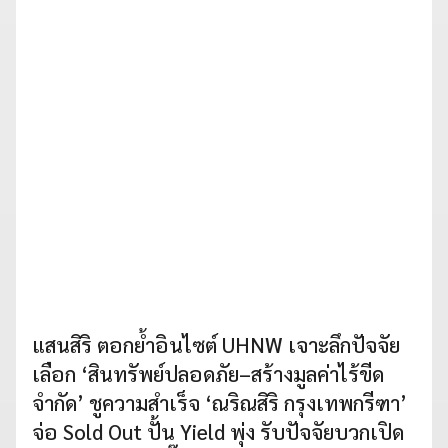
แสนสิริ ตอกย้ำอินไซต์ UHNW เจาะลึกปัจจัย
เลือก ‘สินทรัพย์ปลอดภัย–สร้างมูลค่าไร้ขีด
จำกัด’ ชูความสำเร็จ ‘ณริณสิริ กรุงเทพกรีฑา’
จ่อ Sold Out ปั้น Yield พุ่ง รับปัจจัยบวกเปิด