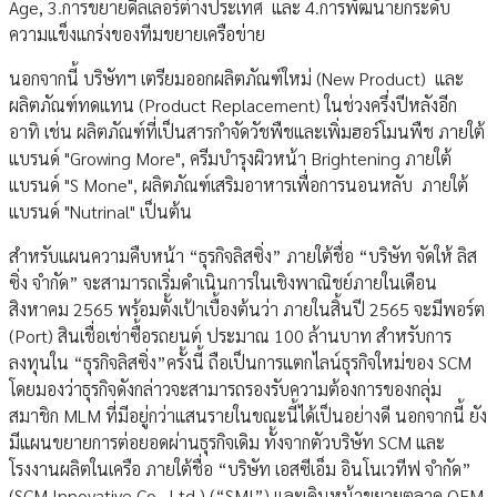
Age, 3.การขยายดีลเลอร์ต่างประเทศ และ 4.การพัฒนายกระดับ
ความแข็งแกร่งของทีมขยายเครือข่าย
นอกจากนี้ บริษัทฯ เตรียมออกผลิตภัณฑ์ใหม่ (New Product) และ
ผลิตภัณฑ์ทดแทน (Product Replacement) ในช่วงครึ่งปีหลังอีก
อาทิ เช่น ผลิตภัณฑ์ที่เป็นสารกำจัดวัชพืชและเพิ่มฮอร์โมนพืช ภายใต้
แบรนด์ "Growing More", ครีมบำรุงผิวหน้า Brightening ภายใต้
แบรนด์ "S Mone", ผลิตภัณฑ์เสริมอาหารเพื่อการนอนหลับ ภายใต้
แบรนด์ "Nutrinal" เป็นต้น
สำหรับแผนความคืบหน้า “ธุรกิจลิสซิ่ง” ภายใต้ชื่อ “บริษัท จัดให้ ลิส
ซิ่ง จำกัด” จะสามารถเริ่มดำเนินการในเชิงพาณิชย์ภายในเดือน
สิงหาคม 2565 พร้อมตั้งเป้าเบื้องต้นว่า ภายในสิ้นปี 2565 จะมีพอร์ต
(Port) สินเชื่อเช่าซื้อรถยนต์ ประมาณ 100 ล้านบาท สำหรับการ
ลงทุนใน “ธุรกิจลิสซิ่ง”ครั้งนี้ ถือเป็นการแตกไลน์ธุรกิจใหม่ของ SCM
โดยมองว่าธุรกิจดังกล่าวจะสามารถรองรับความต้องการของกลุ่ม
สมาชิก MLM ที่มีอยู่กว่าแสนรายในขณะนี้ได้เป็นอย่างดี นอกจากนี้ ยัง
มีแผนขยายการต่อยอดผ่านธุรกิจเดิม ทั้งจากตัวบริษัท SCM และ
โรงงานผลิตในเครือ ภายใต้ชื่อ “บริษัท เอสซีเอ็ม อินโนเวทีฟ จำกัด”
(SCM Innovative Co., Ltd.) (“SMI”) และเดินหน้าขยายตลาด OEM