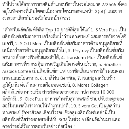
ทำให้รายได้จากการขายสินค้าและบริการในงวดไตรมาส 2/2565 ยังคง
อยู่ในทิศทางที่เติบโตต่อเนื่อง จากไตรมาสก่อนหน้า (QoQ) และจาก
งวดเวลาเดียวกันของปีก่อนหน้า (YoY)
“สำหรับผลิตภัณฑ์ที่ติด Top 10 ขายดีที่สุด ได้แก่ 1. S Vera Plus เป็น
ผลิตภัณฑ์เสริมอาหาร เครื่องดื่มน้ำว่านหางจระเข้ ผสมสารสกัดจากโกจิ
เบอร์รี่, 2. S.O.D More เป็นผลิตภัณฑ์เสริมอาหารต้านอนุมูลอิสระที่
เหนือกว่าสารต้านอนุมูลอิสระทั่วไป, 3. Phytovy เป็นผลิตภัณฑ์เสริม
อาหาร ล้างสารพิษตับและลำไส้, 4. Transform Plus เป็นผลิตภัณฑ์
เสริมอาหารพืช กระตุ้นการเจริญเติบโต เร่งต้น เร่งราก, 5. Brazillian
Arabica Coffee เป็นลิตภัณฑ์กาแฟ บราซิลเลี่ยน อาราบิก้า ผสมคอล
ลาเจนและใยอาหาร, 6. ยาสีฟัน Benfite, 7. Nutriga เสริมสร้าง
ภูมิคุ้มกัน ต่อต้านความเสื่อมของเซลล์, 8. Mores Collagen
ผลิตภัณฑ์อาหารเสริม สารสกัดคอลลาเจนจากปลาทะล 10,000
มิลลิกรัม, 9. Click Plus อาหารสำหรับสุภาพสตรี ช่วยปรับสมดุลของ
ฮอร์โมนเพศในร่างกายให้ทำงานปกติ, 10. S vera Gel เป็นเจลว่าน
หางจระเข้ รักษาสิวลด เลือนริ้วรอย ซึ่งกลุ่มผลิตภัณฑ์เหล่านี้เป็น
ผลิตภัณฑ์ที่สร้างยอดขายให้กับ SCM ในช่วง 6 เดือนที่ผ่านมา และ
คาดว่าจะได้รับการตอบรับอย่างต่อเนื่อง ”