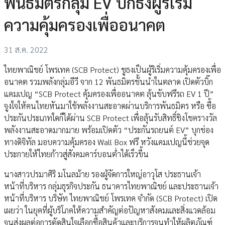
พันธมิตรกลุ่ม EV ปักธงผู้ริเริ่ม
ความคุ้มครองเพื่ออนาคต
31 ส.ค. 2022
ไทยพาณิชย์ โพรเทค (SCB Protect) ชูธงเป็นผู้ริเริ่มความคุ้มครองเพื่อ
อนาคต รวมพลังกลุ่มอีวี จาก 12 พันธมิตรชั้นนำในตลาด เปิดตัวบิ๊ก
แคมเปญ “SCB Protect คุ้มครองเพื่ออนาคต ลุ้นขับฟรีรถ EV 1 ปี”
จูงใจให้คนไทยหันมาใช้พลังงานสะอาดผ่านบริการพันธมิตร หรือ ซื้อ
ประกันประเภทใดก็ได้ผ่าน SCB Protect เพื่อลุ้นรับสิทธิ์ชิงโชครางวัล
พลังงานสะอาดมากมาย พร้อมเปิดตัว “ประกันรถยนต์ EV” บุกช่อง
ทางดิจิทัล มอบความคุ้มครอง Wall Box ฟรี หวังแคมเปญนี้ช่วยจุด
ประกายให้ไทยก้าวสู่สังคมคาร์บอนต่ำได้เร็วขึ้น
นางสาวปรมาศิริ มโนลม้าย รองผู้จัดการใหญ่อาวุโส ประธานเจ้า
หน้าที่บริหาร กลุ่มธุรกิจประกัน ธนาคารไทยพาณิชย์ และประธานเจ้า
หน้าที่บริหาร บริษัท ไทยพาณิชย์ โพรเทค จำกัด (SCB Protect) เปิด
เผยว่า ในยุคที่ผู้บริโภคให้ความสำคัญต่อปัญหาสังคมและสิ่งแวดล้อม
จนส่งผลต่อการตัดสินใจเลือกซื้อสินค้าและบริการจนทำให้ผลิตภัณฑ์