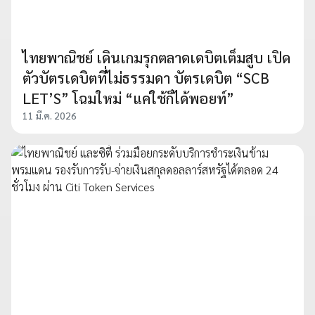
ไทยพาณิชย์ เดินเกมรุกตลาดเดบิตเต็มสูบ เปิด
ตัวบัตรเดบิตที่ไม่ธรรมดา บัตรเดบิต “SCB
LET’S” โฉมใหม่ “แค่ใช้ก็ได้พอยท์”
11 มี.ค. 2026