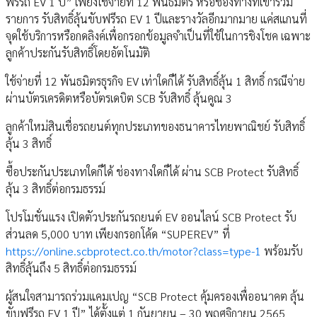
ฟรีรถ EV 1 ปี” เพียงใช้จ่ายที่ 12 พันธมิตร หรือช่องทางที่เข้าร่วม
รายการ รับสิทธิ์ลุ้นขับฟรีรถ EV 1 ปีและรางวัลอีกมากมาย แค่สแกนที่
จุดใช้บริการหรือกดลิงค์เพื่อกรอกข้อมูลจำเป็นที่ใช้ในการชิงโชค เฉพาะ
ลูกค้าประกันรับสิทธิ์โดยอัตโนมัติ
ใช้จ่ายที่ 12 พันธมิตรธุรกิจ EV เท่าใดก็ได้ รับสิทธิ์ลุ้น 1 สิทธิ์ กรณีจ่าย
ผ่านบัตรเครดิตหรือบัตรเดบิต SCB รับสิทธิ์ ลุ้นคูณ 3
ลูกค้าใหม่สินเชื่อรถยนต์ทุกประเภทของธนาคารไทยพาณิชย์ รับสิทธิ์
ลุ้น 3 สิทธิ์
ซื้อประกันประเภทใดก็ได้ ช่องทางใดก็ได้ ผ่าน SCB Protect รับสิทธิ์
ลุ้น 3 สิทธิ์ต่อกรมธรรม์
โปรโมชั่นแรง เปิดตัวประกันรถยนต์ EV ออนไลน์ SCB Protect รับ
ส่วนลด 5,000 บาท เพียงกรอกโค้ด “SUPEREV” ที่
https://online.scbprotect.co.th/motor?class=type-1
พร้อมรับ
สิทธิ์ลุ้นถึง 5 สิทธิ์ต่อกรมธรรม์
ผู้สนใจสามารถร่วมแคมเปญ “SCB Protect คุ้มครองเพื่ออนาคต ลุ้น
ขับฟรีรถ EV 1 ปี” ได้ตั้งแต่ 1 กันยายน – 30 พฤศจิกายน 2565