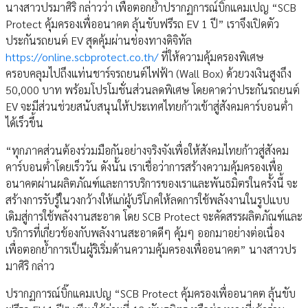
นางสาวปรมาศิริ กล่าวว่า เพื่อตอกย้ำปรากฏการณ์บิ๊กแคมเปญ “SCB
Protect คุ้มครองเพื่ออนาคต ลุ้นขับฟรีรถ EV 1 ปี” เราจึงเปิดตัว
ประกันรถยนต์ EV สุดคุ้มผ่านช่องทางดิจิทัล
https://online.scbprotect.co.th/
ที่ให้ความคุ้มครองพิเศษ
ครอบคลุมไปถึงแท่นชาร์จรถยนต์ไฟฟ้า (Wall Box) ด้วยวงเงินสูงถึง
50,000 บาท พร้อมโปรโมชั่นส่วนลดพิเศษ โดยคาดว่าประกันรถยนต์
EV จะมีส่วนช่วยสนับสนุนให้ประเทศไทยก้าวเข้าสู่สังคมคาร์บอนต่ำ
ได้เร็วขึ้น
“ทุกภาคส่วนต้องร่วมมือกันอย่างจริงจังเพื่อให้สังคมไทยก้าวสู่สังคม
คาร์บอนต่ำโดยเร็ววัน ดังนั้น เราเชื่อว่าการสร้างความคุ้มครองเพื่อ
อนาคตผ่านผลิตภัณฑ์และการบริการของเราและพันธมิตรในครั้งนี้ จะ
สร้างการรับรู้ในวงกว้างให้แก่ผู้บริโภคให้ลดการใช้พลังงานในรูปแบบ
เดิมสู่การใช้พลังงานสะอาด โดย SCB Protect จะคัดสรรผลิตภัณฑ์และ
บริการที่เกี่ยวข้องกับพลังงานสะอาดดีๆ คุ้มๆ ออกมาอย่างต่อเนื่อง
เพื่อตอกย้ำการเป็นผู้ริเริ่มด้านความคุ้มครองเพื่ออนาคต” นางสาวปร
มาศิริ กล่าว
ปรากฏการณ์บิ๊กแคมเปญ “SCB Protect คุ้มครองเพื่ออนาคต ลุ้นขับ