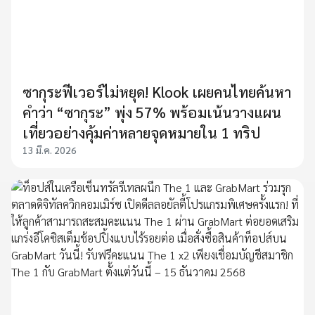
ซากุระฟีเวอร์ไม่หยุด! Klook เผยคนไทยค้นหา
คำว่า “ซากุระ” พุ่ง 57% พร้อมเน้นวางแผน
เที่ยวอย่างคุ้มค่าหลายจุดหมายใน 1 ทริป
13 มี.ค. 2026