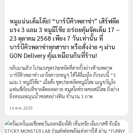
หมูแน่นเต็มโต๊ะ! “บาร์บีคิวพลาซ่า” เสิร์ฟดีล
แรง 3 แถม 3 หมูมีโซ๊ะ อร่อยคุ้มจัดเต็ม 17 –
23 ตุลาคม 2568 เพียง 7 วันเท่านั้น ที่
บาร์บีคิวพลาซ่าทุกสาขา หรือสั่งง่าย ๆ ผ่าน
GON Delivery คุ้มเหมือนกินที่ร้าน!
กลับมาแล้ว! โปรแรงชุดประหยัดที่สายปิ้งย่างห้ามพลาด
บาร์บีคิวพลาซ่า เอาใจสาวกหมูๆ ให้ได้อิ่มจุใจ กับรอบนี้ “3
แถม 3 หมูมีโซ๊ะ” เมื่อสั่ง ชุดประหยัดหมูมิโสะ เมนูขวัญใจ
แฟนพี่ก้อนที่ขายดีตลอดกาล หมูสไลซ์ราดซอสมิโสะ ยิ่งย่าง
ยิ่งหอมละมุนน้ำซอสอย่างฟิน จำนวน 3 ถาด
16 ต.ค. 2025