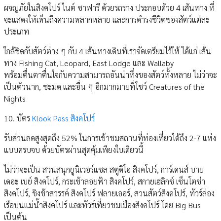
ผจญภัยในสิงคโปร์ ไนต์ ซาฟารี ด้วยรถราง ประกอบด้วย​ 4 เส้นทาง ที่
จะแสดงให้เห็นถึงความหลากหลาย และการดำรงชีวิตของสัตว์แต่ละ
ประเภท
ใกล้ชิดกับสัตว์ต่าง ๆ กับ 4 เส้นทางเดินที่เราจัดเตรียมไว้ให้ ได้แก่ เส้น
ทาง Fishing Cat, Leopard, East Lodge และ Wallaby
พร้อมตื่นตาตื่นใจกับความสามารถอันน่าทึ่งของสัตว์ทั้งหลาย ไม่ว่าจะ
เป็นตัวนาก, ชะมด และอื่น ๆ อีกมากมายที่โชว์ Creatures of the
Nights
10. บัตร
Klook Pass สิงคโปร์
รับส่วนลดสูงสุดถึง 52% ในการเข้าชมสถานที่ท่องเที่ยวได้ถึง 2-7 แห่ง
แบบครบจบ ด้วยบัตรผ่านสุดคุ้มเพียงใบเดียวนี้
ไม่ว่าจะเป็น สวนสนุกยูนิเวอร์แซล สตูดิโอ สิงคโปร์, การ์เดนส์ บาย
เดอะ เบย์ สิงคโปร์, กระเช้าลอยฟ้า สิงคโปร์, สกายเฮลิกซ์ เซ็นโตซ่า
สิงคโปร์, ชิงช้าสวรรค์ สิงคโปร์ ฟลายเออร์, สวนสัตว์สิงคโปร์, ทัวร์ล่อง
เรือบนแม่น้ำสิงคโปร์ และทัวร์เที่ยวชมเมืองสิงคโปร์ โดย Big Bus
เป็นต้น