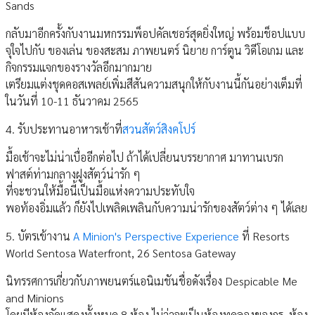
Sands
กลับมาอีกครั้งกับงานมหกรรมพ็อปคัลเชอร์สุดยิ่งใหญ่ พร้อมช็อปแบบ
จุใจไปกับ ของเล่น ของสะสม ภาพยนตร์ นิยาย การ์ตูน วิดีโอเกม และ
กิจกรรมแจกของรางวัลอีกมากมาย
เตรียมแต่งชุดคอสเพลย์เพิ่มสีสันความสนุกให้กับงานนี้กันอย่างเต็มที่
ในวันที่ 10-11 ธันวาคม 2565
4. รับประทานอาหารเช้าที่
สวนสัตว์สิงคโปร์
มื้อเช้าจะไม่น่าเบื่ออีกต่อไป ถ้าได้เปลี่ยนบรรยากาศ มาทานเบรก
ฟาสต์ท่ามกลางฝูงสัตว์น่ารัก ๆ
ที่จะชวนให้มื้อนี้เป็นมื้อแห่งความประทับใจ
พอท้องอิ่มแล้ว ก็ยังไปเพลิดเพลินกับความน่ารักของสัตว์ต่าง ๆ ได้เลย
5. บัตรเข้างาน
A Minion's Perspective Experience
ที่ Resorts
World Sentosa Waterfront, 26 Sentosa Gateway
นิทรรศการเกี่ยวกับภาพยนตร์แอนิเมชันชื่อดังเรื่อง Despicable Me
and Minions
โดยมีห้องจัดแสดงทั้งหมด 8 ห้อง​ ไม่ว่าจะเป็นห้องทดลองของกรู, ห้อง