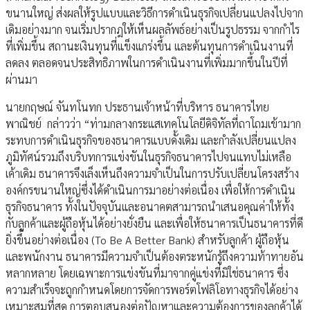
ขนานใหญ่ ส่งผลให้รูปแบบและวิธีการดำเนินธุรกิจเปลี่ยนแปลงไปจาก
เดิมอย่างมาก จนเริ่มปรากฎให้เห็นผลลัพธ์อย่างเป็นรูปธรรม จากกำไร
ที่เพิ่มขึ้น สถานะเงินทุนที่แข็งแกร่งขึ้น และต้นทุนการดำเนินงานที่
ลดลง ตลอดจนประสิทธิภาพในการดำเนินงานที่เพิ่มมากขึ้นในปีที่
ผ่านมา
นายกฤษณ์ จันทโนทก ประธานเจ้าหน้าที่บริหาร ธนาคารไทย
พาณิชย์ กล่าวว่า “ท่ามกลางกระแสเทคโนโลยีดิจิทัลที่ถาโถมเข้ามาก
ระทบการดำเนินธุรกิจของธนาคารแบบดั้งเดิม และกำลังเปลี่ยนแปลง
ภูมิทัศน์รวมถึงบริบทการแข่งขันในธุรกิจธนาคารไปจนแทบไม่เหลือ
เค้าเดิม ธนาคารจึงเล็งเห็นถึงความจำเป็นในการปรับเปลี่ยนโครงสร้าง
องค์กรขนานใหญ่ซึ่งได้ดำเนินการมาอย่างต่อเนื่อง เพื่อให้การดำเนิน
ธุรกิจธนาคาร ทั้งในปัจจุบันและอนาคตสามารถนำเสนอคุณค่าให้ทั้ง
กับลูกค้าและผู้ถือหุ้นได้อย่างยั่งยืน และเพื่อให้ธนาคารเป็นธนาคารที่ดี
ยิ่งขึ้นอย่างต่อเนื่อง (To Be A Better Bank) สำหรับลูกค้า ผู้ถือหุ้น
และพนักงาน ธนาคารมีความจำเป็นต้องตระหนักรู้ถึงความท้าทายอัน
หลากหลาย โดยเฉพาะการแข่งขันที่มาจากคู่แข่งที่มิใช่ธนาคาร ซึ่ง
ความสำเร็จจะถูกกำหนดโดยการจัดการพอร์ตโฟลิโอทางธุรกิจได้อย่าง
เหมาะสมที่สุด การตอบสนองต่อปัญหาและความต้องการของลูกค้าได้