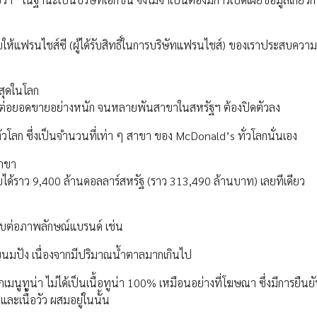
่วยให้แฟรนไชส์ซี (ผู้ได้รับสิทธิ์ในการบริษัทแฟรนไชส์) ของเราประสบความ
สุดในโลก
ทบต่อยอดขายอย่างหนัก จนหลายพันสาขาในสหรัฐฯ ต้องปิดตัวลง
่วโลก ซึ่งเป็นจำนวนที่เท่า ๆ สาขา ของ McDonald’s ทั่วโลกนั่นเอง
สาขา
ได้ราว 9,400 ล้านดอลลาร์สหรัฐ (ราว 313,490 ล้านบาท) เลยทีเดียว
ระทบต่อภาพลักษณ์แบรนด์ เช่น
นมปัง เนื่องจากมีปริมาณน้ำตาลมากเกินไป
กเมนูทูน่า ไม่ได้เป็นเนื้อทูน่า 100% เหมือนอย่างที่โฆษณา ซึ่งมีการยืน
ละเนื้อวัว ผสมอยู่ในนั้น