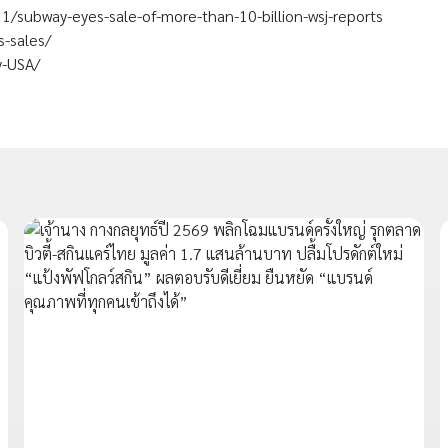
11/subway-eyes-sale-of-more-than-10-billion-wsj-reports
s-sales/
y-USA/