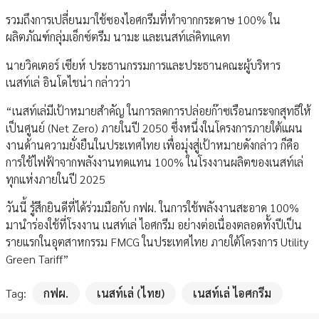
รวมถึงการเปลี่ยนมาใช้ซองไอศกรีมที่ทำจากกระดาษ 100% ใน
ผลิตภัณฑ์กลุ่มเอ็กซ์ตรีม นามะ และเนสท์เล่คิทแคท
นายวิคเตอร์ เซียห์ ประธานกรรมการและประธานคณะผู้บริหาร
เนสท์เล่ อินโดไชน่า กล่าวว่า
“เนสท์เล่มีเป้าหมายสำคัญ ในการลดการปล่อยก๊าซเรือนกระจกสุทธิให้
เป็นศูนย์ (Net Zero) ภายในปี 2050 ซึ่งหนึ่งในโครงการภายใต้แผน
งานด้านความยั่งยืนในประเทศไทย เพื่อมุ่งสู่เป้าหมายดังกล่าว ก็คือ
การใช้ไฟฟ้าจากพลังงานทดแทน 100% ในโรงงานผลิตของเนสท์เล่
ทุกแห่งภายในปี 2025
วันนี้ รู้สึกยินดีที่ได้ร่วมมือกับ กฟผ. ในการใช้พลังงานสะอาด 100%
มานำร่องใช้ที่โรงงาน เนสท์เล่ ไอศกรีม อย่างต่อเนื่องตลอดทั้งปีเป็น
รายแรกในอุตสาหกรรม FMCG ในประเทศไทย ภายใต้โครงการ Utility
Green Tariff”
Tag:
กฟผ.
เนสท์เล่ (ไทย)
เนสท์เล่ ไอศกรีม