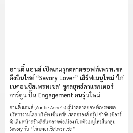
อานตี้ แอนส์ เปิดเกมรุกตลาดซอฟท์เพรทเซล
ดึงอินไซต์ “Savory Lover” เสิร์ฟเมนูใหม่ ‘ไก่
เบคอนชีสเพรทเซล’ ชูกลยุทธ์คาแรกเตอร์
การ์ตูน ปั้น Engagement คนรุ่นใหม่
อานตี้ แอนส์ (Auntie Anne’s) ผู้นำตลาดซอฟท์เพรทเซล
บริหารงานโดย บริษัท เซ็นทรัล เรสตอรองส์ กรุ๊ป จำกัด (ซีอาร์
จี) เดินหน้าสร้างสีสันตลาดต่อเนื่อง เปิดตัวเมนูใหม่ในกลุ่ม
Savory กับ “ไก่เบคอนชีสเพรทเซล”