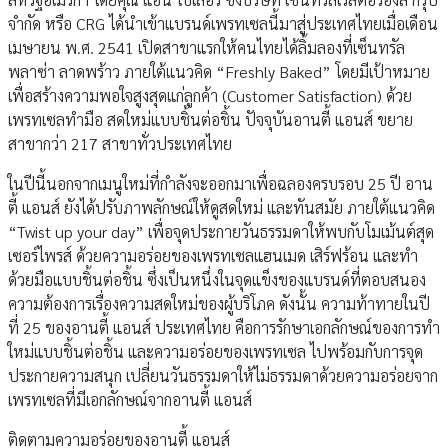
จำกัด หรือ CRG ได้นำเข้าแบรนด์เพรทเซลนี้มาสู่ประเทศไทยเมื่อเดือน
เมษายน พ.ศ. 2541 เปิดสาขาแรกให้คนไทยได้ลิ้มลองที่เซ็นทรัล
พลาซ่า ลาดพร้าว ภายใต้แนวคิด “Freshly Baked” โดยมีเป้าหมาย
เพื่อสร้างความพอใจสูงสุดแก่ลูกค้า (Customer Satisfaction) ด้วย
เพรทเซลทำมือ สดใหม่แบบชิ้นต่อชิ้น ปัจจุบันอานตี้ แอนส์ ขยาย
สาขากว่า 217 สาขาทั่วประเทศไทย
ในปีนี้นอกจากเมนูใหม่ที่กำลังจะออกมาเพื่อฉลองครบรอบ 25 ปี อาน
ตี้ แอนส์ ยังได้ปรับภาพลักษณ์ให้ดูสดใหม่ และทันสมัย ภายใต้แนวคิด
“Twist up your day” เพื่อจุดประกายวันธรรมดาให้พบกับโมเม้นต์สุด
เซอร์ไพรส์ ด้วยความอร่อยของเพรทเซลแฮนเมด เสิร์ฟร้อน และทำ
ด้วยมือแบบชิ้นต่อชิ้น ซึ่งเป็นหนึ่งในจุดแข็งของแบรนด์ที่ตอบสนอง
ความต้องการเรื่องความสดใหม่ของผู้บริโภค ดังนั้น ความท้าทายในปี
ที่ 25 ของอานตี้ แอนส์ ประเทศไทย คือการรักษาเอกลักษณ์ของการทำ
ใหม่แบบชิ้นต่อชิ้น และความอร่อยของเพรทเซล ไปพร้อมกับการจุด
ประกายความสนุก เปลี่ยนวันธรรมดาให้ไม่ธรรมดาด้วยความอร่อยจาก
เพรทเซลที่มีเอกลักษณ์จากอานตี้ แอนส์
ติดตามความอร่อยของอานตี้ แอนส์