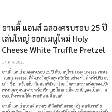
อานตี้ แอนส์ ฉลองครบรอบ 25 ปี
เล่นใหญ่ ออกเมนูใหม่ Holy
Cheese White Truffle Pretzel
17 พ.ค. 2023
อานตี้ แอนส์ ฉลองครบรอบ 25 ปี ด้วยเมนูใหม่ Holy Cheese White
Truffle Pretzel ที่คัดสรรวัตถุดิบสุดพรีเมียมอย่าง “ไวท์ ทรัฟเฟิล ออ
ยล์” ซึ่งมาพร้อมกับกลิ่นหอมที่มีเอกลักษณ์ ผสานความอร่อยของแป้ง
เพรทเซลสูตรเฉพาะ พร้อมชีส แฮมไก่ และเห็ดแชมปิญอง เป็นความ
อร่อยที่หาทานได้เฉพาะที่อานตี้ แอนส์
อานตี้ แอนส์ แบรนด์เพรทเซลที่ถือกำเนิดจากมลรัฐเพนซิลวาเนีย
สหรัฐอเมริกา โดยคุณ แอน ไบเลอร์ ซึ่งบริษัท เซ็นทรัลเรสตอรองส์ กรุ๊ป