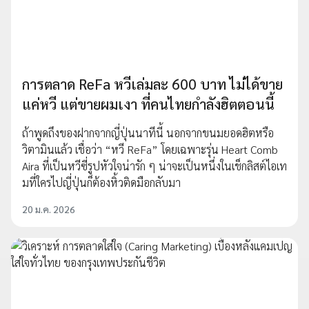
การตลาด ReFa หวีเล่มละ 600 บาท ไม่ได้ขาย
แค่หวี แต่ขายผมเงา ที่คนไทยกำลังฮิตตอนนี้
ถ้าพูดถึงของฝากจากญี่ปุ่นนาทีนี้ นอกจากขนมยอดฮิตหรือ
วิตามินแล้ว เชื่อว่า “หวี ReFa” โดยเฉพาะรุ่น Heart Comb
Aira ที่เป็นหวีซี่รูปหัวใจน่ารัก ๆ น่าจะเป็นหนึ่งในเช็กลิสต์ไอเท
มที่ใครไปญี่ปุ่นก็ต้องหิ้วติดมือกลับมา
20 ม.ค. 2026