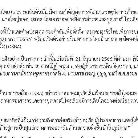
ำอ่าวไทย และทะเลอันดันมัน มีความสำคัญต่อการพัฒนาเศรษฐกิจ การค้าขอ
มขนาดใหญ่ของประเทศ โดยเฉพาะอย่างยิ่งการสำรวจและขุดเจาะปิโตรเลี
ทั้งในและต่างประเทศ รวมตัวกันเพื่อจัดตั้ง “สมาคมธุรกิจไทยเพื่อการขน
ciation : TOSBA) พร้อมเปิดตัวอย่างเป็นทางการ โดยมี นายกฤษ สีตองอ
ั่ง(TOSBA)
่งอย่างเป็นทางการ เกิดขึ้นเมื่อวันที่ 21 มิถุนายน 2566 ที่ผ่านมา ที่จ
อย่างคับคั่ง เช่น นายวรณัฎฐ์ หนูรอต รองผู้ว่าราชการจังหวัดสงขลา, 
อำนวยการสำนักงานศุลกากรภาคที่ 4, นายสรรเพชญ บุญญามณี ส.ส.สงขล
านอกชายฝั่ง(TOSBA) กล่าวว่า “สมาคมธุรกิจเดินเรือนอกชายฝั่งไทยมอ
หกรรมสำรวจและการขุดเจาะปิโตรเลียมมีการเติบโตอย่างต่อเนื่อง ควบค
ยสมาชิกที่แข็งแกร่ง รวมถึงการส่งเสริมเจ้าของเรือ ผู้ประกอบการ และผู้ให้
ทยก้าวสู่การเป็นศูนย์กลางการขนส่งสินค้านอกชายฝั่งชั้นนำในภูมิภาค”