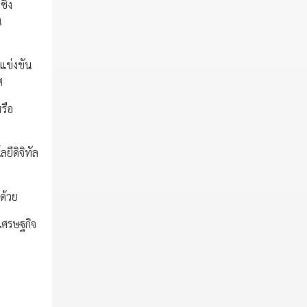
ึ่ง
น
รแข่งขัน
ศ
รือ
ยีดิจิทัล
ด้วย
นเศรษฐกิจ