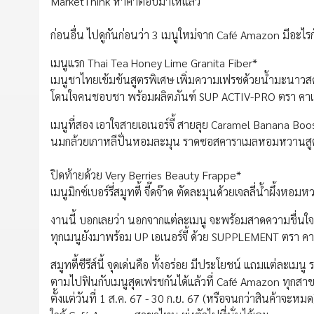
MarketThink หาคำตอบมาให้แล้ว
ก่อนอื่น ไปดูกันก่อนว่า 3 เมนูใหม่จาก Café Amazon มีอะไรก
เมนูแรก Thai Tea Honey Lime Granita Fiber*
เมนูชาไทยเข้มข้นสูตรพิเศษ เพิ่มความเฟรชด้วยน้ำมะนาวสด
โดนใจคนชอบชา พร้อมผลิตภันฑ์ SUP ACTIV-PRO ตรา คาเฟ่ 
เมนูที่สอง เอาใจสายเอเนอร์จี้ สายลุย Caramel Banana Boo
นมกล้วยเกาหลีปั่นหอมละมุน ราดซอสคาราเมลหอมหวานสูตร
ปิดท้ายด้วย Very Berries Beauty Frappe*
เมนูมิกซ์เบอร์รี่สมูทตี้ จี๊ดจ๊าด ตัดละมุนด้วยเจลลี่น้ำผึ้
งานนี้ บอกเลยว่า นอกจากแต่ละเมนู จะพร้อมสาดความชื่นใจ
ทุกเมนูยังมาพร้อม UP เอเนอร์จี้ ด้วย SUPPLEMENT ตรา ค
สมูทตี้ซีรีส์นี้ จุดเด่นคือ ทั้งอร่อย มีประโยชน์ แถมแต่ละเมน
ตามไปฟินกับเมนูสุดเฟรชกันได้แล้วที่ Café Amazon ทุกสา
ตั้งแต่วันที่ 1 ส.ค. 67 - 30 ก.ย. 67 (หรือจนกว่าสินค้าจะหมด