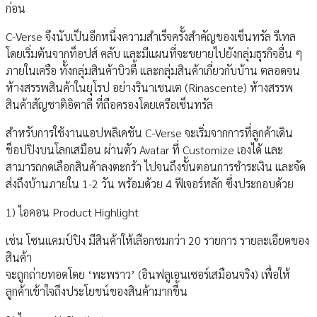
ก่อน
C-Verse จึงนับเป็นอีกหนึ่งความสำเร็จครั้งสำคัญของเซ็นทรัล รีเทล
โดยเริ่มต้นจากท็อปส์ คลับ และมีแผนที่จะขยายไปยังกลุ่มธุรกิจอื่น ๆ
ภายในเครือ ทั้งกลุ่มสินค้าบิวตี้ และกลุ่มสินค้าเกี่ยวกับบ้าน ตลอดจน
ห้างสรรพสินค้าในยุโรป อย่างรินาเชนเต (Rinascente) ห้างสรรพ
สินค้าสัญชาติอิตาลี ที่ถือครองโดยเครือเซ็นทรัล
สำหรับการใช้งานแอปพลิเคชัน C-Verse จะเริ่มจากการที่ลูกค้าเดิน
ช็อปปิงบนโลกเสมือน ผ่านตัว Avatar ที่ Customize เองได้ และ
สามารถกดเลือกสินค้าลงตะกร้า ไปจนถึงขั้นตอนการชำระเงิน และจัด
ส่งถึงบ้านภายใน 1-2 วัน พร้อมด้วย 4 ฟีเจอร์หลัก ซึ่งประกอบด้วย
1) ไอคอน Product Highlight
เช่น โซนแคมป์ปิง มีสินค้าให้เลือกชมกว่า 20 รายการ รายละเอียดของ
สินค้า
จะถูกถ่ายทอดโดย ‘พะพราว’ (อินฟลูเอนเซอร์เสมือนจริง) เพื่อให้
ลูกค้าเข้าใจถึงประโยชน์ของสินค้ามากขึ้น