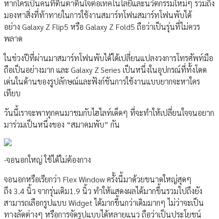
หากใครเป็นคนที่ตื่นตาตื่นใจต่อเทคโนโลยีและนวัตกรรมใหม่ๆ รวมถึง
มองหาสิ่งที่ท้าทายในการใช้งานสมาร์ทโฟนสมาร์ทโฟนพับได้
อย่าง Galaxy Z Flip5 หรือ Galaxy Z Fold5 ถือว่าเป็นรุ่นที่ไม่ควร
พลาด
ในช่วงปีที่ผ่านมาสมาร์ทโฟนพับได้ได้เปลี่ยนแปลงวงการโทรศัพท์มือ
ถือเป็นอย่างมาก และ Galaxy Z Series เป็นหนึ่งในอุปกรณ์ที่ทั้งโดด
เด่นในด้านของรูปลักษณ์และฟังก์ชันการใช้งานแบบยากจะหาใคร
เทียบ
วันนี้เราจะพาทุกคนมาชมกับไฮไลท์เด็ดๆ ที่จะทำให้เปลี่ยนใจจนอยาก
มาร่วมเป็นหนึ่งของ “สมาคมพับ” กัน
-จอนอกใหญ่ ใช้ได้ไม่ต้องกาง
จอนอกหรือเรียกว่า Flex Window ครั้งนี้มาด้วยขนาดใหญ่สุดๆ
ถึง 3.4 นิ้ว จากรุ่นเดิม1.9 นิ้ว ทำให้แสดงผลได้มากขึ้นรวมไปถึงยัง
สามารถเลือกรูปแบบ Widget ได้มากขึ้นกว่าเดิมมากๆ ไม่ว่าจะเป็น
ทางลัดต่างๆ หรือการจัดรูปแบบได้หลายแนว ถือว่าเป็นประโยชน์