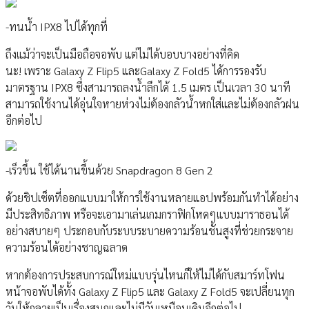
-ทนน้ำ IPX8 ไปได้ทุกที่
ถึงแม้ว่าจะเป็นมือถือจอพับ แต่ไม่ได้บอบบางอย่างที่คิด
นะ! เพราะ Galaxy Z Flip5 และGalaxy Z Fold5 ได้การรองรับ
มาตรฐาน IPX8 ซึ่งสามารถลงน้ำลึกได้ 1.5 เมตร เป็นเวลา 30 นาที
สามารถใช้งานได้อุ่นใจหายห่วงไม่ต้องกลัวน้ำหกใส่และไม่ต้องกลัวฝน
อีกต่อไป
-เร็วขึ้น ใช้ได้นานขึ้นด้วย Snapdragon 8 Gen 2
ด้วยชิปเซ็ตที่ออกแบบมาให้การใช้งานหลายแอปพร้อมกันทำได้อย่าง
มีประสิทธิภาพ หรือจะเอามาเล่นเกมกราฟิกโหดๆแบบมาราธอนได้
อย่างสบายๆ ประกอบกับระบบระบายความร้อนชั้นสูงที่ช่วยกระจาย
ความร้อนได้อย่างชาญฉลาด
หากต้องการประสบการณ์ใหม่แบบรุ่นไหนก็ให้ไม่ได้กับสมาร์ทโฟน
หน้าจอพับได้ทั้ง Galaxy Z Flip5 และ Galaxy Z Fold5 จะเปลี่ยนทุก
วันให้กลายเป็นเรื่องสนุกและไม่มีวันเหมือนเดิมอีกต่อไป