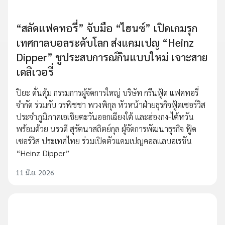
“สลัดแฟคทอรี่” จับมือ “ไฮนซ์” เปิดเกมรุก
เทศกาลบอลระดับโลก ส่งแคมเปญ “Heinz
Dipper” ชูประสบการณ์กินแบบใหม่ เจาะสาย
เดลิเวอรี่
ปิยะ ดั่นคุ้ม กรรมการผู้จัดการใหญ่ บริษัท กรีนฟู้ด แฟคทอรี่
จำกัด ร่วมกับ วรพิชชา พวงพิกุล หัวหน้าฝ่ายธุรกิจฟู้ดเซอร์วิส
ประจำภูมิภาคเอเชียตะวันออกเฉียงใต้ และฮ่องกง-ไต้หวัน
พร้อมด้วย นรวดี สุรัตนาสถิตย์กุล ผู้จัดการพัฒนาธุรกิจ ฟู้ด
เซอร์วิส ประเทศไทย ร่วมเปิดตัวแคมเปญคอลแลบอเรชัน
“Heinz Dipper”
11 มิ.ย. 2026