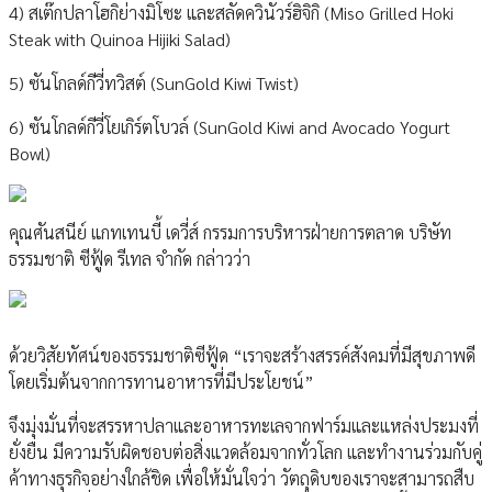
4) สเต๊กปลาโฮกิย่างมิโซะ และสลัดควินัวร์ฮิจิกิ (Miso Grilled Hoki
Steak with Quinoa Hijiki Salad)
5) ซันโกลด์กีวี่ทวิสต์ (SunGold Kiwi Twist)
6) ซันโกลด์กีวี่โยเกิร์ตโบวล์ (SunGold Kiwi and Avocado Yogurt
Bowl)
คุณศันสนีย์ แกทเทนบี้ เดวี่ส์ กรรมการบริหารฝ่ายการตลาด บริษัท
ธรรมชาติ ซีฟู้ด รีเทล จำกัด กล่าวว่า
ด้วยวิสัยทัศน์ของธรรมชาติซีฟู้ด “เราจะสร้างสรรค์สังคมที่มีสุขภาพดี
โดยเริ่มต้นจากการทานอาหารที่มีประโยชน์”
จึงมุ่งมั่นที่จะสรรหาปลาและอาหารทะเลจากฟาร์มและแหล่งประมงที่
ยั่งยืน มีความรับผิดชอบต่อสิ่งแวดล้อมจากทั่วโลก และทำงานร่วมกับคู่
ค้าทางธุรกิจอย่างใกล้ชิด เพื่อให้มั่นใจว่า วัตถุดิบของเราจะสามารถสืบ