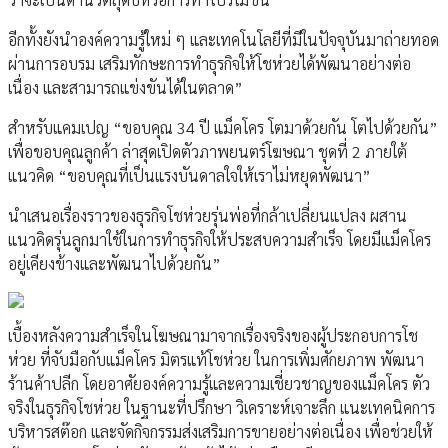
อีกทั้งยังนำองค์ความรู้ใหม่ ๆ และเทคโนโลยีที่มีในปัจจุบันมาถ่ายทอด
ผ่านการอบรม เสริมทักษะการทำธุรกิจให้โชห่วยได้พัฒนาอย่างต่อ
เนื่อง และสามารถแข่งขันได้ในตลาด”
สำหรับแคมเปญ “ขอบคุณ 34 ปี แม็คโคร โตมาด้วยกัน โตไปด้วยกัน”
เพื่อขอบคุณลูกค้า ล่าสุดเปิดตัวภาพยนตร์โฆษณา ชุดที่ 2 ภายใต้
แนวคิด “ขอบคุณที่เป็นแรงบันดาลใจให้เราไม่หยุดพัฒนา”
นำเสนอเรื่องราวของธุรกิจโชห่วยรุ่นพ่อที่กล้าเปลี่ยนแปลง ผสาน
แนวคิดรุ่นลูกมาใช้ในการทำธุรกิจให้ประสบความสำเร็จ โดยมีแม็คโคร
อยู่เคียงข้างและพัฒนาไปด้วยกัน”
เบื้องหลังความสำเร็จในโฆษณามาจากเรื่องจริงของผู้ประกอบการโช
ห่วย ที่จับมือกับแม็คโคร มิตรแท้โชห่วย ในการเพิ่มศักยภาพ พัฒนา
ร้านค้าปลีก โดยอาศัยองค์ความรู้และความเชี่ยวชาญของแม็คโคร ตัว
จริงในธุรกิจโชห่วย ในฐานะที่ปรึกษา วิเคราะห์เจาะลึก แนะเทคนิคการ
บริหารสต๊อก และจัดกิจกรรมส่งเสริมการขายอย่างต่อเนื่อง เพื่อช่วยให้