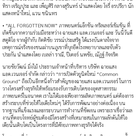
ทิรา เจริญปุระ และ เพ็ญศิริ กลางสุรินทร์ นำแสดงโดย โจรี่ อรปรียา นัก
แสดงหน้าใหม่, แวน ชนินทร
• “ALL FORGOTTEN NOW” ภาพยนตร์แอ็กชัน-ทริลเลอร์เข้มข้น ที่
เกิดขึ้นจากความร่วมมือระหว่าง ฉายแสง แอด.เวนเจอร์ และ วันนี้วันดี
สตูดิโอ จากผู้กำกับ กิตติชัย วรรณ์ประเสริฐ ได้แรงบันดาลใจจาก
เหตุการณ์จริงของชนเผ่าบนภูเขาที่บุกยึดโรงพยาบาลและจับตัว
ประกัน นำแสดงโดย เบลล่า ราณี, ปีเตอร์ นพชัย, ณัฏฐ์ กิจจริต
นายชัยวัฒน์ มิ่งไม้ ประธานเจ้าหน้าที่บริหาร บริษัท ฉายแสง
แอด.เวนเจอร์ จำกัด กล่าวว่า “การเปิดตัวยูนิตใหม่ “Common
Ground” ถือเป็นอีกหนึ่งก้าวสำคัญของฉายแสง แอด.เวนเจอร์ ในการ
วางโครงสร้างธุรกิจให้พร้อมรองรับการเติบโตของอุตสาหกรรม
ภาพยนตร์ในอนาคต เราไม่ได้มองเพียงการผลิตภาพยนตร์ แต่ต้องการ
สร้างระบบที่ช่วยให้ไอเดียใหม่ๆ ได้รับการพัฒนาอย่างต่อเนื่อง บน
รากฐานที่แข็งแรงและกระบวนการทำงานที่ชัดเจน เพราะเราเชื่อว่าผล
งานที่ตอบโจทย์ผู้ชมต้องมีโครงสร้างที่เหมาะสมในการผลักดันให้ไอ
เดียนั้นเติบโตเป็นโครงการที่มีศักยภาพทางธุรกิจได้จริง