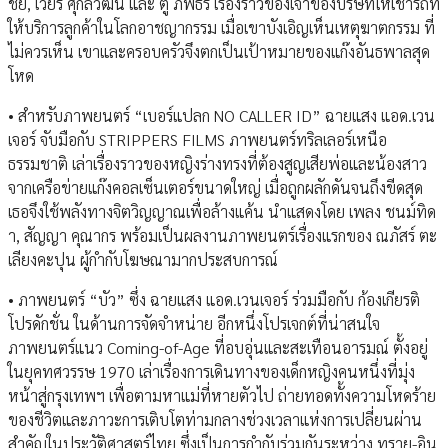
ชัย, เวียร์ ศุกลวัฒน์ และ ตู่ ภพธร เรื่องราวของเจ้าของบริษัทให้เช่ารถที่
ให้บริการลูกค้าในโลกอาชญากรรม เมื่อเขาบังเอิญเห็นเหตุฆาตกรรม ที่
ไม่ควรเห็น เขาและครอบครัวจึงตกเป็นเป้าหมายของแก๊งอันธพาลสุด
โหด
• สำหรับภาพยนตร์ “เบอร์แปลก NO CALLER ID” ฉายแสง แอด.เวน
เจอร์ จับมือกับ STRIPPERS FILMS ภาพยนตร์ทริลเลอร์เหนือ
ธรรมชาติ เล่าเรื่องราวของหญิงร่างทรงที่ต้องสูญเสียพ่อและน้องสาว
จากเครือข่ายแก๊งคอลเซ็นเตอร์ขนาดใหญ่ เมื่อถูกผลักดันจนถึงขีดสุด
เธอจึงใช้พลังทางจิตวิญญาณเพื่อล้างแค้น นำแสดงโดย เพลง ชนม์ทิด
า, สัญญา คุณากร พร้อมเป็นผลงานภาพยนตร์เรื่องแรกของ ณภัสร์ ตะ
เลียงคะปุน ผู้กำกับโฆษณามากประสบการณ์
• ภาพยนตร์ “บัว” ซึ่ง ฉายแสง แอด.เวนเจอร์ ร่วมมือกับ ก้องเกียรติ
โปรดักชั่น ในด้านการจัดจำหน่าย อีกหนึ่งโปรเจกต์ที่น่าสนใจ
ภาพยนตร์แนว Coming-of-Age ที่อบอุ่นและสะเทือนอารมณ์ ตั้งอยู่
ในยุคทศวรรษ 1970 เล่าเรื่องการเดินทางของเด็กหญิงคนหนึ่งที่มุ่ง
หน้าสู่กรุงเทพฯ เพื่อตามหาแม่ที่หายตัวไป ถ่ายทอดทั้งความโหดร้าย
ของชีวิตและภาวะการเติบโตท่ามกลางช่วงเวลาแห่งการเปลี่ยนผ่าน
สำคัญในประวัติศาสตร์ไทย ซึ่งเป็นการกำกับร่วมกันระหว่าง ทราย-อิน