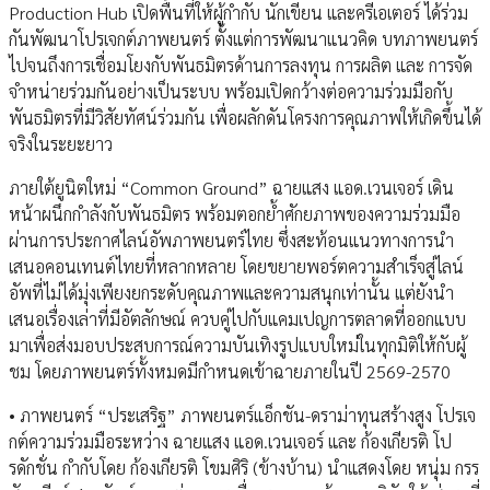
Production Hub เปิดพื้นที่ให้ผู้กำกับ นักเขียน และครีเอเตอร์ ได้ร่วม
กันพัฒนาโปรเจกต์ภาพยนตร์ ตั้งแต่การพัฒนาแนวคิด บทภาพยนตร์
ไปจนถึงการเชื่อมโยงกับพันธมิตรด้านการลงทุน การผลิต และ การจัด
จำหน่ายร่วมกันอย่างเป็นระบบ พร้อมเปิดกว้างต่อความร่วมมือกับ
พันธมิตรที่มีวิสัยทัศน์ร่วมกัน เพื่อผลักดันโครงการคุณภาพให้เกิดขึ้นได้
จริงในระยะยาว
ภายใต้ยูนิตใหม่ “Common Ground” ฉายแสง แอด.เวนเจอร์ เดิน
หน้าผนึกกำลังกับพันธมิตร พร้อมตอกย้ำศักยภาพของความร่วมมือ
ผ่านการประกาศไลน์อัพภาพยนตร์ไทย ซึ่งสะท้อนแนวทางการนำ
เสนอคอนเทนต์ไทยที่หลากหลาย โดยขยายพอร์ตความสำเร็จสู่ไลน์
อัพที่ไม่ได้มุ่งเพียงยกระดับคุณภาพและความสนุกเท่านั้น แต่ยังนำ
เสนอเรื่องเล่าที่มีอัตลักษณ์ ควบคู่ไปกับแคมเปญการตลาดที่ออกแบบ
มาเพื่อส่งมอบประสบการณ์ความบันเทิงรูปแบบใหม่ในทุกมิติให้กับผู้
ชม โดยภาพยนตร์ทั้งหมดมีกำหนดเข้าฉายภายในปี 2569-2570
• ภาพยนตร์ “ประเสริฐ” ภาพยนตร์แอ็กชัน-ดราม่าทุนสร้างสูง โปรเจ
กต์ความร่วมมือระหว่าง ฉายแสง แอด.เวนเจอร์ และ ก้องเกียรติ โป
รดักชั่น กำกับโดย ก้องเกียรติ โขมศิริ (ข้างบ้าน) นำแสดงโดย หนุ่ม กรร