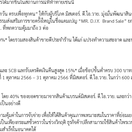
กำไรได้มากขึ้นในสถานการณ์ที่ท้าทายเช่นนี้
 ครบเพื่อทุกคน” ให้กับผู้บริโภค มิสเตอร์. ดี.ไอ.วาย. มุ่งมั่นพัฒนาสิน
ดกิจกรรมส่งเสริมการขายครั้งใหญ่ในชื่อแคมเปญ “MR. D.I.Y. Brand Sale” ย
. ที่พกความคุ้มมาถึง 3 ต่อ
ถึง 40%* โดยรวมสองสินค้าขายดีประจำร้าน ได้แก่ แปรงทำความสะอาด และห
 และ SCB แลกรับเครดิตเงินคืนสูงสุด 15%* เมื่อช้อปขั้นต่ำครบ 300 บาท
ที่ 1 ตุลาคม 2566 – 31 ตุลาคม 2566 ที่มิสเตอร์. ดี.ไอ.วาย. ในกว่า 600 
ทุกปี โดย 40% ของยอดขายมาจากสินค้าแบรนด์มิสเตอร์. ดี.ไอ.วาย. และกว
 เป็นอย่างดี
วามคุ้มค่าในการจับจ่าย เพื่อให้ได้สินค้าคุณภาพเหมาะสมในราคาที่ย่อมเยา
้เป็นเพียงกระแสชั่วคราวในช่วงวิกฤติ ธุรกิจค้าปลีกสามารถใช้สินค้าไพรเ
วามสำเร็จในอนาคตได้