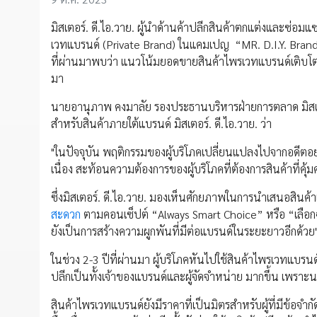
มิสเตอร์. ดี.ไอ.วาย. ผู้นำด้านค้าปลีกสินค้าตกแต่งและซ่
เวทแบรนด์ (Private Brand) ในแคมเปญ “MR. D.I.Y. Brand Sa
ที่ผ่านมาพบว่า แนวโน้มยอดขายสินค้าไพรเวทแบรนด์เติบโตเพิ
มา
นายอานุภาพ คงมาลัย รองประธานบริหารฝ่ายการตลาด มิสเตอร์
สำหรับสินค้าภายใต้แบรนด์ มิสเตอร์. ดี.ไอ.วาย. ว่า
"ในปัจจุบัน พฤติกรรมของผู้บริโภคเปลี่ยนแปลงไปจากอดีตอย่
เนื่อง สะท้อนความต้องการของผู้บริโภคที่ต้องการสินค้าที่คุ้ม
ซึ่งมิสเตอร์. ดี.ไอ.วาย. มองเห็นศักยภาพในการนำเสนอสินค้าเ
สะดวก
ตามคอนเซ็ปต์ “Always Smart Choice” หรือ “เลือกฉล
ยังเป็นการสร้างความผูกพันที่มีต่อแบรนด์ในระยะยาวอีกด้วย
ในช่วง 2-3 ปีที่ผ่านมา ผู้บริโภคหันไปใช้สินค้าไพรเวทแบรนด์ 
ปลีกเป็นทั้งเจ้าของแบรนด์และผู้จัดจำหน่าย มากขึ้น เพ
สินค้าไพรเวทแบรนด์ยังมีราคาที่เป็นมิตรสำหรับผู้ที่มีข้อจำ