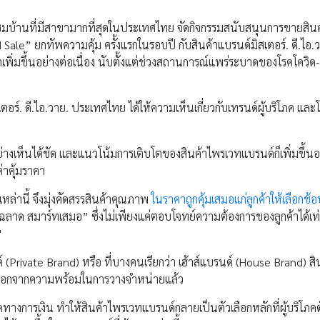
อมแซมบ้านที่มีสาขามากที่สุดในประเทศไทย จัดกิจกรรมสนับสนุนการขายสิน
le” ยกทัพความคุ้ม ครั้งแรกในรอบปี กับสินค้าแบรนด์มิสเตอร์. ดี.ไอ.ว
่มขึ้นอย่างต่อเนื่อง นับตั้งแต่ช่วงสถานการณ์แพร่ระบาดของโรคโควิด-1
. ดี.ไอ.วาย. ประเทศไทย ได้ให้ความเห็นเกี่ยวกับเทรนด์ผู้บริโภค และ
างเห็นได้ชัด และแนวโน้มการเติบโตของสินค้าไพรเวทแบรนด์ก็เพิ่มขึ้นอ
ค่าคุ้มราคา
หล่านี้ จึงมุ่งคัดสรรสินค้าคุณภาพ
ในราคาถูกคุ้มเสมอแก่ลูกค้าให้เลือกช้อ
าด สมาร์ทเสมอ” ซึ่งไม่เพียงแค่ตอบโจทย์ความต้องการของลูกค้าได้เท่า
"
(Private Brand) หรือ ที่บางคนเรียกว่า เฮ้าส์แบรนด์ (House Brand) สินค้
ราะนอกจากความพร้อมในการวางจำหน่ายแล้ว
กัดทางการเงิน ทำให้สินค้าไพรเวทแบรนด์กลายเป็นตัวเลือกหลักที่ผู้บริโภค