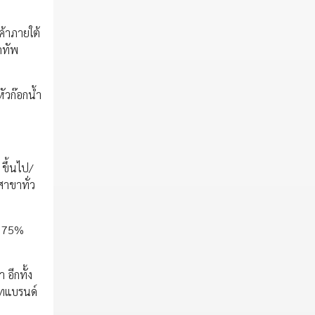
ค้าภายใต้
กทัพ
ัวก๊อกน้ำ
 ขึ้นไป/
สาขาทั่ว
่า 75%
 อีกทั้ง
วทแบรนด์