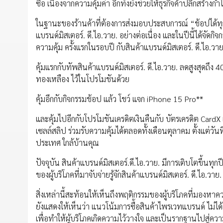
ซื้อ เนื่องจากความคุ้มค่า อีกทั้งยังช่วยให้ธุรกิจค้าปลีกสร้าง
ในฐานะของร้านค้าที่ต้องการส่งมอบประสบการณ์ “ช้อปได้ทุกวัน
แบรนด์มิสเตอร์. ดี.ไอ.วาย. อย่างต่อเนื่อง และในปีนี้ได้จั
ความคุ้ม ครั้งแรกในรอบปี กับสินค้าแบรนด์มิสเตอร์. ดี.ไอ.วาย
คุ้มแรกกับทัพสินค้าแบรนด์มิสเตอร์. ดี.ไอ.วาย. ลดสูงสุด
ทองเหลือง ไว้ในโปรโมชันด้วย
คุ้มอีกกับกิจกรรมช้อป แล้ว โชว์ แจก iPhone 15 Pro**
และคุ้มไปอีกกับโปรโมชันเครดิตเงินคืนกับ บัตรเครดิต CardX
เซลล์สลิป ร่วมรับความคุ้มได้ตลอดทั้งเดือนตุลาคม ตั้งแต่วัน
ประเทศ ใกล้บ้านคุณ
ปัจจุบัน สินค้าแบรนด์มิสเตอร์.ดี.ไอ.วาย. มีการเติบโตขึ้น
ของผู้บริโภคที่มาจับจ่ายรู้จักสินค้าแบรนด์มิสเตอร์. ดี.ไอ.วาย.
สิ่งเหล่านี้สะท้อนให้เห็นถึงพฤติกรรมของผู้บริโภคที่มองหาค
ยังแสดงให้เห็นว่า แนวโน้มการซื้อสินค้าไพรเวทแบรนด์ ไม่ได
เพื่อทำให้ผู้บริโภคเกิดความไว้วางใจ และเป็นรากฐานไปสู่ค