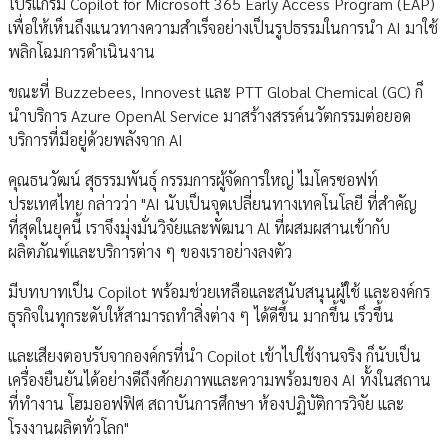
โปรแกรม Copilot for Microsoft 365 Early Access Program (EAP)
เพื่อให้เห็นถึงแนวทางความสำเร็จอย่างเป็นรูปธรรมในการนำ AI มาใช้
พลิกโฉมการดำเนินงาน
ขณะที่ Buzzebees, Innovest และ PTT Global Chemical (GC) ก็
นำบริการ Azure OpenAl Service มาสร้างสรรค์นวัตกรรมต่อยอด
บริการที่มีอยู่ด้วยพลังจาก AI
คุณธนวัฒน์ สุธรรมพันธุ์ กรรมการผู้จัดการใหญ่ ไมโครซอฟท์
ประเทศไทย กล่าวว่า "AI นับเป็นจุดเปลี่ยนทางเทคโนโลยี ที่สำคัญ
ที่สุดในยุคนี้ เราจึงมุ่งมั่นวิจัยและพัฒนา Al ที่ผสมผสานเข้ากับ
ผลิตภัณฑ์และบริการต่าง ๆ ของเราอย่างลงตัว
มีบทบาทเป็น Copilot พร้อมช่วยเหลือและสนับสนุนผู้ใช้ และองค์กร
ธุรกิจในทุกระดับให้สามารถทำสิ่งต่าง ๆ ได้ดีขึ้น มากขึ้น เร็วขึ้น
และเสียงตอบรับจากองค์กรที่นำ Copilot เข้าไปใช้งานจริง ก็นับเป็น
เครื่องยืนยันได้อย่างดีถึงศักยภาพและความพร้อมของ AI ทั้งในสถาน
ที่ทำงาน โฮมออฟฟิศ สถาบันการศึกษา ห้องปฏิบัติการวิจัย และ
โรงงานผลิตทั่วโลก"