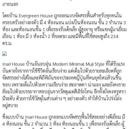
ภายนอก
โดยบ้าน Evergreen House ถูกออกแบบจัดสรรพื้นสำหรับทุกคนใน
ครอบครัวอย่างลงตัว มี 4 ห้องนอน แบ่งเป็นห้องนอน ชั้น 2 จำนวน 3
ห้อง และห้องนอนชั้น 1 เพื่อรองรับเด็กเล็ก ผู้สูงอายุ หรือแขกผู้มาเยี่ยม
เยือน 1 ห้อง มี 3 ห้องน้ำ 2 ที่จอดรถ และมีพื้นที่ใช้สอยสูงถึง 234
ตร.ม.
Inari House บ้านอันอบอุ่น Modern Minimal Muji Style ที่ได้รับแรง
บันดาลใจจากการใช้ชีวิตอันเรียบง่าย แต่เต็มไปด้วยรายละเอียดที่ถูก
จัดสรรอย่างใส่ใจและพิถีพิถันของประเทศญี่ปุ่นที่คนยุคใหม่ล้วนชื่น
ชอบ เพราะเต็มไปด้วยความเรียบง่าย สะอาดตา น่ามอง และยังคงราย
ล้อมไปด้วยบรรยากาศอบอุ่นจากวัสดุเฉดสีเอิร์ธโทน อีกทั้งยังคงหรูหรา
มีระดับ ด้วยการใช้วัสดุในส่วนต่าง ๆ อย่างลงตัว ทำให้บ้านโปร่งโล่ง
อยู่สบาย
ซึ่งแบบบ้าน Inari House ถูกออกแบบจัดสรรพื้นใช้สอยอย่างดีเยี่ยม มี
4 ห้องนอน ชั้น 2 จำนวน 3 ห้อง ห้องนอนชั้น 1 เพื่อรองรับเด็กเล็ก ผู้