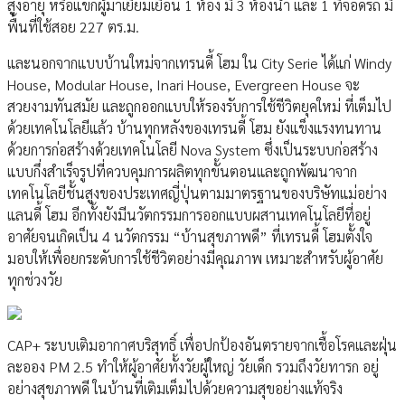
สูงอายุ หรือแขกผู้มาเยี่ยมเยือน 1 ห้อง มี 3 ห้องน้ำ และ 1 ที่จอดรถ มี
พื้นที่ใช้สอย 227 ตร.ม.
และนอกจากแบบบ้านใหม่จากเทรนดี้ โฮม ใน City Serie ได้แก่ Windy
House, Modular House, Inari House, Evergreen House จะ
สวยงามทันสมัย และถูกออกแบบให้รองรับการใช้ชีวิตยุคใหม่ ที่เต็มไป
ด้วยเทคโนโลยีแล้ว บ้านทุกหลังของเทรนดี้ โฮม ยังแข็งแรงทนทาน
ด้วยการก่อสร้างด้วยเทคโนโลยี Nova System ซึ่งเป็นระบบก่อสร้าง
แบบกึ่งสำเร็จรูปที่ควบคุมการผลิตทุกขั้นตอนและถูกพัฒนาจาก
เทคโนโลยีชั้นสูงของประเทศญี่ปุ่นตามมาตรฐานของบริษัทแม่อย่าง
แลนดี้ โฮม อีกทั้งยังมีนวัตกรรมการออกแบบผสานเทคโนโลยีที่อยู่
อาศัยจนเกิดเป็น 4 นวัตกรรม “บ้านสุขภาพดี” ที่เทรนดี้ โฮมตั้งใจ
มอบให้เพื่อยกระดับการใช้ชีวิตอย่างมีคุณภาพ เหมาะสำหรับผู้อาศัย
ทุกช่วงวัย
CAP+ ระบบเติมอากาศบริสุทธิ์ เพื่อปกป้องอันตรายจากเชื้อโรคและฝุ่น
ละออง PM 2.5 ทำให้ผู้อาศัยทั้งวัยผู้ใหญ่ วัยเด็ก รวมถึงวัยทารก อยู่
อย่างสุขภาพดี ในบ้านที่เติมเต็มไปด้วยความสุขอย่างแท้จริง