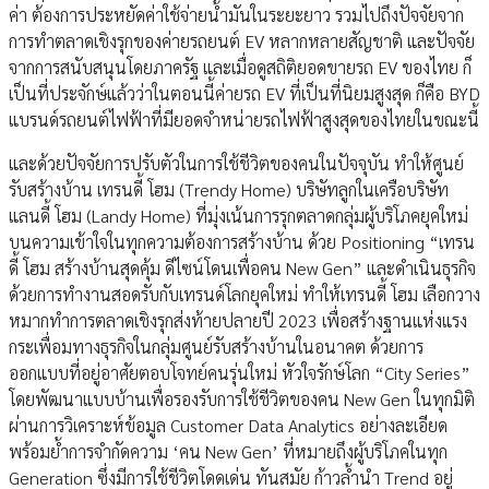
ค่า ต้องการประหยัดค่าใช้จ่ายน้ำมันในระยะยาว รวมไปถึงปัจจัยจาก
การทำตลาดเชิงรุกของค่ายรถยนต์ EV หลากหลายสัญชาติ และปัจจัย
จากการสนับสนุนโดยภาครัฐ และเมื่อดูสถิติยอดขายรถ EV ของไทย ก็
เป็นที่ประจักษ์แล้วว่าในตอนนี้ค่ายรถ EV ที่เป็นที่นิยมสูงสุด ก็คือ BYD
แบรนด์รถยนต์ไฟฟ้าที่มียอดจำหน่ายรถไฟฟ้าสูงสุดของไทยในขณะนี้
และด้วยปัจจัยการปรับตัวในการใช้ชีวิตของคนในปัจจุบัน ทำให้ศูนย์
รับสร้างบ้าน เทรนดี้ โฮม (Trendy Home) บริษัทลูกในเครือบริษัท
แลนดี้ โฮม (Landy Home) ที่มุ่งเน้นการรุกตลาดกลุ่มผู้บริโภคยุคใหม่
บนความเข้าใจในทุกความต้องการสร้างบ้าน ด้วย Positioning “เทรน
ดี้ โฮม สร้างบ้านสุดคุ้ม ดีไซน์โดนเพื่อคน New Gen” และดำเนินธุรกิจ
ด้วยการทำงานสอดรับกับเทรนด์โลกยุคใหม่ ทำให้เทรนดี้ โฮม เลือกวาง
หมากทำการตลาดเชิงรุกส่งท้ายปลายปี 2023 เพื่อสร้างฐานแห่งแรง
กระเพื่อมทางธุรกิจในกลุ่มศูนย์รับสร้างบ้านในอนาคต ด้วยการ
ออกแบบที่อยู่อาศัยตอบโจทย์คนรุ่นใหม่ หัวใจรักษ์โลก “City Series”
โดยพัฒนาแบบบ้านเพื่อรองรับการใช้ชีวิตของคน New Gen ในทุกมิติ
ผ่านการวิเคราะห์ข้อมูล Customer Data Analytics อย่างละเอียด
พร้อมย้ำการจำกัดความ ‘คน New Gen’ ที่หมายถึงผู้บริโภคในทุก
Generation ซึ่งมีการใช้ชีวิตโดดเด่น ทันสมัย ก้าวล้ำนำ Trend อยู่