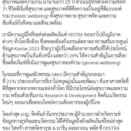
สุขภาพและความงาม มานานกว่า 25 ปี ดำเนินธุรกิจด้วยความเชื่อที่
ว่า ชีวิตดีเริ่มที่สุขภาพ และสุขภาพที่ดีคือความเป็นอยู่ที่ดีแบบองค์
รวม (holistic wellbeing) ทั้งสุขภาพกาย สุขภาพจิต และความ
สัมพันธ์กับสังคม และสิ่งแวดล้อม
เรามีความภูมิใจที่จะส่งต่อผลิตภัณฑ์ VISTRA ของเราไปยังภูมิภาค
ต่างๆ ทั่วโลกอีกด้วย ซึ่งสอดคล้องกับเทรนด์ตลาดอาหารเสริมจากศูนย์
ข้อมูล Kantar 2023 ที่ระบุว่าผู้บริโภคเลือกอาหารเสริมที่ให้ประโยชน์
ด้านสุขภาพเป็นอันดับหนึ่ง และกว่า 29% ให้ความสำคัญในการเลือก
ซื้อผลิตภัณฑ์ที่เน้นการดูแลสุขภาพองค์รวม (general wellbeing)
ในขณะที่การดูแลผิวพรรณ (skin) มีความสำคัญรองลงมา
ที่ 21% ประกอบกับการที่เราไม่หยุดมุ่งมั่นและพัฒนา ค้นหาสารสกัดที่
ดีที่สุดจากหลากหลายแหล่งทั่วโลก ที่มีประโยชน์ต่อสุขภาพและความ
งาม พร้อมด้วยทีมงาน Research & Development คิดค้นนวัตกรรม
ใหม่ๆ ออกมาเพื่อตอบโจทย์ความต้องการของผู้บริโภค
โดยล่าสุด ภ.ญ. รัตพันธ์ จันทรประภาพ ผู้อำนวยการฝ่ายวิเคราะห์
ข้อมูลทางธุรกิจเเละนวัตกรรม ได้ให้ข้อมูลถึงตัวผลิตภัณฑ์ใหม่ล่าสุด
ของ วิสทร้า สารสกัดซากุระ & มารีน คอลลาเจน พลัส ซี (VISTRA