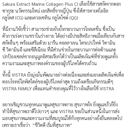
Sakura Extract Marine Collagen Plus C) เลือกใช้สารสกัดจากดอก
ซากุระ นวัตกรรมใหม่ เอกสิทธิ์จากญี่ปุ่น ซึ่งให้สารคาเฟโออิล
กลูโคส (CG) และเควอเซทิน กลูโคไซด์ (QG)
ที่มีงานวิจัยชี้ว่า สามารถช่วยยับยั้งกระบวนการไกลเคชั่น ซึ่งเป็น
ตัวการเร่งความชราในร่างกาย ได้อย่างมีประสิทธิภาพเมื่อเทียบกับสาร
สกัดอื่นๆ พร้อมเสริมด้วย มารีน คอลลาเจน ไตรเปปไทด์ วิตามิน
ซี วิตามินอี และซีลีเนียม ที่มีส่วนช่วยในกระบวนการต่อต้านและ
ปกป้องเซลล์จากอนุมูลอิสระเรียกได้ว่าเป็นผลิตภัณฑ์ที่ช่วยดูแลทั้ง
ความงามและสุขภาพองค์รวมของผู้บริโภคได้ครบถ้วน
ทั้งนี้ VISTRA ยังมุ่งมั่นพัฒนาอย่างต่อเนื่องและส่งมอบผลิตภัณฑ์เพื่อ
ตอบโจทย์ไลฟ์สไตล์ของผู้บริโภคล่าสุด รวมถึงเตรียมกิจกรรมดีๆ
VISTRA FAMILY เพื่อแทนคำขอบคุณที่ไว้วางใจเลือกใช้ VISTRA
อยากเชิญชวนทุกคนมาดูแลสุขภาพกาย สุขภาพใจ ยิ่งดูแลเร็วก็ยิ่ง
ทำให้สุขภาพเราดีไปยาวๆ และ VISTRA ขอเป็นส่วนหนึ่งในการส่ง
มอบสุขภาพและความงามที่สมบูรณ์ให้กับทุกคนอย่างยั่งยืนตลอดไป
เพราะเราเชื่อว่า “ชีวิตดี เริ่มที่สุขภาพ”