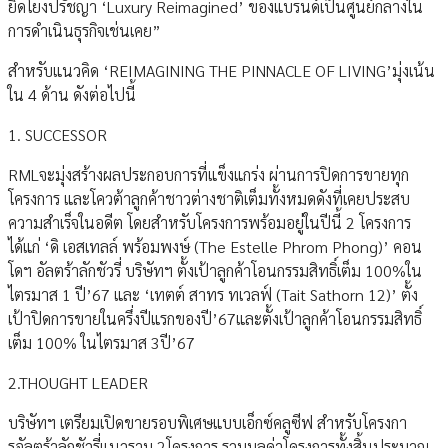
ยึดโยงปรัชญา ‘Luxury Reimagined’ ของแบรนด์เป็นศูนย์กลางใน
การดำเนินธุรกิจเช่นเคย”
สำหรับแนวคิด ‘REIMAGINING THE PINNACLE OF LIVING’มุ่งเน้น
ใน 4 ด้าน ดังต่อไปนี้
1. SUCCESSOR
RMLจะมุ่งสร้างผลประกอบการที่แข็งแกร่ง ผ่านการปิดการขายทุก
โครงการ และโควต้าลูกค้าชาวต่างชาติเต็มทั้งหมดดังที่เคยประสบ
ความสำเร็จในอดีต โดยสำหรับโครงการพร้อมอยู่ในปีนี้ 2 โครงการ
ได้แก่ ‘ดิ เอสเทลล์ พร้อมพงษ์ (The Estelle Phrom Phong)’ คอน
โดฯ อัลตร้าลักชัวรี่ บริษัทฯ ตั้งเป้าลูกค้าโอนกรรมสิทธิ์เต็ม 100%ใน
ไตรมาส 1 ปี’67 และ ‘เทตต์ สาทร ทเวลฟ์ (Tait Sathorn 12)’ ตั้ง
เป้าปิดการขายในครึ่งปีแรกของปี’67และตั้งเป้าลูกค้าโอนกรรมสิทธิ์
เต็ม 100% ในไตรมาส 3ปี’67
2.THOUGHT LEADER
บริษัทฯ เตรียมเปิดขายรอบพิเศษแบบเอ็กซ์คลูซีฟ สำหรับโครงกา
รอัลตร้าลักชัวรี่แนวราบ 2โครงการ รวมมูลค่าโครงการทั้งสิ้นประมาณ