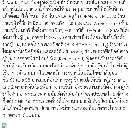
ร้านโอมากาเสะชื่อดัง ซึ่งจะเปิดให้บริการสาขาแรกในประเทศไทย ให้
บริการในไตรมาส 2 นี้ อีกทั้งยังมีร้านต่างๆ มากมายที่เปิดให้บริการ
แล้วตั้งแต่ปีที่ผ่านมา คือ ดีน แอนด์ เดลูก้า (DEAN & DELUCA) ร้าน
กาแฟดังที่ถือกำเนิดมากจากอเมริกา, โอ บอง แปง (Au Bon Pain) ร้าน
กาแฟกึ่งเบเกอรี่ ชื่อดังจากอเมริกา, %อาราบิก้า (%Arabica) คาเฟ่ที่โด่ง
ดังมากในญี่ปุ่น, กาซาน่า (Ksana) คาเฟ่ชาเขียวมัทฉะเข้มข้นชื่อดัง
จากญี่ปุ่น, แบลคโบบา สเปเชียลตี้ (BLK.BOBA Specialty) ร้านชานม
ไข่มุกออร์แกนิคชื่อดัง, และลอว์สัน (Lawson) ร้านสะดวกซื้อชื่อดังจาก
ญี่ปุ่น นอกจากนี้ยังมี กินนี่ฟู้ด (Kinnie Food) ฟู้ดคอร์ทในราคาที่จับ
ต้องได้ รองรับพนักงานออฟฟิศย่านเพลินจิต รวมถึงผู้คนทั่วไป ซึ่งมีผู้
ใช้บริการจำนวนมากในแต่ละวัน นอกจากนี้ยังมีไฮไลต์สำคัญบน
ชั้น 61 และ 58 บาร์และห้องอาหารหรู ซึ่งจะเปิดให้บริการไตรมาส 1
และ 2 ตามลำดับ โดยพัฒนาจากบริษัท อัคร ฮอสพิแทลลิตี้ จำกัด ผู้นำ
ธุรกิจด้านอาหารและความบันเทิงอันดับต้นๆ ของประเทศไทย ผู้สร้าง
ชื่อเสียงวงการอาหารและเครื่องดื่มไทยมากมายอีกด้วย โดยมั่นใจว่าจะ
เป็นอีกหนึ่งจุดหมายปลายทางใหม่ของนักท่องเที่ยวทั้งชาวไทยและ
ชาวต่างชาติแน่นอน