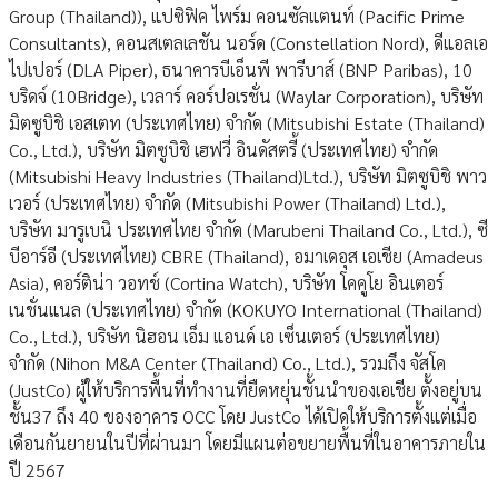
Group (Thailand)), แปซิฟิค ไพร์ม คอนซัลแตนท์ (Pacific Prime
Consultants), คอนสเตลเลชัน นอร์ด (Constellation Nord), ดีแอลเอ
ไปเปอร์ (DLA Piper), ธนาคารบีเอ็นพี พารีบาส์ (BNP Paribas), 10
บริดจ์ (10Bridge), เวลาร์ คอร์ปอเรชั่น (Waylar Corporation), บริษัท
มิตซูบิชิ เอสเตท (ประเทศไทย) จำกัด (Mitsubishi Estate (Thailand)
Co., Ltd.), บริษัท มิตซูบิชิ เฮฟวี่ อินดัสตรี้ (ประเทศไทย) จำกัด
(Mitsubishi Heavy Industries (Thailand)Ltd.), บริษัท มิตซูบิชิ พาว
เวอร์ (ประเทศไทย) จำกัด (Mitsubishi Power (Thailand) Ltd.),
บริษัท มารูเบนิ ประเทศไทย จำกัด (Marubeni Thailand Co., Ltd.), ซี
บีอาร์อี (ประเทศไทย) CBRE (Thailand), อมาเดอุส เอเชีย (Amadeus
Asia), คอร์ติน่า วอทช์ (Cortina Watch), บริษัท โคคูโย อินเตอร์
เนชั่นแนล (ประเทศไทย) จำกัด (KOKUYO International (Thailand)
Co., Ltd.), บริษัท นิฮอน เอ็ม แอนด์ เอ เซ็นเตอร์ (ประเทศไทย)
จำกัด (Nihon M&A Center (Thailand) Co., Ltd.), รวมถึง จัสโค
(JustCo) ผู้ให้บริการพื้นที่ทำงานที่ยืดหยุ่นชั้นนำของเอเชีย ตั้งอยู่บน
ชั้น37 ถึง 40 ของอาคาร OCC โดย JustCo ได้เปิดให้บริการตั้งแต่เมื่อ
เดือนกันยายนในปีที่ผ่านมา โดยมีแผนต่อขยายพื้นที่ในอาคารภายใน
ปี 2567