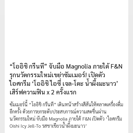
“โออิชิ กรีนที” จับมือ Magnolia ภายใต้ F&N
รุกนวัตกรรมใหม่เขย่าซัมเมอร์! เปิดตัว
ไอศกรีม ‘โออิชิ ไอซี่ เจล-โตะ น้ำผึ้งมะนาว’
เสิร์ฟความฟิน x 2 ครั้งแรก
ซัมเมอร์นี้ “โออิชิ กรีนที” เดินหน้าสร้างสีสันให้ตลาดเครื่องดื่ม
อีกครั้ง ด้วยการยกระดับประสบการณ์ความสดชื่นผ่าน
นวัตกรรมใหม่ จับมือ Magnolia ภายใต้ F&N เปิดตัว ‘ไอศกรีม
Oishi Icy Jell-To รสชาเขียวน้ำผึ้งมะนาว’