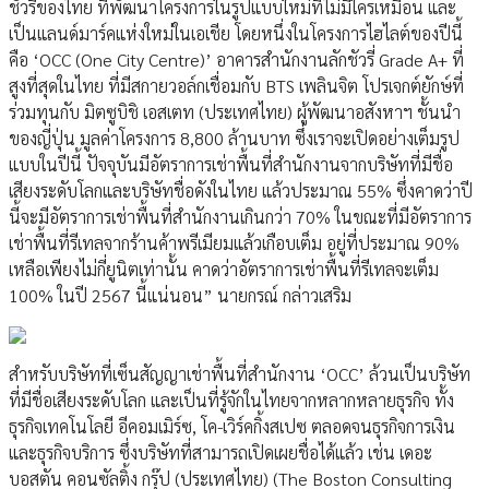
ชัวรี่ของไทย ที่พัฒนาโครงการในรูปแบบใหม่ที่ไม่มีใครเหมือน และ
เป็นแลนด์มาร์คแห่งใหม่ในเอเชีย โดยหนึ่งในโครงการไฮไลต์ของปีนี้
คือ ‘OCC (One City Centre)’ อาคารสำนักงานลักชัวรี่ Grade A+ ที่
สูงที่สุดในไทย ที่มีสกายวอล์กเชื่อมกับ BTS เพลินจิต โปรเจกต์ยักษ์ที่
ร่วมทุนกับ มิตซูบิชิ เอสเตท (ประเทศไทย) ผู้พัฒนาอสังหาฯ ชั้นนำ
ของญี่ปุ่น มูลค่าโครงการ 8,800 ล้านบาท ซึ่งเราจะเปิดอย่างเต็มรูป
แบบในปีนี้ ปัจจุบันมีอัตราการเช่าพื้นที่สำนักงานจากบริษัทที่มีชื่อ
เสียงระดับโลกและบริษัทชื่อดังในไทย แล้วประมาณ 55% ซึ่งคาดว่าปี
นี้จะมีอัตราการเช่าพื้นที่สำนักงานเกินกว่า 70% ในขณะที่มีอัตราการ
เช่าพื้นที่รีเทลจากร้านค้าพรีเมียมแล้วเกือบเต็ม อยู่ที่ประมาณ 90%
เหลือเพียงไม่กี่ยูนิตเท่านั้น คาดว่าอัตราการเช่าพื้นที่รีเทลจะเต็ม
100% ในปี 2567 นี้แน่นอน” นายกรณ์ กล่าวเสริม
สำหรับบริษัทที่เซ็นสัญญาเช่าพื้นที่สำนักงาน ‘OCC’ ล้วนเป็นบริษัท
ที่มีชื่อเสียงระดับโลก และเป็นที่รู้จักในไทยจากหลากหลายธุรกิจ ทั้ง
ธุรกิจเทคโนโลยี อีคอมเมิร์ซ, โค-เวิร์คกิ้งสเปซ ตลอดจนธุรกิจการเงิน
และธุรกิจบริการ ซึ่งบริษัทที่สามารถเปิดเผยชื่อได้แล้ว เช่น เดอะ
บอสตัน คอนซัลติ้ง กรุ๊ป (ประเทศไทย) (The Boston Consulting