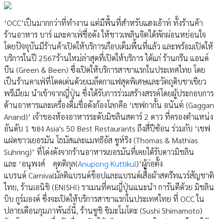
‘OCC’เป็นมากกว่าที่ทำงาน แต่มีพื้นที่สำหรับแฮงเอ้าท์ ทั้งร้านค้า
ร้านอาหาร บาร์ และคาเฟ่ชื่อดัง ให้ชาวเพลินจิตได้พักผ่อนหย่อนใจ
โดยปัจจุบันมีร้านค้าเปิดให้บริการเกือบเต็มพื้นที่แล้ว และพร้อมเปิดให้
บริการในปี 2567ร้านใหม่ล่าสุดที่เปิดให้บริการ ได้แก่ ร้านกรีน แอนด์
บีน (Green & Been) ซึ่งเปิดให้บริการสาขาแรกในประเทศไทย โดย
เป็นร้านคาเฟ่ที่โดดเด่นด้วยเมล็ดกาแฟสุดพิเศษและวัตถุดิบชาเขียว
พรีเมียม นำเข้าจากญี่ปุ่น ซึ่งได้รับการร่วมสร้างสรรค์โดยผู้ประกอบการ
ด้านอาหารและเครื่องดื่มชื่อดังก้องโลกคือ ‘เชฟกากั้น อนันต์ (Gaggan
Anand)’ เจ้าของห้องอาหารระดับมิชลินสตาร์ 2 ดาว ที่ครองตำแหน่ง
อันดับ 1 ของ Asia's 50 Best Restaurants ถึงสี่ปีซ้อน ร่วมกับ ‘เชฟ
แฝดชาวเยอรมัน โธมัสและแมทธิอัส ซูห์ริง (Thomas & Mathias
Sühring)’ ที่โด่งดังจากร้านอาหารเยอรมันที่เคยได้รับดาวมิชลิน
และ ‘อนุพงศ์ คุตติกุล(
Anupong Kuttikul
)’ผู้ก่อตั้ง
แบรนด์ Carnivalมัลติแบรนด์ช็อปและแบรนด์เสื้อผ้าสตรีทแวร์สัญชาติ
ไทย, ร้านเอนิชิ (ENISHI) ราเมนที่คนญี่ปุ่นแนะนำ การันตีด้วย มิชลิน
บิบ กูร์มองด์ ซึ่งจะเปิดให้บริการสาขาแรกในประเทศไทย ที่ OCC ใน
ปลายเดือนกุมภาพันธ์นี้, ร้านซูชิ ชิมะโมโตะ (Sushi Shimamoto)