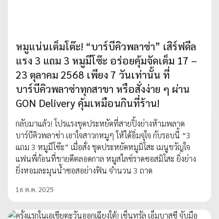
หมูแน่นเต็มโต๊ะ! “บาร์บีคิวพลาซ่า” เสิร์ฟดีล
แรง 3 แถม 3 หมูมีโซ๊ะ อร่อยคุ้มจัดเต็ม 17 –
23 ตุลาคม 2568 เพียง 7 วันเท่านั้น ที่
บาร์บีคิวพลาซ่าทุกสาขา หรือสั่งง่าย ๆ ผ่าน
GON Delivery คุ้มเหมือนกินที่ร้าน!
กลับมาแล้ว! โปรแรงชุดประหยัดที่สายปิ้งย่างห้ามพลาด
บาร์บีคิวพลาซ่า เอาใจสาวกหมูๆ ให้ได้อิ่มจุใจ กับรอบนี้ “3
แถม 3 หมูมีโซ๊ะ” เมื่อสั่ง ชุดประหยัดหมูมิโสะ เมนูขวัญใจ
แฟนพี่ก้อนที่ขายดีตลอดกาล หมูสไลซ์ราดซอสมิโสะ ยิ่งย่าง
ยิ่งหอมละมุนน้ำซอสอย่างฟิน จำนวน 3 ถาด
16 ต.ค. 2025