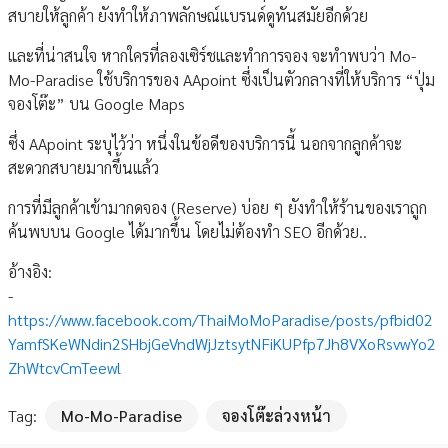
สบายให้ลูกค้า ยังทำให้ภาพลักษณ์แบรนด์ดูทันสมัยอีกด้วย
และที่น่าสนใจ หากใครที่ลองเซิร์ชและทำการจอง จะทำพบว่า Mo-
Mo-Paradise ใช้บริการของ AApoint ซึ่งเป็นตัวกลางที่ให้บริการ “ปุ่ม
จองโต๊ะ” บน Google Maps
ซึ่ง AApoint ระบุไว้ว่า หนึ่งในข้อดีของบริการนี้ นอกจากลูกค้าจะ
สะดวกสบายมากขึ้นแล้ว
การที่มีลูกค้าเข้ามากดจอง (Reserve) บ่อย ๆ ยังทำให้ร้านของเราถูก
ค้นพบบน Google ได้มากขึ้น โดยไม่ต้องทำ SEO อีกด้วย..
อ้างอิง:
-
https://www.facebook.com/ThaiMoMoParadise/posts/pfbid02
YamfSKeWNdin2SHbjGeVndWjJztsytNFiKUPfp7Jh8VXoRsvwYo2
ZhWtcvCmTeewl
Tag:
Mo-Mo-Paradise
จองโต๊ะล่วงหน้า