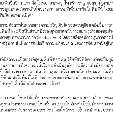
ายเพิ่มขึ้นอีก 1 แห่ง คือ โรงพยาบาลพญาไท ศรีราชา 2 ของกลุ่มโรงพย
นและรองรับการเติบโตของอุตสาหกรรมที่เพิ่มมากขึ้นในพื้นที่นี้ โดย
่มขึ้นอย่างต่อเนื่อง”
ต่อความต้องการในตลาดและความเจริญเติบโตของเศรษฐกิจ แต่ยังเป็นการ
นพื้นที่ EEC ซึ่งเป็นส่วนหนึ่งของยุทธศาสตร์ในการขยายธุรกิจของกลุ่ม
นย์กลางสุขภาพนานาชาติ (Medical Hub) โดยช่วยดึงดูดนักลงทุนจากต่าง
ัฐบาล ซึ่งเป็นการรับมือกับความเปลี่ยนแปลงและการพัฒนาที่มีอยู่ใน
มีสถานะแข็งแกร่งที่สุดในพื้นที่ EEC ด้วยวิสัยทัศน์ที่ชัดเจนที่จะเป็นผู
สากล รวมถึงความมุ่งมั่นในการดำเนินธุรกิจอย่างมีความรับผิดชอบต่อ
ละเชื่อถือในวงกว้างของการให้บริการสุขภาพในประเทศไทย โดยเฉพาะในพื้น
อกาสให้กับชุมชนในพื้นที่ได้รับประโยชน์จากการพัฒนาด้านการแพทย์และกา
เศรษฐกิจพื้นที่เติบโตในระยะยาวด้วย”
รงพยาบาลพญาไท-เปาโล ที่สามารถขยายบริการและสนองความต้องการของ
พสูงสุด โรงพยาบาลพญาไท ศรีราชา 2 จะเป็นอีกหนึ่งปัจจัยที่ส่งเสริมกา
รที่ตอบสนองความต้องการของประชาชน โดยตั้งเป้าหมายในการนำเสนอประส