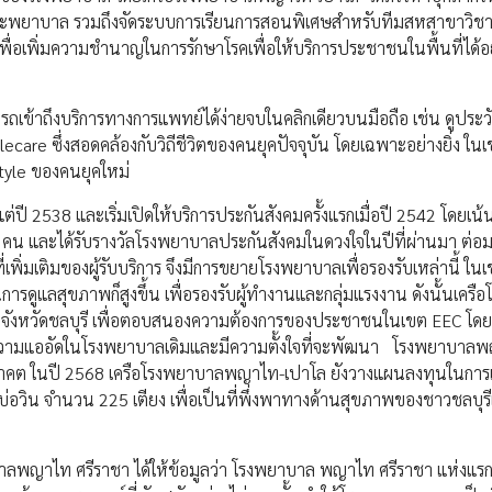
พยาบาล รวมถึงจัดระบบการเรียนการสอนพิเศษสำหรับทีมสหสาขาวิชาช
ื่อเพิ่มความชำนาญในการรักษาโรคเพื่อให้บริการประชาชนในพื้นที่ได้อ
รถเข้าถึงบริการทางการแพทย์ได้ง่ายจบในคลิกเดียวบนมือถือ เช่น ดูประวั
care ซึ่งสอดคล้องกับวิถีชีวิตของคนยุคปัจจุบัน โดยเฉพาะอย่างยิ่ง ในเ
style ของคนยุคใหม่
่ปี 2538 และเริ่มเปิดให้บริการประกันสังคมครั้งแรกเมื่อปี 2542 โดยเ
น และได้รับรางวัลโรงพยาบาลประกันสังคมในดวงใจในปีที่ผ่านมา ต่อมาป
่เพิ่มเติมของผู้รับบริการ จึงมีการขยายโรงพยาบาลเพื่อรองรับเหล่านี้ ใ
ารดูแลสุขภาพก็สูงขึ้น เพื่อรองรับผู้ทำงานและกลุ่มแรงงาน ดังนั้นเครือ
งหวัดชลบุรี เพื่อตอบสนองความต้องการของประชาชนในเขต EEC โดย
ความแออัดในโรงพยาบาลเดิมและมีความตั้งใจที่จะพัฒนา โรงพยาบาล
อนาคต ในปี 2568 เครือโรงพยาบาลพญาไท-เปาโล ยังวางแผนลงทุนในการ
่อวิน จำนวน 225 เตียง เพื่อเป็นที่พึ่งพาทางด้านสุขภาพของชาวชลบุร
ลพญาไท ศรีราชา ได้ให้ข้อมูลว่า โรงพยาบาล พญาไท ศรีราชา แห่งแรกได