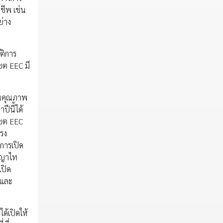
ีพ เช่น
ย่าง
ติการ
ขต EEC มี
น้นคุณภาพ
ีนี้ได้
นเขต EEC
โรง
การเปิด
พญาไท
เปิด
ีและ
้เปิดให้