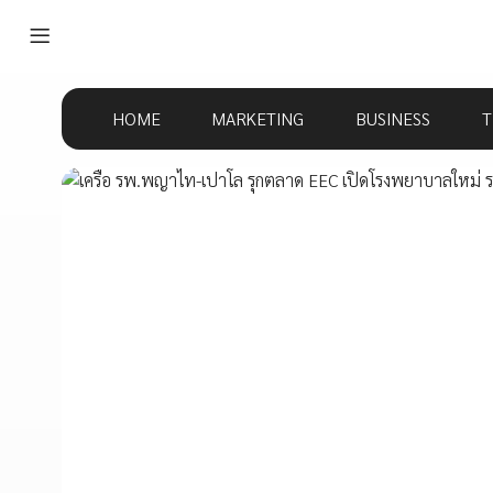
HOME
MARKETING
BUSINESS
T