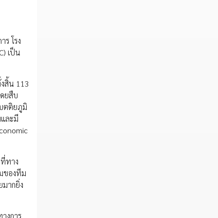
การ โรง
) เป็น
งสิ้น 113
โดยสืบ
ตติยภูมิ
มและมี
 Economic
ที่ทาง
้อมของทีม
มากยิ่ง
ทางการ