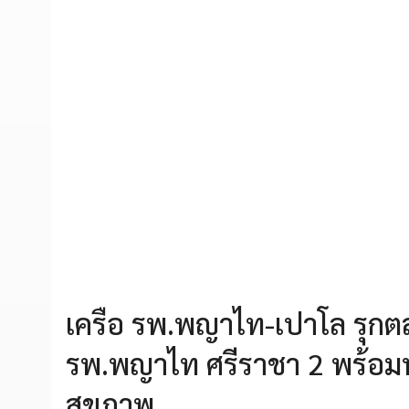
เครือ รพ.พญาไท-เปาโล รุกต
รพ.พญาไท ศรีราชา 2 พร้อมนำ
สุขภาพ