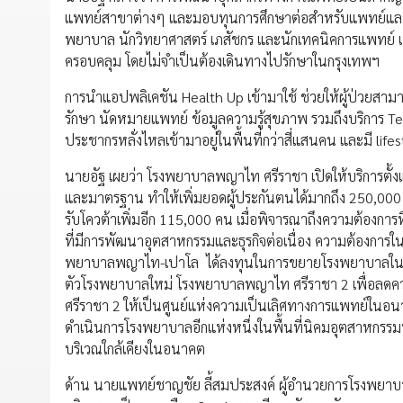
แพทย์สาขาต่างๆ และมอบทุนการศึกษาต่อสำหรับแพทย์และ
พยาบาล นักวิทยาศาสตร์ เภสัชกร และนักเทคนิคการแพทย์ เพ
ครอบคลุม โดยไม่จำเป็นต้องเดินทางไปรักษาในกรุงเทพฯ
การนำแอปพลิเคชัน Health Up เข้ามาใช้ ช่วยให้ผู้ป่วยสามา
รักษา นัดหมายแพทย์ ข้อมูลความรู้สุขภาพ รวมถึงบริการ Tele
ประชากรหลั่งไหลเข้ามาอยู่ในพื้นที่กว่าสี่แสนคน และมี life
นายอัฐ เผยว่า โรงพยาบาลพญาไท ศรีราชา เปิดให้บริการตั้งแต
และมาตรฐาน ทำให้เพิ่มยอดผู้ประกันตนได้มากถึง 250,000 ค
รับโควต้าเพิ่มอีก 115,000 คน เมื่อพิจารณาถึงความต้องการที
ที่มีการพัฒนาอุตสาหกรรมและธุรกิจต่อเนื่อง ความต้องการในก
พยาบาลพญาไท-เปาโล ได้ลงทุนในการขยายโรงพยาบาลในจั
ตัวโรงพยาบาลใหม่ โรงพยาบาลพญาไท ศรีราชา 2 เพื่อลด
ศรีราชา 2 ให้เป็นศูนย์แห่งความเป็นเลิศทางการแพทย์ใน
ดำเนินการโรงพยาบาลอีกแห่งหนึ่งในพื้นที่นิคมอุตสาหกรรมบ
บริเวณใกล้เคียงในอนาคต
ด้าน นายแพทย์ชาญชัย ลี้สมประสงค์ ผู้อำนวยการโรงพยาบา