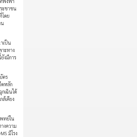
่พึ่งพา
งประชาชน
ี่โดย
ตน
นาเป็น
เฉพาะทาง
้ยังมีการ
บัตร
ึดหลัก
ุกเฉินได้
ล้เคียง
แพทย์ใน
วทางความ
MS มีโรง