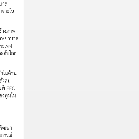
าบาล
เฉพาะใน
สร้างภาพ
โรงพยาบาล
ประเทศ
ระดับโลก
้นำในด้าน
สังคม
ที่ EEC
รลงทุนใน
รพัฒนา
บการณ์