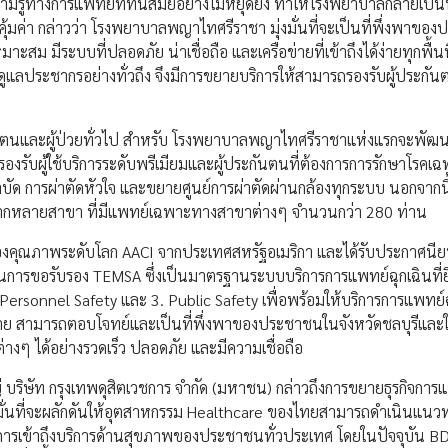
รู้ทางการแพทย์ที่ทันสมัยอย่างไม่หยุดยั้ง ทำให้โรงพยาบาลกลายเป็นที
ุ้มค่า กล่าวว่า โรงพยาบาลพญาไทศรีราชา มุ่งมั่นที่จะเป็นที่พึ่งพาขอ
ะสม มีระบบที่ปลอดภัย น่าเชื่อถือ และเครือข่ายที่เข้าถึงได้ง่ายทุกพื้นท
ูแลประชากรอย่างทั่วถึง จึงมีการขยายบริการให้สามารถรองรับผู้ประกัน
ะกันตนและผู้ป่วยทั่วไป สำหรับ โรงพยาบาลพญาไทศรีราชาแห่งแรกจะพัฒ
อรองรับผู้ใช้บริการระดับพรีเมียมและผู้ประกันตนที่ต้องการการรักษาโรค
บำบัด การผ่าตัดหัวใจ และขยายศูนย์การผ่าตัดผ่านกล้องทุกระบบ นอกจากนี
ลากหลายสาขา ที่มีแพทย์เฉพาะทางสาขาต่างๆ จำนวนกว่า 280 ท่าน
บรองคุณภาพระดับโลก AACI จากประเทศสหรัฐอเมริกา และได้รับประกาศนีย
ินการขอรับรอง TEMSA ซึ่งเป็นมาตรฐานระบบบริการการแพทย์ฉุกเฉินที่ย
Personnel Safety และ 3. Public Safety เพื่อพร้อมให้บริการการแพทย์ฉ
ย สามารถตอบโจทย์และเป็นที่พึ่งพาของประชาชนในจังหวัดชลบุรีและใก
่างๆ ได้อย่างรวดเร็ว ปลอดภัย และมีความเชื่อถือ
ิษัท กรุงเทพดุสิตเวชการ จำกัด (มหาชน) กล่าวถึงการขยายธุรกิจการ
่งมั่นที่จะผลักดันให้อุตสาหกรรม Healthcare ของไทยสามารถดำเนินแน
ารเข้าถึงบริการด้านสุขภาพของประชาชนทั่วประเทศ โดยในปัจจุบัน BD