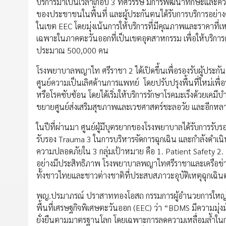
บริการมาเป็นเวลาเกือบ 3 ทศวรรษ มีการพัฒนาทักษะและความ
ของประชาชนในพื้นที่ และผู้ประกันตนได้รับการบริการอย่างค
ในเขต EEC โดยมุ่งเน้นการให้บริการที่มีคุณภาพและราคาที่เหมา
เฉพาะในภาคตะวันออกที่เป็นเขตอุตสาหกรรม เพื่อให้บริการด
ประมาณ 500,000 คน
โรงพยาบาลพญาไท ศรีราชา 2 ได้เปิดขึ้นเพื่อรองรับผู้ปร
ศูนย์ความเป็นเลิศด้านการแพทย์ โดยปรับปรุงพื้นที่ใหม่เพื่
หรือโรคซับซ้อน โดยได้เริ่มให้บริการรักษาโรคมะเร็งด้วยเคมี
ขยายศูนย์ส่งเสริมสุขภาพและเวชศาสตร์ชะลอวัย และอีกห
ในปีที่ผ่านมา ศูนย์ผู้มีบุตรยากของโรงพยาบาลได้รับการรั
รับรอง Trauma 3 ในการบริหารจัดการฉุกเฉิน และกำลังดำเน
ความปลอดภัยใน 3 กลุ่มเป้าหมาย คือ 1. Patient Safety 2. 
อย่างมีประสิทธิภาพ โรงพยาบาลพญาไทศรีราชาและเครือข่า
ทั้งชาวไทยและชาวต่างชาติที่ประสบสภาวะอุบัติเหตุฉุกเฉินต
พญ.ปรมาภรณ์ ปราสาททองโอสถ กรรมการผู้อำนวยการใหญ่ บร
พื้นที่เศรษฐกิจพิเศษตะวันออก (EEC) ว่า “BDMS มีความมุ
ยั่งยืนตามมาตรฐานโลก โดยเฉพาะการลดความเหลื่อมล้ำในก