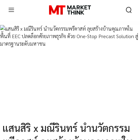
แสนสิริ x มณีรินทร์ นำนวัตกรรม