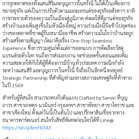
การรุกตลาดของทั้งแสนสิริและบุญถาวรในครั้งนี้ ไม่ได้เป็นเพียงการ
ขยายธุรกิจ แต่เป็นการปรับตัวตามเมกะเทรนด์ของธุรกิจอสังหาฯ อาทิ
การกระจายตัวของความเป็นเมืองสู่ภูมิภาค ส่งผลให้ดีมานด์ของธุรกิจ
สร้างบ้านเองเพิ่มสูงขึ้นในหัวเมืองใหญ่ ความร่วมมือนี้จึงเข้าไปอุดช่อง
ว่างของตลาดที่ขาดผู้รับเหมามืออาชีพ สร้างความมั่นใจว่าบ้านจะถูก
สร้างเสร็จตามสัญญา ถัดมาคือเรื่อง One-Stop Seamless
Experience ซึ่งการรวมศูนย์ตั้งแต่การออกแบบ การคัดเลือกวัสดุ
แบรนด์ระดับโลก จนถึงการส่งมอบงาน จะช่วยลดขั้นตอนและเพิ่ม
ความสะดวกให้กับให้ผู้ที่ต้องการมีบ้านทั่วประเทศ การผนึกกำลัง
ระหว่างแสนสิริ และบุญถาวร ในครั้งนี้ จึงถือเป็นอีกหนึ่งกลยุทธ์
Strategic Partnership ที่สำคัญท่ามกลางสภาวะเศรษฐกิจที่ท้าทาย
ในปี 2569
สำหรับผู้ที่สนใจ สามารถพบกับต้นแบบ Crafted by Sansiri ที่บุญ
ถาวร สาขาเกษตร-นวมินทร์ กรุงเทพฯ สาขาพัทยา สาขาโคราช และ
สาขาเชียงใหม่ ตั้งแต่วันนี้เป็นต้นไป และปรึกษาสินเชื่อจากทาง
ธนาคารพาร์ตเนอร์ สนใจรับสิทธิพิเศษก่อนใครได้ที่ Line@
https://siri.ly/kmFb3A3