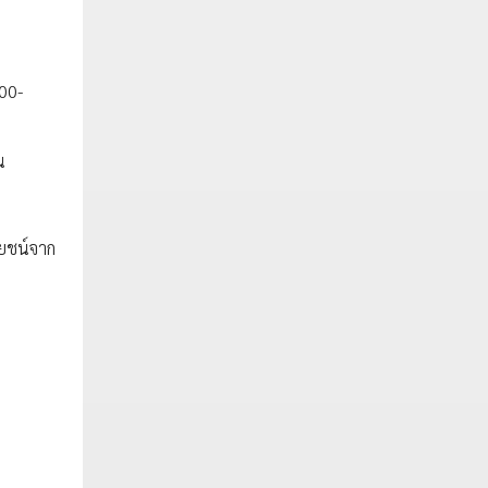
000-
น
โยชน์จาก