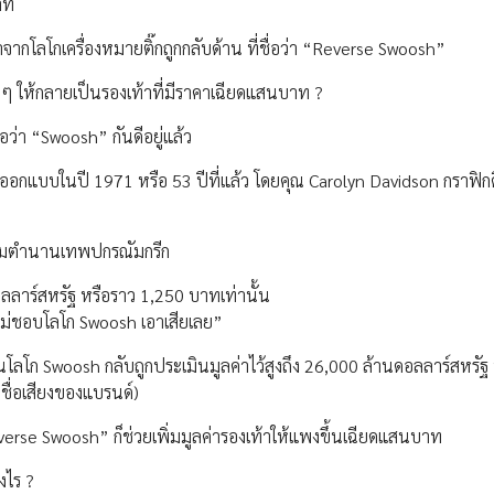
าท
าจากโลโกเครื่องหมายติ๊กถูกกลับด้าน ที่ชื่อว่า “Reverse Swoosh”
 ๆ ให้กลายเป็นรองเท้าที่มีราคาเฉียดแสนบาท ?
ื่อว่า “Swoosh” กันดีอยู่แล้ว
รออกแบบในปี 1971 หรือ 53 ปีที่แล้ว โดยคุณ Carolyn Davidson กราฟิกด
ตามตำนานเทพปกรณัมกรีก
ลลาร์สหรัฐ หรือราว 1,250 บาทเท่านั้น
า “ไม่ชอบโลโก Swoosh เอาเสียเลย”
จุบันโลโก Swoosh กลับถูกประเมินมูลค่าไว้สูงถึง 26,000 ล้านดอลลาร์สหรัฐ
ื่อเสียงของแบรนด์)
verse Swoosh” ก็ช่วยเพิ่มมูลค่ารองเท้าให้แพงขึ้นเฉียดแสนบาท
งไร ?