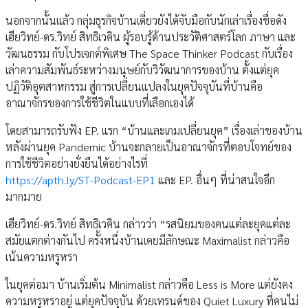
นอกจากนั้นแล้ว กลุ่มธุรกิจบ้านเดี่ยวยังได้จับมือกับนักเล่าเรื่องชื่อดัง
เฮียวิทย์-ดร.วิทย์ สิทธิเวคิน ผู้รอบรู้ด้านประวัติศาสตร์โลก ภาษา และ
วัฒนธรรม กับโปรเจกต์พิเศษ The Space Thinker Podcast กับเรื่อง
เล่าความสัมพันธ์ระหว่างมนุษย์กับวิวัฒนาการของบ้าน ตั้งแต่ยุค
ปฏิวัติอุตสาหกรรม สู่การเปลี่ยนแปลงในยุคปัจจุบันที่บ้านคือ
อาณาจักรของการใช้ชีวิตในแบบที่เลือกเองได้
โดยสามารถรับฟัง EP. แรก “บ้านและเกมเปลี่ยนยุค” เรื่องเล่าของบ้าน
หลังผ่านยุค Pandemic บ้านจะกลายเป็นอาณาจักรที่ตอบโจทย์ของ
การใช้ชีวิตอย่างยั่งยืนได้อย่างไรที่
https://apth.ly/ST-Podcast-EP1
และ EP. อื่นๆ ที่น่าสนใจอีก
มากมาย
เฮียวิทย์-ดร.วิทย์ สิทธิเวคิน กล่าวว่า “รสนิยมของคนแต่ละยุคแต่ละ
สมัยแตกต่างกันไป ครั้งหนึ่งบ้านเคยมีลักษณะ Maximalist กล่าวคือ
เน้นความหรูหรา
ในยุคต่อมา บ้านเริ่มต้น Minimalist กล่าวคือ Less is More แต่ยังคง
ความหรูหราอยู่ แต่ยุคปัจจุบัน ด้วยเทรนด์ของ Quiet Luxury ที่คนไม่