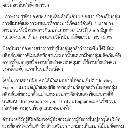
คอร์ปอเรชั่นจำกัด กล่าวว่า
“ภาพรวมธุรกิจของจระเข้กลุ่มสินค้าอันอับ 1 ของเรา ยังคงเป็นกลุ่ม
กาวซีเมนต์และกาวยาแนวที่ครองมาร์เก็ตแชร์อันดับ 1 มาอย่าง
ยาวนาน ทั้งนี้ตลาดกาวซีเมนต์และกาวยาแนวปี 2566 มีมูลค่า
4,000-4,500 ล้านบาท และบริษัทมีมาร์เก็ตแชร์มากกว่า 50%
ปัจจุบันเราต้องการสร้างการรับรู้ให้กลุ่มลูกค้าว่าจระเข้ไม่ได้มีดีแค่
ผลิตภัณฑ์กาวซีเมนต์หรือยาแนวเท่านั้นแต่เรามีทุกกลุ่มผลิตภัณฑ์ที่
ครบพร้อมจบทุกเรื่องงานก่อสร้างครอบคลุมการใช้งานก่อสร้างครบ
วงจรตั้งแต่ฐานรากไปจนถึงหลังคา
โดยในงานสถาปนิก’67 ได้นำเสนอภายใต้คอนเซ็ปต์ “Jorakay
Expert” แบรนด์ผู้นำและผู้เชี่ยวชาญด้านวัสดุก่อสร้างโดยทุกกลุ่ม
ผลิตภัณฑ์ของเราล้วนผ่านกระบวนการคิดค้นและพัฒนาภายใต้
สโลแกน “Innovation for your family’s happiness - นวัตกรรม
ก่อสร้างความสุขเพื่อคุณและครอบครัว”
ด้านนายจิรัฏฐ์สิริเฉลิมพงศ์ผู้ช่วยกรรมการผู้จัดการใหญ่อาวุโสบริษัท
จระเข้คอร์ปอเรชั่นจำกัดกล่าวเสริมว่า “เรามองเห็นแนวโน้มนวัตกรรม