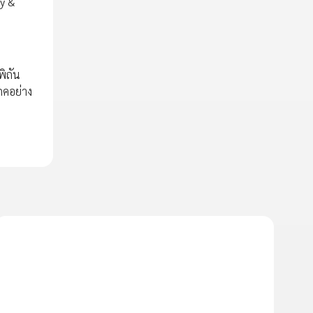
ty &
พิถัน
ภคอย่าง