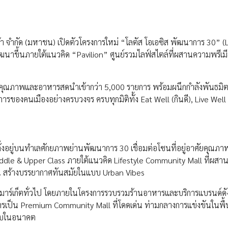
ซ์ตร้า จำกัด (มหาชน) เปิดตัวโครงการใหม่ “โลตัส โอเอซิส พัฒนาการ 30” 
พัฒนาขึ้นภายใต้แนวคิด “Pavilion” ศูนย์รวมไลฟ์สไตล์ที่ผสานความพรีเ
้าคุณภาพและอาหารสดนำเข้ากว่า 5,000 รายการ พร้อมผนึกกำลังพันธมิต
องคนเมืองอย่างครบวงจร ครบทุกมิติทั้ง Eat Well (กินดี), Live Well (อ
ตั้งอยู่บนทำเลศักยภาพย่านพัฒนาการ 30 เชื่อมต่อโซนที่อยู่อาศัยคุณภ
 Middle & Upper Class ภายใต้แนวคิด Lifestyle Community Mall ที่ผส
น สร้างบรรยากาศทันสมัยในแบบ Urban Vibes
ร์มาร์เก็ตทั่วไป โดยภายในโครงการรวบรวมร้านอาหารและบริการแบรนด์ดัง 
การเป็น Premium Community Mall ที่โดดเด่น ท่ามกลางการแข่งขันในพื้น
แบบในอนาคต