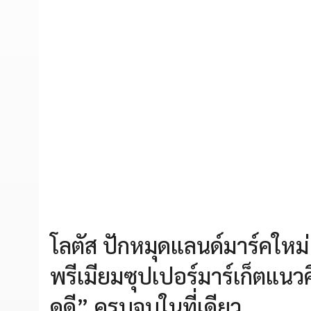
โลตัส ปักหมุดแลนด์มาร์คใหม
พรีเมียมซุปเปอร์มาร์เก็ตแนวค
ดูดี” ครบจบในที่เดียว