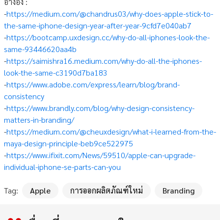
อ้างอิง :
-
https://medium.com/@chandrus03/why-does-apple-stick-to-
the-same-iphone-design-year-after-year-9cfd7e040ab7
-
https://bootcamp.uxdesign.cc/why-do-all-iphones-look-the-
same-93446620aa4b
-
https://saimishra16.medium.com/why-do-all-the-iphones-
look-the-same-c3190d7ba183
-
https://www.adobe.com/express/learn/blog/brand-
consistency
-
https://www.brandly.com/blog/why-design-consistency-
matters-in-branding/
-
https://medium.com/@cheuxdesign/what-i-learned-from-the-
maya-design-principle-beb9ce522975
-
https://www.ifixit.com/News/59510/apple-can-upgrade-
individual-iphone-se-parts-can-you
Tag:
Apple
การออกผลิตภัณฑ์ใหม่
Branding