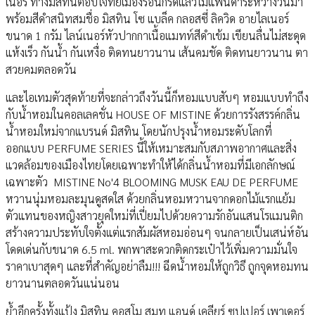
เนอร์ ทางมิสทินตอบโจทย์เมืองร้อนกรีดแล้วไม่แพนด้าระหว่างวันมา
พร้อมสีดำสนิทสมชื่อ มิสทิน โซ แบล็ค กลอสซี่ ลิควิด อายไลเนอร์
ขนาด 1 กรัม ไลน์เนอร์หัวปากกาเนื้อแมทท์สีดำเข้ม เขียนลื่นไม่สะดุด
แห้งเร็ว กันน้ำ กันเหงื่อ ติดทนยาวนาน เส้นคมชัด ติดทนยาวนาน ตา
สวยคมตลอดวัน
และไอเทมตัวสุดท้ายที่จะกล่าวถึงวันนี้ก็หอมแบบสับๆ หอมแบบทำถึง
กับน้ำหอมในคอลเลคชั่น HOUSE OF MISTINE ด้วยการรังสรรค์กลิ่น
นํ้าหอมใหม่จากแบรนด์ มิสทิน โดยนักปรุงนํ้าหอมระดับโลกที่
ออกแบบ PERFUME SERIES นี้ให้เหมาะสมกับสภาพอากาศและสิ่ง
แวดล้อมของเมืองไทยโดยเฉพาะทําให้ได้กลิ่นนํ้าหอมที่มีเอกลักษณ์
เฉพาะตัว MISTINE No'4 BLOOMING MUSK EAU DE PERFUME
หวานนุ่มหอมละมุนดูสดใส ด้วยกลิ่นหอมหวานจากดอกไม้แรกแย้ม
ตัวแทนของหญิงสาวยุคใหม่ที่เปี่ยมไปด้วยความรักอันแสนโรแมนติก
สร้างความประทับใจตั้งแต่แรกสัมผัสหอมอ่อนๆ จนกลายเป็นเสน่ห์อัน
โดดเด่นกับขนาด 6.5 ml. พกพาสะดวกติดกระเป๋าไว้เพิ่มความมั่นใจ
ราคาเบาสุดๆ และที่สำคัญอย่าลืม!!! ฉีดน้ำหอมให้ถูกวิธี ถูกจุดหอมทน
ยาวนานตลอดวันแน่นอน
ย้ำอีกครั้งทั้งแป้ง มิสทิน คอสโม สมูท แอนด์ เคลียร์ ซุปเปอร์ เพาเดอร์