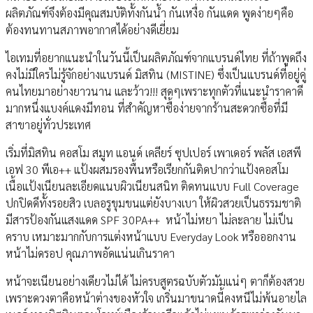
ผลิตภัณฑ์จึงต้องมีคุณสมบัติทั้งกันน้ำ กันเหงื่อ กันแดด พูดง่ายๆคือ
ต้องทนทานสภาพอากาศได้อย่างดีเยี่ยม
ไอเทมที่อยากแนะนำในวันนี้เป็นผลิตภัณฑ์จากแบรนด์ไทย ที่ถ้าพูดถึง
คงไม่มีใครไม่รู้จักอย่างแบรนด์ มิสทิน (MISTINE) ซึ่งเป็นแบรนด์ที่อยู่คู่
คนไทยมาอย่างยาวนาน และว้าว!!! สุดๆเพราะทุกตัวที่แนะนำราคาดี
มากหนึ่งแบงค์แดงมีทอน ที่สำคัญหาซื้อง่ายจากร้านสะดวกซื้อที่มี
สาขาอยู่ทั่วประเทศ
เริ่มที่มิสทิน คอสโม สมูท แอนด์ เคลียร์ ซุปเปอร์ เพาเดอร์ พลัส เอสพี
เอฟ 30 พีเอ++ แป้งผสมรองพื้นหรือเรียกกันติดปากว่าแป้งคอสโม
เนื้อแป้งเนียนละเอียดแนบผิวเนียนสนิท ติดทนแบบ Full Coverage
ปกปิดดีทั้งรอยสิว เบลอรูขุมขนแต่ยังบางเบา ให้ผิวสวยเป็นธรรมชาติ
มีสารป้องกันแสงแดด SPF 30PA++ หน้าไม่หยา ไม่ละลาย ไม่เป็น
คราบ เหมาะมากกับการแต่งหน้าแบบ Everyday Look หรือออกงาน
หน้าไม่ดรอป คุณภาพอัดแน่นเกินราคา
หน้าจะเนียนอย่างเดียวไม่ได้ ไม่ครบสูตรฉบับตัวมัมแน่ๆ ตาก็ต้องสวย
เพราะดวงตาคือหน้าต่างของหัวใจ เกริ่นมาขนาดนี้คงหนีไม่พ้นอายไล