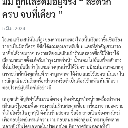
มัม ถูกและดีมีอยู่จริง “ สะดวก
ครบ จบที่เดียว ”
5 มิ.ย. 2024
ไอเทมเสริมเสน่ห์ในเรื่องของความงามของไทยนั้นเรียกว่าขึ้นชื่อเรื่อง
ราคาเป็นมิตรใครๆ ก็ซื้อได้แถมคุณภาพดีเยี่ยม และที่สำคัญสามารถ
หาซื้อได้ง่ายมากๆ เพราะเพียงแค่เดินเข้าร้านสะดวกซื้อก็มีให้เราได้
เลือกมากมายตั้งแต่ครีมบำรุง มาสก์หน้า น้ำหอม ไปยันเครื่องสำอาง
ซึ่งในปัจจุบันถือว่า ไอเทมต่างๆเหล่านี้ได้รับความนิยมในตลาดมากๆ
เพราะว่าเข้าถึงทุกพื้นที่ ราคาถูกพกพาได้ง่าย และใช้สะดวกนั่นเอง ใน
กรณีฉุกเฉินเช่นลืมเครื่องสำอางหรือจำเป็นต้องใช้กะทันหันก็ถือว่า
ตอบโจทย์ผู้บริโภคได้อย่างดี
เหตุผลสำคัญที่ทำให้แบรนด์ต่างๆ ต้องหันมาจำหน่ายเครื่องสำอาง
สกินแคร์ไอเทมเพื่อความงามในร้านสะดวกซื้อมากขึ้นมาจากยอดขาย
ที่เติบโตขึ้นในทุกๆปี ดังนั้นร้านสะดวกซื้อจึงกลายเป็นช่องทางใหม่
เพื่อตอบโจทย์เทรนด์ความงามตอบสนองต่อกลุ่มเป้าหมายที่หลาก
หลายยิ่งขึ้นโดยเฉพาะในประเทศไทยที่อากาศร้อนตลอดทั้งปี