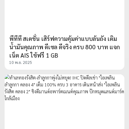
พีทีที สเตชั่น เสิร์ฟความคุ้มค่าแบบล้นถัง เติม
น้ำมันคุณภาพ ดีเซล ดีจริง ครบ 800 บาท แจก
เน็ต​ AIS ใช้ฟรี 1 GB
10 พ.ย. 2025