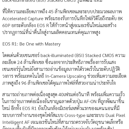
ที่ให้ความละเอียดภาพถึง 45 ล้านพิกเซลและระบบประมวลผลภาพ
Accelerated Capture พร้อมรองรับการบันทึกไฟล์วิดีโอถึงระดับ 8K
60P ยกระดับกล้อง EOS R ให้ก้าวหน้าสู่เจเนอเรชันใหม่และสร้าง
ปรากฏการณ์ที่น่าตื่นใจสู่งานผลิตคอนเทนต์คุณภาพสูง
EOS R1: Be One with Mastery
โดดเด่นด้วยเซนเซอร์ back-illuminated (BSI) Stacked CMOS ความ
ละเอียด 24 ล้านพิกเซล ซึ่งนอกจากประสิทธิภาพเรื่องการรับแสง
เซนเซอร์รุ่นใหม่ยังสามารถอ่านข้อมูลภาพได้รวดเร็วในระดับปฏิวัติ
วงการ พร้อมเทคโนโลยี In-Camera Upscaling ช่วยเพิ่มความละเอียด
ภาพสูงถึง 96 ล้านพิกเซลได้คุณภาพไฟล์ที่สวยงามน่าประทับใจ
สามารถถ่ายภาพต่อเนื่องสูงสุด 40เฟรมต่อวินาที พร้อมเพิ่มความเร็ว
ในการถ่ายภาพต่อเนื่องอันชาญฉลาดด้วยปุ่ม AF-ON ที่ถูกพัฒนาขึ้น
ใหม่ อีกทั้ง EOS R1 ยังเป็นกล้องมิเรอร์เลสตัวแรกของแคนนอนที่มี
ระบบการทำงานของชุดโฟกัสแบบ Cross-type และระบบ Dual Pixel
Intelligent AF เจเนอเรชันใหม่ที่สามารถตรวจจับวัตถุขนาดเล็กหรือ
วัตถุบนพื้นผิวที่มีลวดลายซับซ้อนได้อย่างแม่นยำ มาพร้อมชิป