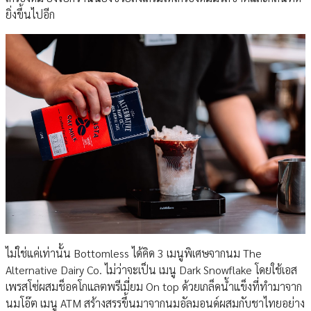
ยิ่งขึ้นไปอีก
ไม่ใช่แค่เท่านั้น Bottomless ได้คิด 3 เมนูพิเศษจากนม The
Alternative Dairy Co. ไม่ว่าจะเป็น เมนู Dark Snowflake โดยใช้เอส
เพรสโซ่ผสมช็อคโกแลตพรีเมี่ยม On top ด้วยเกล็ดน้ำแข็งที่ทำมาจาก
นมโอ๊ต เมนู ATM สร้างสรรขึ้นมาจากนมอัลมอนด์ผสมกับชาไทยอย่าง