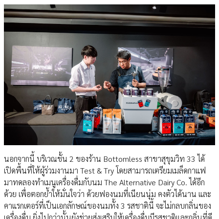
นอกจากนี้ บริเวณชั้น 2 ของร้าน Bottomless สาขาสุขุมวิท 33 ได้
เปิดพื้นที่ให้ผู้ร่วมงานมา Test & Try โดยสามารถเตรียมเมล็ดกาแฟ
มาทดลองทำเมนูเครื่องดื่มกับนม The Alternative Dairy Co. ได้อีก
ด้วย เพื่อตอกย้ำให้มั่นใจว่า ด้วยฟองนมที่เนียนนุ่ม คงตัวได้นาน และ
คาแรกเตอร์ที่เป็นเอกลักษณ์ของนมทั้ง 3 รสชาตินี้ จะไม่กลบกลิ่นของ
เครื่องดื่ม ยิ่งไปกว่านั้นยังช่วยส่งเสริมให้เครื่องดื่มมีรสชาติและกลิ่นที่ดี