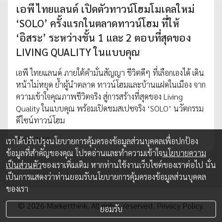
เอพี ไทยแลนด์ เปิดตัวทาวน์โฮมโมเดลใหม่
‘SOLO’ ครั้งแรกในตลาดทาวน์โฮม ที่ให้
‘อิสระ’ ระหว่างชั้น 1 และ 2 ตอบที่สุดของ
LIVING QUALITY ในแบบคุณ
เอพี ไทยแลนด์ ภายใต้คำมั่นสัญญา ชีวิตดีๆ ที่เลือกเองได้ เดิน
หน้าไม่หยุด ย้ำผู้นำตลาด ทาวน์โฮมและบ้านแฝดในเมือง จาก
ความเข้าใจคุณภาพชีวิตจริง สู่การสร้างที่สุดของ Living
Quality ในแบบคุณ พร้อมเปิดชมสเปซจริง ‘SOLO’ นวัตกรรม
ดีไซน์ทาวน์โฮม
8 ต.ค. 2025
เราได้ปรับปรุงนโยบายการคุ้มครองข้อมูลส่วนบุคคลเพื่อปกป้อง
ข้อมูลที่สำคัญของคุณ โปรดอ่านและทำความเข้าใจ
นโยบายความ
เป็นส่วนตัว
ของเราเพิ่มเติม หากท่านใช้งานเว็บไซต์ของเราต่อไป นั่น
เป็นการแสดงว่าท่านยอมรับนโยบายการคุ้มครองข้อมูลส่วนบุคคล
ของเรา
© 2026 Marketthink. All rights reserved.
Privacy Policy.
ยอมรับ