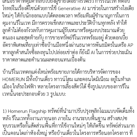
เสนอราคาที่คุ้มค่ากลับไปยังผู้ขายได้อย่างรวดเร็ว การรีโนเวท ที่ตอบ
โจทย์ในเรื่องดีไซน์ด้วยการใช้ Generative AI มาช่วยในการสร้างไอเดีย
ใหม่ๆ ให้กับนักออกแบบได้ตลอดเวลา พร้อมทีมผู้ชำนาญการในการ
คุมงานรีโนเวท มีการตรวจเช็กสภาพและประวัติบ้านทุกหลัง ทำให้
ลูกค้าไม่ต้องกังวลกับการคุมงานผู้รับเหมาหรือคุมงบประมาณด้วย
ตนเอง และสุดท้ายกับ การขายทรัพย์รีโนเวทพร้อมอยู่ ด้วยดอกเบี้ย
อัตราพิเศษเทียบเท่าซื้อบ้านมือหนึ่งผ่านธนาคารพันธมิตรในเครือ AP
หากลูกค้าสนใจซื้อลงทุนไปปล่อยเช่าต่อ ก็ยังมี AI ในการช่วยประเมิน
ราคาตลาดและคำนวณผลตอบแทนเบื้องต้น
บ้านรีโนเวทตกแต่งใหม่พร้อมขายภายใต้การบริหารจัดการของ
HOMERUN มีทั้งบ้านเดี่ยว ทาวน์โฮม และคอนโดมิเนียม อยู่ในทำเล
เมือง ใกล้รถไฟฟ้า หลายโครงการเลี้ยงสัตว์ได้ ซึ่งรูปแบบของการรีโน
เวทนั้นจะประกอบด้วย 3 รูปแบบ:
1) Homerun Flagship ทรัพย์ที่นำมาปรับปรุงพลิกโฉมแบบจัดเต็มทั้ง
หลัง รีโนเวททั้งงานภายนอก ภายใน งานระบบพื้นฐาน สร้างสเปซ
ทุบรวมหรือกั้นสัดส่วนพื้นที่การใช้งานใหม่ๆ ให้เกิดขึ้น ทรัพย์ส่วนมาก
เป็นคอนโดเก่าห้องใหญ่ หรือบ้านเดี่ยวในโครงการหรือนอกโครงการ ที่