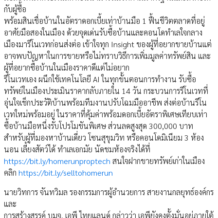
กับผู้ซื้อ
พร้อมสินเชื่อบ้านในอัตราดอกเบี้ยเท่าบ้านมือ 1 ฟื้นชีวิตตลาดที่อยู่
อาศัยมือสองในเมือง ด้วยจุดเด่นรับซื้อบ้านและคอนโดทำเลใจกลาง
เมืองมารีโนเวทก่อนส่งต่อ เข้าใจทุก Insight ของผู้ที่อยากขายบ้านแต่
อาจพบปัญหาในการขายหรือไม่ทราบวิธีการเพิ่มมูลค่าทรัพย์สิน และ
ผู้ที่อยากซื้อบ้านในเมืองราคาดีแต่ไม่อยาก
รีโนเวทเอง ผนึกใช้เทคโนโลยี AI ในทุกขั้นตอนการทำงาน รับซื้อ
ทรัพย์ในเมืองประเมินราคากลับภายใน 14 วัน กระบวนการรีโนเวทที่
อุ่นใจเช็กประวัติบ้านพร้อมทีมงานปรับโฉมมืออาชีพ ส่งต่อบ้านรีโน
เวทใหม่พร้อมอยู่ ในราคาที่คุ้มค่าพร้อมดอกเบี้ยอัตราพิเศษเทียบเท่า
ซื้อบ้านมือหนึ่งรับโปรโมชันพิเศษ ส่วนลดสูงสุด 300,000 บาท
สำหรับผู้ที่มองหาบ้านเดี่ยว โซนสุขุมวิท หรือคอนโดมิเนียม 3 ห้อง
นอน เลี้ยงสัตว์ได้ ทำเลเอกมัย นัดชมห้องจริงได้ที่
https://bit.ly/homerunproptech
สนใจฝากขายทรัพย์เก่าในเมือง
คลิก
https://bit.ly/selltohomerun
นายวิทการ จันทวิมล รองกรรมการผู้อำนวยการ สายงานกลยุทธ์องค์กร
และ
การสร้างสรรค์ บมจ. เอพี ไทยแลนด์ กล่าวว่า เอพียังคงตั้งมั่นอยู่ภายใต้