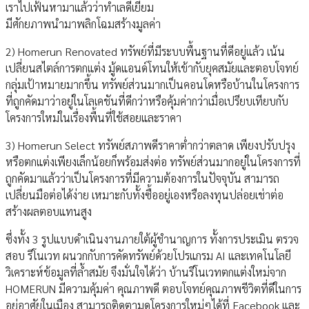
เราไปเฟ้นหามาแล้วว่าทำเลดีเยี่ยม
มีศักยภาพนำมาพลิกโฉมสร้างมูลค่า
2) Homerun Renovated ทรัพย์ที่มีระบบพื้นฐานที่ดีอยู่แล้ว เน้น
เปลี่ยนสไตล์การตกแต่ง มู้ดแอนด์โทนให้เข้ากับยุคสมัยและตอบโจทย์
กลุ่มเป้าหมายมากขึ้น ทรัพย์ส่วนมากเป็นคอนโดหรือบ้านในโครงการ
ที่ถูกคัดมาว่าอยู่ในโลเคชันที่ดีกว่าหรือคุ้มค่ากว่าเมื่อเปรียบเทียบกับ
โครงการใหม่ในเรื่องพื้นที่ใช้สอยและราคา
3) Homerun Select ทรัพย์สภาพดีราคาต่ำกว่าตลาด เพียงปรับปรุง
หรือตกแต่งเพียงเล็กน้อยก็พร้อมส่งต่อ ทรัพย์ส่วนมากอยู่ในโครงการที่
ถูกคัดมาแล้วว่าเป็นโครงการที่มีความต้องการในปัจจุบัน สามารถ
เปลี่ยนมือต่อได้ง่าย เหมาะกับทั้งซื้ออยู่เองหรือลงทุนปล่อยเช่าต่อ
สร้างผลตอบแทนสูง
ซึ่งทั้ง 3 รูปแบบดำเนินงานภายใต้ผู้ชำนาญการ ทั้งการประเมิน ตรวจ
สอบ รีโนเวท ผนวกกับการคัดทรัพย์ด้วยโปรแกรม AI และเทคโนโลยี
วิเคราะห์ข้อมูลที่ล้ำสมัย จึงมั่นใจได้ว่า บ้านรีโนเวทตกแต่งใหม่จาก
HOMERUN มีความคุ้มค่า คุณภาพดี ตอบโจทย์คุณภาพชีวิตที่ดีในการ
อยู่อาศัยในเมือง สามารถติดตามดูโครงการใหม่ๆได้ที่ Facebook และ