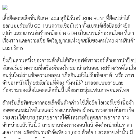
เสื้อยืดคอลเล็คชั่นพิเศษ ‘404 สุขีนิรันดร์..RUN RUN’ ที่ยืดเปล่าได้
ออกแบบร่วมกับ GDH บนความเชื่อมั่นว่า ทั้งแบรนด์เสื้อยืดอย่างยืด
เปล่า และ แบรนด์สร้างหนังอย่าง GDH เป็นแบรนด์ของคนไทย ที่เล่า
เรื่องราว และความเชื่อ จิตวิญญาณแห่งยุคสมัยของคนไทย ผ่านสินค้า
และบริการ
ซึ่งเป็นส่วนหนึ่งของการผลักดันให้เกิดซอฟต์พาวเวอร์ ด้วยการนำป๊อป
คัลเจอร์อย่างความเชื่อเรื่องผีของไทยมานำเสนออย่างสร้างสรรค์โดนใจ
คนรุ่นใหม่ผ่านข้อความหลอน ‘เช็คอินแล้วไม่รับเช็คเอาท์’ หรือ ภาพ
จำของหนังผีไทยสมัยก่อนที่ต้อง ‘วิ่งหนีผี’ มาออกแบบลายและ
ข้อความของเสื้อในคอลเล็คชั่นนี้ เพื่อเจาะกลุ่มแฟนภาพยนตร์ไทย
สำหรับเสื้อพิเศษจากคอลเล็คชั่นดังกล่าว ใช้เสื้อยืด โอเวอร์ไซซ์ เนื้อผ้า
คอตตอนผสมโพลีเอสเตอร์ ทอแบบพิเศษ ผ้าหนาทรงสวย ยับยาก รีด
ง่าย สวมใส่สบาย ระบายอากาศได้ดี เหมาะกับทุกสภาพอากาศ วาง
จำหน่ายแล้ววันนี้ 3 ลาย ผ่านช่องทางออนไลน์ จัดจำหน่ายในราคา
490 บาท ผลิตจำนวนจำกัดเพียง 1,000 ตัวต่อ 1 ลวดลายเท่านั้น มี