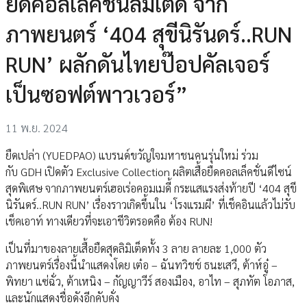
ยืดคอลเล็คชั่นลิมิเต็ด จาก
ภาพยนตร์ ‘404 สุขีนิรันดร์..RUN
RUN’ ผลักดันไทยป๊อปคัลเจอร์
เป็นซอฟต์พาวเวอร์”
11 พ.ย. 2024
ยืดเปล่า (YUEDPAO) แบรนด์ขวัญใจมหาชนคนรุ่นใหม่ ร่วม
กับ GDH เปิดตัว Exclusive Collection ผลิตเสื้อยืดคอลเล็คชั่นดีไซน์
สุดพิเศษ จากภาพยนตร์เฮอเร่อคอมเมดี้ กระแสแรงส่งท้ายปี ‘404 สุขี
นิรันดร์..RUN RUN’ เรื่องราวเกิดขึ้นใน ‘โรงแรมผี’ ที่เช็คอินแล้วไม่รับ
เช็คเอาท์ ทางเดียวที่จะเอาชีวิตรอดคือ ต้อง RUN!
เป็นที่มาของลายเสื้อยืดสุดลิมิเต็ดทั้ง 3 ลาย ลายละ 1,000 ตัว
ภาพยนตร์เรื่องนี้นำแสดงโดย เต๋อ – ฉันทวิชช์ ธนะเสวี, ต้าห์อู๋ –
พิทยา แซ่ฉั่ว, ต้าเหนิง – กัญญาวีร์ สองเมือง, อาไท – สุภทัต โอภาส,
และนักแสดงชื่อดังอีกคับคั่ง