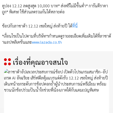
คูปอง 12.12 ลดสูงสุด 10,000 บาท* ส่งฟรีไม่มีขั้นต่ำ* การันตีราคา
ถูก* พิเศษ! ใช้ส่วนลดรวมกันได้หลายต่อ
ช้อปกับลาซาด้า 12.12 เซลใหญ่ ส่งท้ายปี ได้
ที่นี่
*เงื่อนไขเป็นไปตามที่บริษัทฯกำหนดดูรายละเอียดเพิ่มเติมได้ที่ลาซาด้
าแอปพลิเคชันและ
www.lazada.co.th
เรื่องที่คุณอาจสนใจ