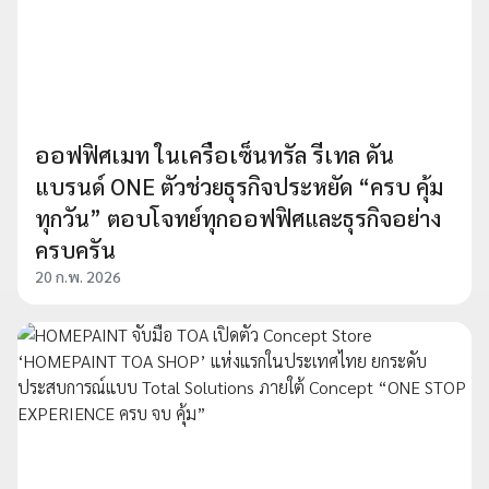
ออฟฟิศเมท ในเครือเซ็นทรัล รีเทล ดัน
แบรนด์ ONE ตัวช่วยธุรกิจประหยัด “ครบ คุ้ม
ทุกวัน” ตอบโจทย์ทุกออฟฟิศและธุรกิจอย่าง
ครบครัน
20 ก.พ. 2026