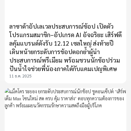
ลาซาด้าอัปเลเวลประสบการณ์ช้อป เปิดตัว
โปรแกรมสมาชิก–อัปเกรด AI อัจฉริยะ เสิร์ฟดี
ลคุ้มแบรนด์ดังรับ 12.12 เซลใหญ่ ส่งท้ายปี
เดินหน้ายกระดับการช้อปตอกย้ำผู้นำ
ประสบการณ์พรีเมียม พร้อมชวนนักช้อปร่วม
ปันน้ำใจช่วยพี่น้องภาคใต้กับแคมเปญพิเศษ
11 ธ.ค. 2025