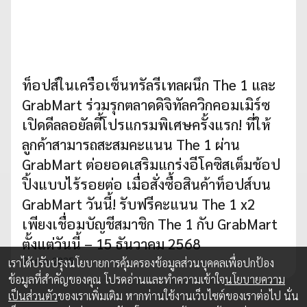
ท็อปส์ในเครือเซ็นทรัลรีเทลผนึก The 1 และ
GrabMart ร่วมรุกตลาดดิจิทัลควิกคอมเมิร์ซ
เปิดดีลลอยัลตี้โปรแกรมพิเศษครั้งแรก! ที่ให้
ลูกค้าสามารถสะสมคะแนน The 1 ผ่าน
GrabMart ต่อยอดเสริมแกร่งอีโคซิสเต็มช้อป
ปิ้งแบบไร้รอยต่อ เมื่อสั่งซื้อสินค้าท็อปส์บน
GrabMart วันนี้! รับฟรีคะแนน The 1 x2
เพียงเชื่อมบัญชีสมาชิก The 1 กับ GrabMart
ตั้งแต่วันนี้ – 15 ธันวาคม 2568
22 ก.ย. 2025
เราได้ปรับปรุงนโยบายการคุ้มครองข้อมูลส่วนบุคคลเพื่อปกป้อง
ข้อมูลที่สำคัญของคุณ โปรดอ่านและทำความเข้าใจ
นโยบายความ
เป็นส่วนตัว
ของเราเพิ่มเติม หากท่านใช้งานเว็บไซต์ของเราต่อไป นั่น