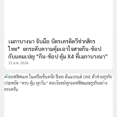
เมกาบางนา จับมือ บัตรเครดิตวีซ่ากสิกร
ไทย* ยกระดับความคุ้มเอาใจสายกิน-ช้อป
กับแคมเปญ “กิน-ช้อป คุ้ม X4 ที่เมกาบางนา”
23 ม.ค. 2026