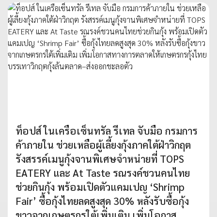
ท็อปส์ ในเครือเซ็นทรัล รีเทล จับมือ กรมการ
ค้าภายใน ช่วยเหลือผู้เลี้ยงกุ้งภาคใต้ฝ่าวิกฤต
รังสรรค์เมนูกุ้งจานพิเศษจำหน่ายที่ TOPS
EATERY และ At Taste รณรงค์ชวนคนไทย
ช่วยกินกุ้ง พร้อมเปิดตัวแคมเปญ ‘Shrimp
Fair’ ซื้อกุ้งไทยลดสูงสุด 30% หลังรับซื้อกุ้ง
ขาวจากเกษตรกรใต้เพิ่มเติม เพิ่มโอกาส