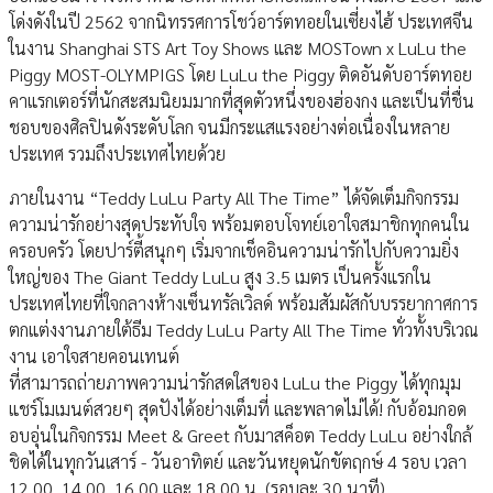
โด่งดังในปี 2562 จากนิทรรศการโชว์อาร์ตทอยในเซี่ยงไฮ้ ประเทศจีน
ในงาน Shanghai STS Art Toy Shows และ MOSTown x LuLu the
Piggy MOST-OLYMPIGS โดย LuLu the Piggy ติดอันดับอาร์ตทอย
คาแรกเตอร์ที่นักสะสมนิยมมากที่สุดตัวหนึ่งของฮ่องกง และเป็นที่ชื่น
ชอบของศิลปินดังระดับโลก จนมีกระแสแรงอย่างต่อเนื่องในหลาย
ประเทศ รวมถึงประเทศไทยด้วย
ภายในงาน “Teddy LuLu Party All The Time” ได้จัดเต็มกิจกรรม
ความน่ารักอย่างสุดประทับใจ พร้อมตอบโจทย์เอาใจสมาชิกทุกคนใน
ครอบครัว โดยปาร์ตี้สนุกๆ เริ่มจากเช็คอินความน่ารักไปกับความยิ่ง
ใหญ่ของ The Giant Teddy LuLu สูง 3.5 เมตร เป็นครั้งแรกใน
ประเทศไทยที่ใจกลางห้างเซ็นทรัลเวิลด์ พร้อมสัมผัสกับบรรยากาศการ
ตกแต่งงานภายใต้ธีม Teddy LuLu Party All The Time ทั่วทั้งบริเวณ
งาน เอาใจสายคอนเทนต์
ที่สามารถถ่ายภาพความน่ารักสดใสของ LuLu the Piggy ได้ทุกมุม
แชร์โมเมนต์สวยๆ สุดปังได้อย่างเต็มที่ และพลาดไม่ได้! กับอ้อมกอด
อบอุ่นในกิจกรรม Meet & Greet กับมาสค็อต Teddy LuLu อย่างใกล้
ชิดได้ในทุกวันเสาร์ - วันอาทิตย์ และวันหยุดนักขัตฤกษ์ 4 รอบ เวลา
12.00, 14.00, 16.00 และ 18.00 น. (รอบละ 30 นาที)