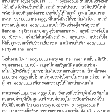
การเงินจาก Toyzeroplus กล่าวว่า “Toyzeroplus ยินดีเป็นอย่างยิ่งที่
ได้ร่วมมือกับห้างเซ็นทรัลในการสร้างสรรค์ประสบการณ์ช้อปปิ้งใหม่ๆ
พร้อมส่งมอบที่สุดแห่งความประทับใจให้กับลูกค้าทุกคน โดยเฉพาะ
แฟนๆ ของ LuLu the Piggy ที่ในครั้งนี้จะได้ร่วมสัมผัสกับความน่ารัก
ความอบอุ่นของ Teddy LuLu แบบใกล้ชิดอย่างจุใจ พร้อมร่วมทำ
กิจกรรมต่างๆ อีกมากมายตลอดช่วงเทศกาลส่งความสุขนี้ เราหวังเป็น
อย่างยิ่งว่า ความร่วมมือในครั้งนี้จะสร้างความสุขและความประทับใจ
ให้กับทุกครอบครัวที่เข้ามาเยี่ยมชมงาน แล้วพบกันที่ "Teddy LuLu
Party All The Time"”
โดยในงานเปิด “Teddy LuLu Party All The Time” พบกับ 2 ศิลปิน
หนุ่มจากวง DICE เจย์ - กาญจน์โสภณวิรุณนิติพนธ์และเฟรม -
ธนันณัฐสิทธิพันธุ์กุลมาร่วมสัมผัสประสบการณ์ความน่ารักสดใสของ
LuLu the Piggy เก็บโมเมนต์สุดประทับใจภายในงาน และถ่ายภาพกับ
ตุ๊กตา Teddy LuLu เพื่อส่งต่อความสุขให้กับเหล่าแฟนคลับ
คาแรกเตอร์ LuLu the Piggy เป็นอาร์ตทอยดีไซน์หมูตัวน้อย ที่มาใน
คอนเซปต์หมูที่เป็นภูตเอลฟ์ หลบซ่อนอยู่ในกระป๋องสร้างสรรค์ขึ้น
ด้วยฝีมือของศิลปิน Cici's Story (Cici) จากค่าย Toyzeroplus ที่
ออกแบบมาวางจัดจำหน่ายหลากหลายคอลเลกชัน ตั้งแต่ปี 2557 และ