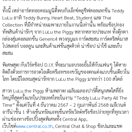
ทั้งนี้ เหล่าอาร์ตทอยคอมมูนิตี้พบกับเอ็กซ์คลูชีฟคอลเลกชัน Teddy
LuLu อาทิ Teddy Bunny, Heart Beat, Student และ Thai
Collection ที่มีจำหน่ายเฉพาะภายในงานนี้เท่านั้น พร้อมช้อปกอง
ทัพสินค้าน่ารักๆ จาก LuLu the Piggy หลากหลายประเภท ทั้งตุ๊กตา
กล่องสุ่มคอลเลกชั่น Generic4 พวงกุญแจ การ์ดสะสม การ์ดคริสต์มาส
โปสเตอร์ บอลลูน และสินค้าแฟชั่นสุดคิวท์ น่าช้อป น่าใช้ และเก็บ
สะสม
พิเศษสุด! กับเวิร์คช้อป D.I.Y. ที่จะมามอบรอยยิ้มให้กับแฟนๆ ได้หาย
คิดถึงด้วยการการอวดไอเดียครีเอทของขวัญของตกแต่งแบบชิ้นเดียวใน
โลก โดยมีไอเทมสุดน่ารักจาก LuLu the Piggy มากกว่า 100 สไตล์
สาวก LuLu the Piggy ห้ามพลาด! เฉลิมฉลองปาร์ตี้สนุกสดใสที่ยิ่ง
ใหญ่ที่สุดครั้งแรกในประเทศไทยในงาน “Teddy LuLu Party All The
Time” ตั้งแต่วันที่ 4 ธันวาคม 2567 – 2 กุมภาพันธ์ 2568 ณอีเวนต์
อารีน่าชั้น 1 ห้างเซ็นทรัลแอทเซ็นทรัลเวิลด์หรือช้อปง่ายทุกที่ทุกเวลา
ผ่านช่องทางช้อปปิ้งสุดพิเศษทั้ง Central App,
เว็บไซต์
www.central.co.th
, Central Chat & Shop ช้อปและแชต