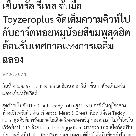
เซ็นทรัล รีเทล จับมือ
Toyzeroplus จัดเต็มความคิวท์ไป
กับอาร์ตทอยหมูน้อยสีชมพูสุดฮิต
ต้อนรับเทศกาลแห่งการเฉลิม
ฉลอง
9 ธ.ค. 2024
วันที่ 4 ธ.ค. 67 – 2 ก.พ. 68 ณ อีเวนต์ อารีน่า ชั้น 1 ห้างเซ็นทรัล
แอท เซ็นทรัลเวิลด์
สุดว้าว! ไปกับThe Giant Teddy LuLu สูง 3.5 เมตรยิ่งใหญ่ใจกลาง
ห้างเซ็นทรัลเวิลด์และกิจกรรม Meet & Greet กับมาสค็อต Teddy
LuLu สุดคิวท์! พร้อมอวดไอเดียครีเอทของขวัญของตกแต่งไม่ซ้ำใครใน
เวิร์คช็อป D.I.Y.ด้วย LuLu the Piggy item มากกว่า 100 สไตล์สุดฟิน!
ช้อปเพลินกับ LuLu the Piggy หลากหลายดีไซน์ทั้งเอ็กซ์คลูชีฟไอเท