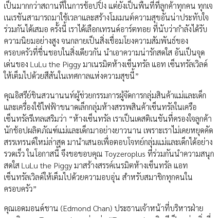
เป็นมากกว่าสถานที่ในการช้อปปิ้ง แต่ยังเป็นพื้นที่ที่ลูกค้าทุกคน ทุกเจ
เนเรชันสามารถมาใช้เวลาและสร้างโมเมนต์ความสุขอันน่าประทับใจ
ร่วมกันได้เสมอ ครั้งนี้ เราได้เลือกเทรนด์อาร์ตทอย ที่นับว่ากำลังได้รับ
ความนิยมอย่างสูง จนกลายเป็นสิ่งเชื่อมโยงความสัมพันธ์ของ
ครอบครัวที่ชื่นชอบในสิ่งเดียวกัน นำเอาความน่ารักสดใส อันเป็นจุด
เด่นของ LuLu the Piggy มาเนรมิตห้างเซ็นทรัล แอท เซ็นทรัลเวิลด์
ให้เต็มไปด้วยสีสันในเทศกาลแห่งความสุขนี้”
คุณอิสรีย์ชินสวนานนท์ผู้ช่วยกรรมการผู้จัดการกลุ่มสินค้าแม่และเด็ก
และเครื่องใช้ไฟฟ้าขนาดเล็กกลุ่มห้างสรรพสินค้าเซ็นทรัลในเครือ
เซ็นทรัลรีเทลเสริมว่า “ห้างเซ็นทรัล เราเป็นเดสติเนชันที่ครองใจลูกค้า
นักช้อปผลิตภัณฑ์แม่และเด็กมาอย่างยาวนาน เพราะเราไม่เคยหยุดคัด
สรรเทรนด์ใหม่ล่าสุด มานำเสนอเพื่อตอบโจทย์กลุ่มแม่และเด็กได้อย่าง
รวดเร็ว ในโอกาสนี้ จึงขอขอบคุณ Toyzeroplus ที่ร่วมกันนำความสนุก
สดใส LuLu the Piggy มาสร้างสรรค์เนรมิตห้างเซ็นทรัล แอท
เซ็นทรัลเวิลด์ให้เต็มไปด้วยความอบอุ่น สำหรับสมาชิกทุกคนใน
ครอบครัว”
คุณเอดมอนด์ชาน (Edmond Chan) ประธานเจ้าหน้าที่บริหารฝ่าย