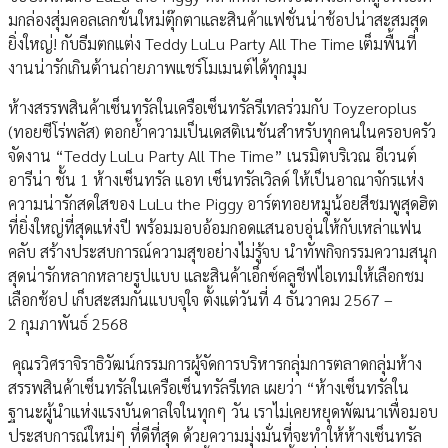
มกล่องสุ่มคอลเลกขั่นใหม่ตุ๊กตาและสินค้าแฟชั่นน่าช้อปน่าสะสมสุด
ยิ่งใหญ่! กับธีมตกแต่ง Teddy LuLu Party All The Time เต็มพื้นที่
งานน่ารักเกินต้านถ่ายภาพแชร์โมเมนต์ได้ทุกมุม
ห้างสรรพสินค้าเซ็นทรัลในเครือเซ็นทรัลรีเทลร่วมกับ Toyzeroplus
(ทอยซีโร่พลัส) ตอกย้ำความเป็นเดสติเนชันสำหรับทุกคนในครอบครัว
จัดงาน “Teddy LuLu Party All The Time” เนรมิตบริเวณ อีเวนต์
อารีน่า ชั้น 1 ห้างเซ็นทรัล แอท เซ็นทรัลเวิลด์ ให้เป็นอาณาจักรแห่ง
ความน่ารักสดใสของ LuLu the Piggy อาร์ตทอยหมูน้อยสีชมพูสุดฮิต
ที่ยิ่งใหญ่ที่สุดแห่งปี พร้อมมอบอ้อมกอดแสนอบอุ่นให้กับเหล่าแฟน
คลับ สร้างประสบการณ์ความสุขอย่างไม่รู้จบ นำทัพกิจกรรมความสนุก
สุดน่ารักหลากหลายรูปแบบ และสินค้าเอ็กซ์คลูชีฟไอเทมให้เลือกชม
เลือกช้อป เก็บสะสมกันแบบจุใจ ตั้งแต่วันที่ 4 ธันวาคม 2567 –
2 กุมภาพันธ์ 2568
คุณรวิศราจิราธิวัฒน์กรรมการผู้จัดการบริหารกลุ่มการตลาดกลุ่มห้าง
สรรพสินค้าเซ็นทรัลในเครือเซ็นทรัลรีเทล เผยว่า “ห้างเซ็นทรัลใน
ฐานะผู้นำแห่งแรงบันดาลใจในทุกๆ วัน เราไม่เคยหยุดพัฒนาเพื่อมอบ
ประสบการณ์ใหม่ๆ ที่ดีที่สุด ด้วยความมุ่งมั่นที่จะทำให้ห้างเซ็นทรัล