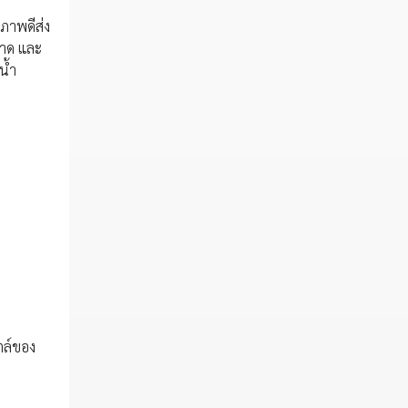
ภาพดีส่ง
ะอาด และ
น้ำ
ไตล์ของ