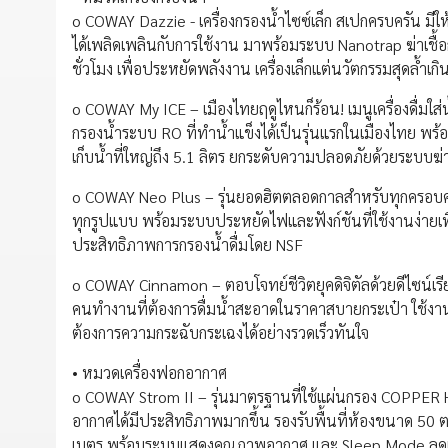
o COWAY Dazzie - เครื่องกรองน้ำไซซ์เล็ก สเปกครบครัน มีให้เล
ได้เพลิดเพลินกับการใช้งาน มาพร้อมระบบ Nanotrap ฆ่าเชื้อ
ชั่วโมง เพื่อประหยัดพลังงาน เครื่องเล็กแต่นวัตกรรมสุดล้ำเกิ
o COWAY My ICE – เมืองไทยฤดูไหนก็ร้อน! เมนูเครื่องดื่มใส่น
กรองน้ำระบบ RO ที่ทำน้ำแข็งได้เป็นรุ่นแรกในเมืองไทย พร้อม
เก็บน้ำที่ใหญ่ถึง 5.1 ลิตร ยกระดับความปลอดภัยด้วยระบบฆ่าเช
o COWAY Neo Plus – รุ่นยอดฮิตตลอดกาลสำหรับทุกครอบคร
ทุกรูปแบบ พร้อมระบบประหยัดไฟและฟังก์ชันที่ใช้งานง่ายเพี
ประสิทธิภาพการกรองน้ำดื่มโดย NSF
o COWAY Cinnamon – ตอบโจทย์ชีวิตยุคดิจิตัลด้วยดีไซน์เรี
คนทำงานที่ต้องการดื่มน้ำสะอาดในราคาสบายกระเป๋า ใช้งานง่า
ต้องการความกระฉับกระเฉงได้อย่างรวดเร็วทันใจ
• หมวดเครื่องฟอกอากาศ
o COWAY Strom II – รุ่นมาตรฐานที่ใช้แผ่นกรอง COPPE
อากาศได้มีประสิทธิภาพมากขึ้น รองรับพื้นที่ห้องขนาด 50 ตา
เมตร พร้อมระบบแสดงคุณภาพอากาศ และ Sleep Mode ลดเสีย