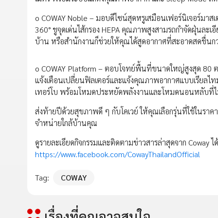
o COWAY Noble – มอบดีไซน์สุดหรูเสมือนเฟอร์นิเจอร์ม
360° ชูจุดเด่นไส้กรอง HEPA คุณภาพสูงสามรถกำจัดฝุ่นละเอ
บ้าน หรือสำนักงานก็ช่วยให้คุณได้สูดอากาศที่สะอาดสดชื่นกว่
o COWAY Platform – ตอบโจทย์พื้นที่ขนาดใหญ่สูงสุด 8
แจ้งเตือนเปลี่ยนฟิลเตอร์และแจ้งคุณภาพอากาศแบบเรียลไทม
เทอร์โบ พร้อมโหมดประหยัดพลังงานและโหมดนอนหลับที่
ส่งท้ายปีด้วยสุขภาพดี ๆ กับโคเวย์ ให้คุณเลือกรุ่นที่ใช้ในร
จำหน่ายใกล้บ้านคุณ
ดูรายละเอียดกิจกรรมและติดตามข่าวสารล่าสุดจาก Coway ได้ท
https://www.facebook.com/CowayThailandOfficial
Tag:
COWAY
เรื่องที่คุณอาจสนใจ