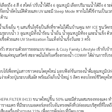
ือกถึง 4 สี 4 สไตล์ ปรับน้่ำได้ถึง 6 อุณหภูมิ เลือกปริมาณน้ำได้ถึง 4 ระด
ก๊อกน้ำอัตโนมัติด้วยแสง UV และมี Sleep Mode หากไม่ได้ใช้งานเป็นเว
นต้าน
้ำแข็งเย็น ๆ แสนชื่นใจจึงเป็นสิ่งที่ขาดไม่ได้ในบ้านคุณ MY ICE ชูนวัตกร
ระบบน้ำ 3 อุณหภูมิทั้งน้ำร้อน น้ำเย็น น้ำอุณหภูมิห้อง และน้ำแข็ง ด้ว
ื้อด้วยแสง UV Sterilization ในแท็งก์น้ำแข็งวันละ 3 ครั้ง
ัว สวยงามด้วยการออกแบบ Warm & Cozy Family Lifestyle เข้ากับบ้า
ยงแค่หมุนสวิตช์ สะอาดมั่นใจกับเครื่องกรองน้ำ COWAY ได้ผ่านการรับร
ยบโก้เพื่อหนุ่มสาวชาวคอนโดยุคใหม่ มอบฟังก์ชันกรองน้ำดื่มอุณหภูมิปก
ยด้วยปุ่มระบบสัมผัส พร้อมถังเก็บน้ำใหญ่ 5 ลิตร ตอบโจทย์ชีวิตยุคใหม
R HEPA FILTER (H13) ขนาดใหญ่ขึ้น 50% และมีส่วนผสมของทองแดง ท
รางเมตร ที่มีระบบมอเตอร์เทอร์โบอันทรงพลังที่ปล่อยลมบริสุทธิ์ที่ไกลถ
งเครื่องทำงานลง 22% เพื่อการพักผ่อนที่มีคุณภาพ