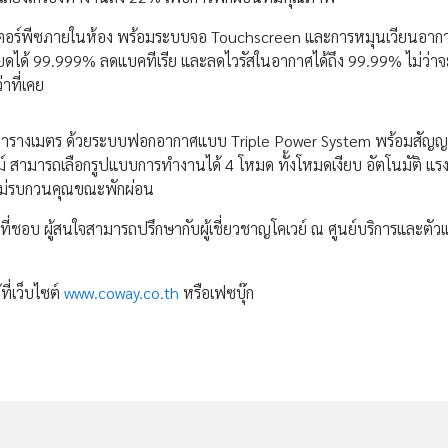
าสเตอร์พีซภายในห้อง พร้อมระบบจอ Touchscreen และการหมุนเวียนอา
ียดได้ 99.999% ลดแบคทีเรีย และลดไวรัสในอากาศได้ถึง 99.99% ไม่ว่าจะ
าที่เคย
0 ตารางเมตร ด้วยระบบฟอกอากาศแบบ Triple Power System พร้อมสั
์ สามารถเลือกรูปแบบการทำงานได้ 4 โหมด ทั้งโหมดเงียบ อัตโนมัติ แ
ไม่รบกวนคุณขณะพักผ่อน
าคาที่ชอบ ผู้สนใจสามารถปรึกษากับผู้เชี่ยวชาญโคเวย์ ณ ศูนย์บริการและตั
ี่เว็บไซต์
www.coway.co.th
หรือเฟซบุ๊ก