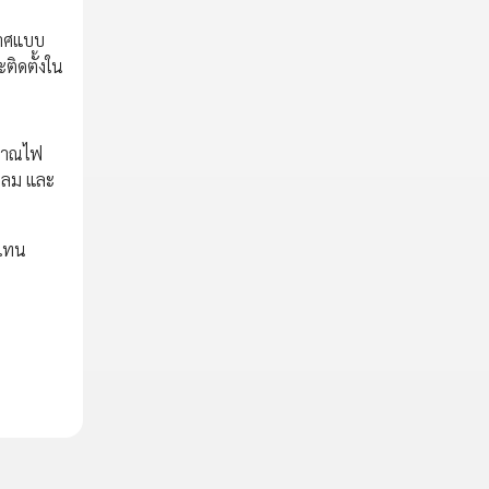
กาศแบบ
ติดตั้งใน
ญญาณไฟ
รงลม และ
วแทน